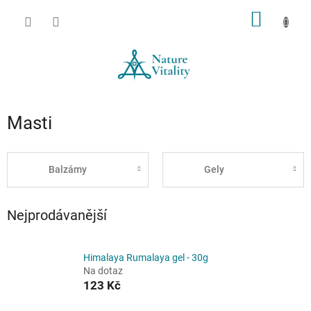
Přejít
NÁKUP
na
obsah
KOŠÍK
Masti
Balzámy
Gely
Nejprodávanější
Himalaya Rumalaya gel - 30g
Na dotaz
123 Kč