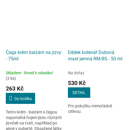
vyrobený z extraktu z kořenů
diluta Chelidonium
ďábelského...
majus. Tincture...
Čaga krém balzám na jizvy
Dědek kořenář Dubová
- 75ml
mast jemná RM-BS - 50 ml
Skladem - ihned k odeslání
Na dotaz
(2 ks)
530 Kč
263 Kč
DETAIL
Do košíku
Pro pokožku mimořádně
citlivou.
Tento krém - balzám s čágou
napomáhá hojení jizev, různých
jizviček na tváři, například po
akné v pubertě. Obsažené látky