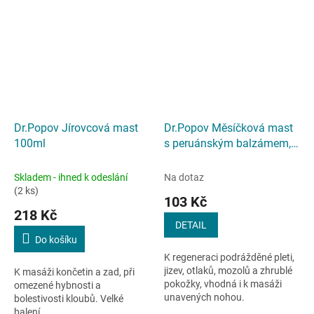
Dr.Popov Jírovcová mast
Dr.Popov Měsíčková mast
100ml
s peruánským balzámem,
50 ml
Skladem - ihned k odeslání
Na dotaz
(2 ks)
103 Kč
218 Kč
DETAIL
Do košíku
K regeneraci podrážděné pleti,
jizev, otlaků, mozolů a zhrublé
K masáži končetin a zad, při
pokožky, vhodná i k masáži
omezené hybnosti a
unavených nohou.
bolestivosti kloubů. Velké
balení.