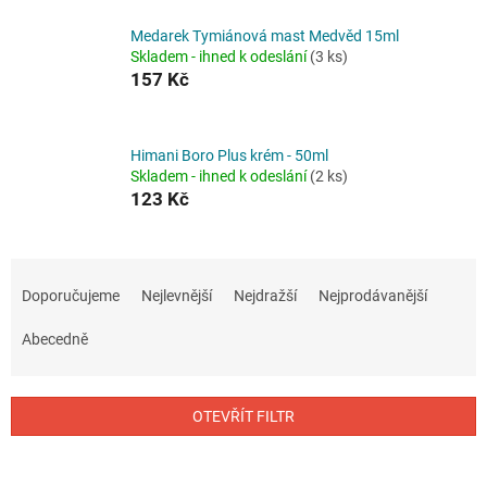
Medarek Tymiánová mast Medvěd 15ml
Skladem - ihned k odeslání
(3 ks)
157 Kč
Himani Boro Plus krém - 50ml
Skladem - ihned k odeslání
(2 ks)
123 Kč
Ř
a
Doporučujeme
Nejlevnější
Nejdražší
Nejprodávanější
z
e
Abecedně
n
í
p
OTEVŘÍT FILTR
r
o
V
d