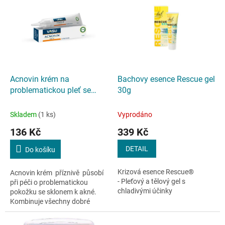
ý
u
p
k
i
t
s
ů
p
r
o
d
Acnovin krém na
Bachovy esence Rescue gel
u
problematickou pleť se
30g
k
sklonem k akné 15 ml
t
Skladem
(1 ks)
Vyprodáno
ů
136 Kč
339 Kč
DETAIL
Do košíku
Krizová esence Rescue®
Acnovin krém příznivě působí
- Pleťový a tělový gel s
při péči o problematickou
chladivými účinky
pokožku se sklonem k akné.
Kombinuje všechny dobré
vlastnosti přípravku
Kumkumadi Tailam s extrakty