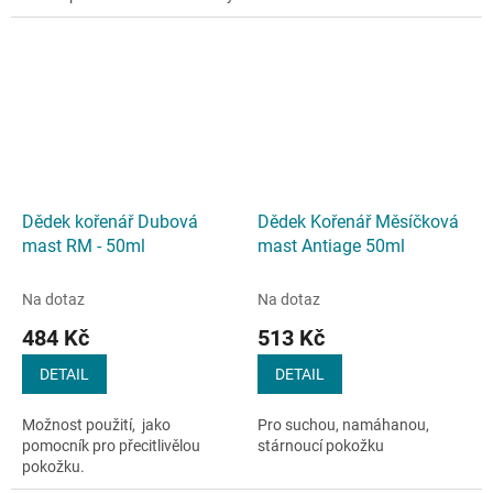
podporují přirozený
metabolismus buněk a výměnu
látek v...
Dědek kořenář Dubová
Dědek Kořenář Měsíčková
mast RM - 50ml
mast Antiage 50ml
Na dotaz
Na dotaz
484 Kč
513 Kč
DETAIL
DETAIL
Možnost použití, jako
Pro suchou, namáhanou,
pomocník pro přecitlivělou
stárnoucí pokožku
pokožku.