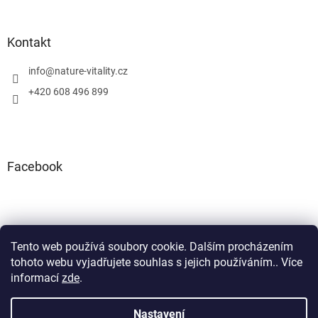
u
Kontakt
info
@
nature-vitality.cz
+420 608 496 899
Facebook
Tento web používá soubory cookie. Dalším procházením
Instagram
Facebook
tohoto webu vyjadřujete souhlas s jejich používáním.. Více
informací
zde
.
Nastavení