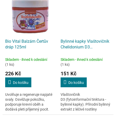
Neemu, Tea tree,...
Bio Vital Balzám Čertův
Bylinné kapky Vlaštovičník
dráp 125ml
Chelidonium D3
fytoinformační tinktura 50
ml
Skladem - ihned k odeslání
Skladem - ihned k odeslání
(1 ks)
(1 ks)
226 Kč
151 Kč
Do košíku
Do košíku
Uvolňuje a regeneruje napjaté
Vlaštovičník
svaly. Osvěžuje pokožku,
D3 (fytoinformační tinktura -
podporuje krevní oběh a
bylinné kapky). Přírodní bylinný
dodává pleti příjemný pocit.
extrakt z léčivé rostliny
Balzám na kůži Čertův dráp
vlaštovičníku většího. Tinctura