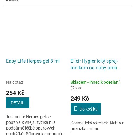
Easy Life Herpes gel 8 ml
Elixír Hygienický sprej-
tonikum na nohy proti
plísním 150ml
Na dotaz
Skladem - ihned k odeslání
(2 ks)
254 Kč
249 Kč
DETAIL
Do košíku
Technolife Herpes gel se
používá k vnější, fyzikální a
Kosmetický výrobek. Nehty a
podpůrné léčbě oparových
pokožka nohou.
puchýřků. Přípravek podporuje