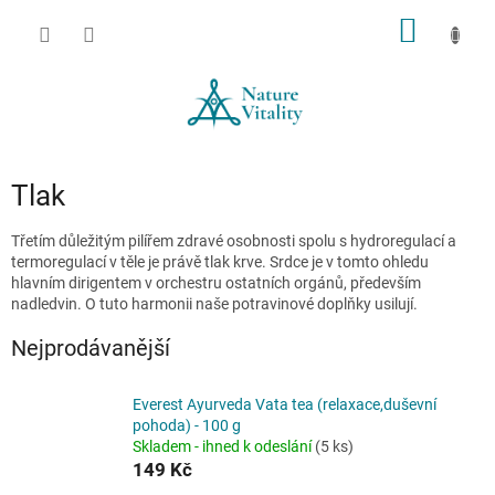
Přejít
NÁKUP
na
obsah
KOŠÍK
Tlak
Třetím důležitým pilířem zdravé osobnosti spolu s hydroregulací a
termoregulací v těle je právě tlak krve. Srdce je v tomto ohledu
hlavním dirigentem v orchestru ostatních orgánů, především
nadledvin. O tuto harmonii naše potravinové doplňky usilují.
Nejprodávanější
Everest Ayurveda Vata tea (relaxace,duševní
pohoda) - 100 g
Skladem - ihned k odeslání
(5 ks)
149 Kč