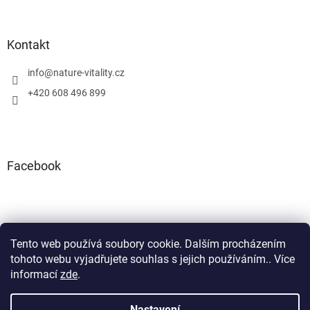
u
Kontakt
info
@
nature-vitality.cz
+420 608 496 899
Facebook
Tento web používá soubory cookie. Dalším procházením
Instagram
Facebook
tohoto webu vyjadřujete souhlas s jejich používáním.. Více
informací
zde
.
Nastavení