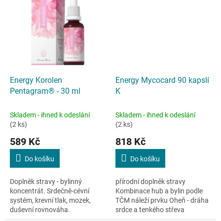
Energy Korolen
Energy Mycocard 90 kapslí
Pentagram® - 30 ml
K
Skladem - ihned k odeslání
Skladem - ihned k odeslání
(2 ks)
(2 ks)
589 Kč
818 Kč
Do košíku
Do košíku
Doplněk stravy - bylinný
přírodní doplněk stravy
koncentrát. Srdečně-cévní
Kombinace hub a bylin podle
systém, krevní tlak, mozek,
TČM náleží prvku Oheň - dráha
duševní rovnováha.
srdce a tenkého střeva