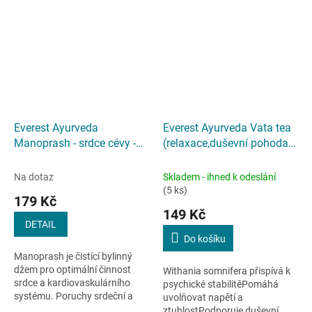
Everest Ayurveda
Everest Ayurveda Vata tea
Manoprash - srdce cévy -
(relaxace,duševní pohoda) -
200g
100 g
Na dotaz
Skladem - ihned k odeslání
(5 ks)
179 Kč
149 Kč
DETAIL
Do košíku
Manoprash je čistící bylinný
džem pro optimální činnost
Withania somnifera přispívá k
srdce a kardiovaskulárního
psychické stabilitěPomáhá
systému. Poruchy srdeční a
uvolňovat napětí a
cévní činnosti jsou způsobené
ztuhlostPodporuje duševní