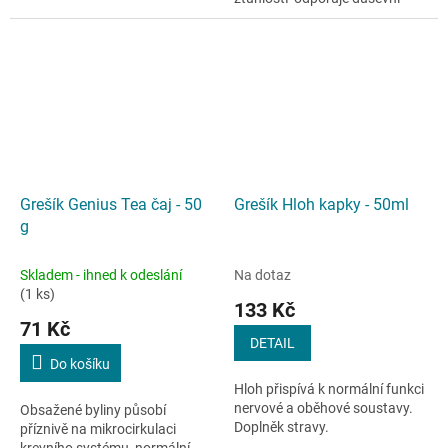
nezdravou stravou,
relaxaci a dobrý
nadbytečnou...
spánekEliminuje pocity
nervozity, úzkosti a...
Grešík Genius Tea čaj - 50
Grešík Hloh kapky - 50ml
g
Skladem - ihned k odeslání
Na dotaz
(1 ks)
133 Kč
71 Kč
DETAIL
Do košíku
Hloh přispívá k normální funkci
nervové a oběhové soustavy.
Obsažené byliny působí
Doplněk stravy.
příznivě na mikrocirkulaci
krevního systému, normální