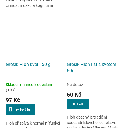
činnost mozku a kognitivní
funkce.
Grešík Hloh květ - 50 g
Grešík Hloh list s květem -
50g
Skladem - ihned k odeslání
Na dotaz
(1 ks)
50 Kč
97 Kč
DETAIL
Do košíku
Hloh obecný je tradiční
součástí lidového léčitelství,
Hloh přispívá k normální funkci
takže jej bylinkářky používaly