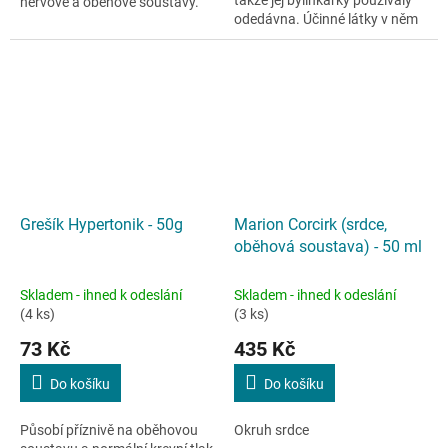
nervové a oběhové soustavy.
odedávna. Účinné látky v něm
obsažené mají totiž kladný vliv
zejména na uvolnění stresu.
Grešík Hypertonik - 50g
Marion Corcirk (srdce,
oběhová soustava) - 50 ml
Skladem - ihned k odeslání
Skladem - ihned k odeslání
(4 ks)
(3 ks)
73 Kč
435 Kč
Do košíku
Do košíku
Působí příznivě na oběhovou
Okruh srdce