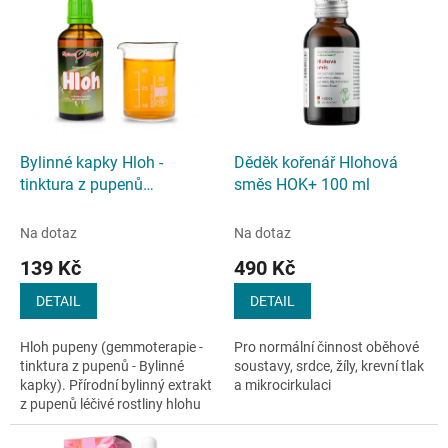
d
ý
u
p
k
i
t
s
ů
p
r
o
d
Bylinné kapky Hloh -
Děděk kořenář Hlohová
u
tinktura z pupenů
směs HOK+ 100 ml
k
(gemmoterapie) - 50 ml
t
Na dotaz
Na dotaz
ů
139 Kč
490 Kč
DETAIL
DETAIL
Hloh pupeny (gemmoterapie -
Pro normální činnost oběhové
tinktura z pupenů - Bylinné
soustavy, srdce, žíly, krevní tlak
kapky). Přírodní bylinný extrakt
a mikrocirkulaci
z pupenů léčivé rostliny hlohu
obecného. Hloh obecný
(Crategus laevigata, čeleď...