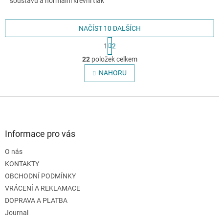
soustavu a normální krevní tlak
NAČÍST 10 DALŠÍCH
S
1
2
t
O
r
22
položek celkem
v
á
l
NAHORU
n
á
k
o
d
v
Z
a
á
c
á
n
í
p
í
p
a
Informace pro vás
r
t
v
O nás
í
k
KONTAKTY
y
v
OBCHODNÍ PODMÍNKY
ý
VRÁCENÍ A REKLAMACE
p
DOPRAVA A PLATBA
i
s
Journal