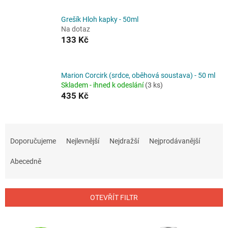
Grešík Hloh kapky - 50ml
Na dotaz
133 Kč
Marion Corcirk (srdce, oběhová soustava) - 50 ml
Skladem - ihned k odeslání
(3 ks)
435 Kč
Ř
a
Doporučujeme
Nejlevnější
Nejdražší
Nejprodávanější
z
e
Abecedně
n
í
p
OTEVŘÍT FILTR
r
o
V