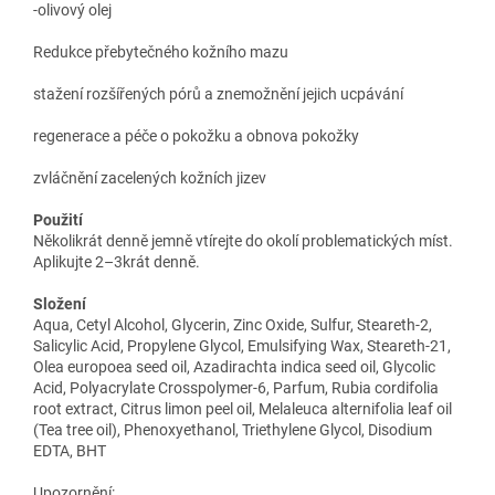
-olivový olej
Redukce přebytečného kožního mazu
stažení rozšířených pórů a znemožnění jejich ucpávání
regenerace a péče o pokožku a obnova pokožky
zvláčnění zacelených kožních jizev
Použití
Několikrát denně jemně vtírejte do okolí problematických míst.
Aplikujte 2–3krát denně.
Složení
Aqua, Cetyl Alcohol, Glycerin, Zinc Oxide, Sulfur, Steareth-2,
Salicylic Acid, Propylene Glycol, Emulsifying Wax, Steareth-21,
Olea europoea seed oil, Azadirachta indica seed oil, Glycolic
Acid, Polyacrylate Crosspolymer-6, Parfum, Rubia cordifolia
root extract, Citrus limon peel oil, Melaleuca alternifolia leaf oil
(Tea tree oil), Phenoxyethanol, Triethylene Glycol, Disodium
EDTA, BHT
Upozornění: