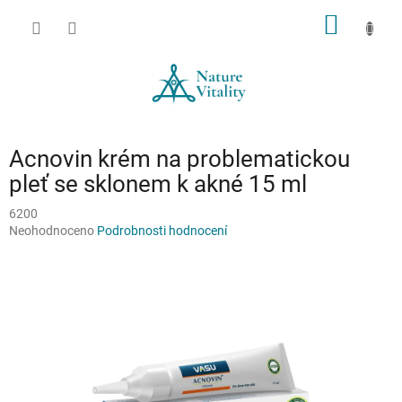
Přejít
NÁKUP
na
obsah
KOŠÍK
Acnovin krém na problematickou
pleť se sklonem k akné 15 ml
6200
Průměrné
Neohodnoceno
Podrobnosti hodnocení
hodnocení
produktu
je
0,0
z
5
hvězdiček.