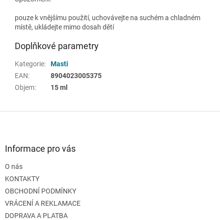
pouze k vnějšímu použití, uchovávejte na suchém a chladném
místě, ukládejte mimo dosah dětí
Doplňkové parametry
Kategorie
:
Masti
EAN
:
8904023005375
Objem
:
15 ml
Z
á
p
a
Informace pro vás
t
O nás
í
KONTAKTY
OBCHODNÍ PODMÍNKY
VRÁCENÍ A REKLAMACE
DOPRAVA A PLATBA