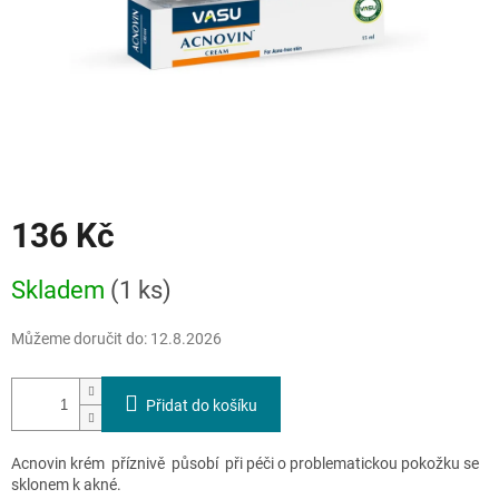
136 Kč
Měrná
Skladem
(1 ks)
cena:
Můžeme doručit do:
12.8.2026
Přidat do košíku
Acnovin krém příznivě působí při péči o problematickou pokožku se
sklonem k akné.