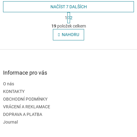
NAČÍST 7 DALŠÍCH
S
1
2
t
O
r
19
položek celkem
v
á
l
NAHORU
n
á
k
o
d
v
Z
a
á
c
á
n
í
p
í
p
a
Informace pro vás
r
t
v
O nás
í
k
KONTAKTY
y
v
OBCHODNÍ PODMÍNKY
ý
VRÁCENÍ A REKLAMACE
p
DOPRAVA A PLATBA
i
s
Journal
u