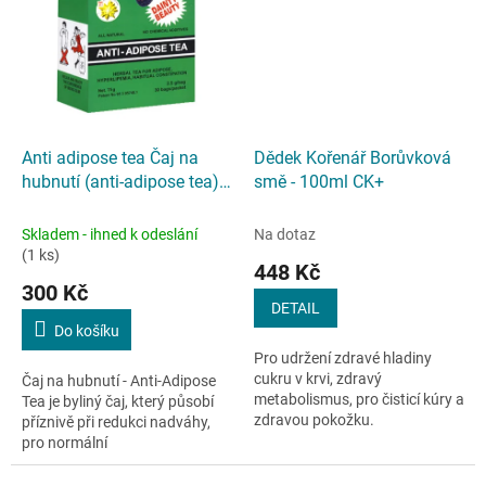
Anti adipose tea Čaj na
Dědek Kořenář Borůvková
hubnutí (anti-adipose tea) -
smě - 100ml CK+
30x2,5g
Skladem - ihned k odeslání
Na dotaz
(1 ks)
448 Kč
300 Kč
DETAIL
Do košíku
Pro udržení zdravé hladiny
cukru v krvi, zdravý
Čaj na hubnutí - Anti-Adipose
metabolismus, pro čisticí kúry a
Tea je byliný čaj, který působí
zdravou pokožku.
příznivě při redukci nadváhy,
pro normální
hladinu cholesterolu a krevního
tlaku. Má též díky vysokému