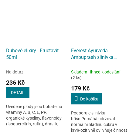
obsahu...
Duhové elixíry - Fructavit -
Everest Ayurveda
50ml
Ambuprash slinivka
regulace cukru - 200 g
Na dotaz
Skladem - ihned k odeslání
(2 ks)
236 Kč
179 Kč
DETAIL
Do košíku
Uvedené plody jsou bohaté na
vitaminy A, B, C, E, PP,
Podporuje slinivku
organické kyseliny, flavonoidy
břišníPomáhá udržovat
(isoquercitrin, rutin), draslík,
normální hladinu cukru v
jód, pektin, beta karoten, cukry
krviPozitivně ovlivňuje činnost
a další důležité látky....
močové soustavyOptimalizuje