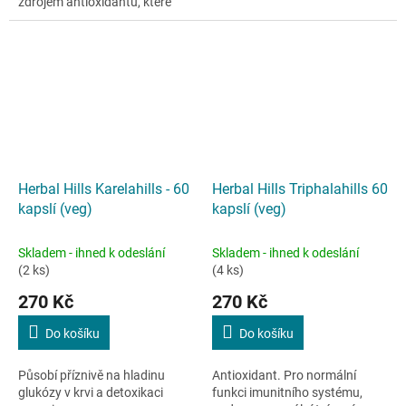
zdrojem antioxidantů, které
mohou mimo jiné působit
příznivě v prevenci rakoviny.
Herbal Hills Karelahills - 60
Herbal Hills Triphalahills 60
kapslí (veg)
kapslí (veg)
Skladem - ihned k odeslání
Skladem - ihned k odeslání
(2 ks)
(4 ks)
270 Kč
270 Kč
Do košíku
Do košíku
Působí příznivě na hladinu
Antioxidant. Pro normální
glukózy v krvi a detoxikaci
funkci imunitního systému,