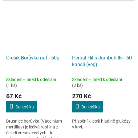
vstřebávání vody
Grešík Borůvka nať - 50g
Herbal Hills Jambuhills - 60
kapslí (veg)
Skladem - ihned k odeslání
Skladem - ihned k odeslání
(1 ks)
(2 ks)
67 Kč
270 Kč
Do košíku
Do košíku
Brusnice borůvka (Vaccinium
Přispění k lepší hladině glukózy
myrtillus) je léčivá rostlina z
v krvi.
čeledi vřesovcovitých. Je