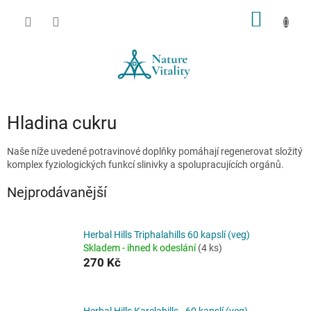
Přejít
NÁKUP
na
obsah
KOŠÍK
Hladina cukru
Naše níže uvedené potravinové doplňky pomáhají regenerovat složitý
komplex fyziologických funkcí slinivky a spolupracujících orgánů.
Nejprodávanější
Herbal Hills Triphalahills 60 kapslí (veg)
Skladem - ihned k odeslání
(4 ks)
270 Kč
Herbal Hills Karelahills - 60 kapslí (veg)