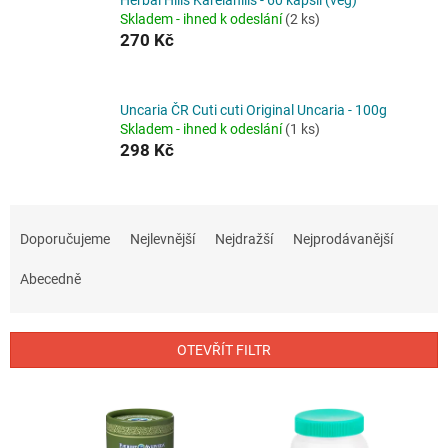
Skladem - ihned k odeslání
(2 ks)
270 Kč
Uncaria ČR Cuti cuti Original Uncaria - 100g
Skladem - ihned k odeslání
(1 ks)
298 Kč
Ř
a
Doporučujeme
Nejlevnější
Nejdražší
Nejprodávanější
z
e
Abecedně
n
í
p
OTEVŘÍT FILTR
r
o
V
d
ý
u
p