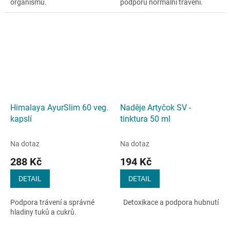
organismu.
podporu normální trávení.
Himalaya AyurSlim 60 veg.
Naděje Artyčok SV -
kapslí
tinktura 50 ml
Na dotaz
Na dotaz
288 Kč
194 Kč
DETAIL
DETAIL
Podpora trávení a správné
Detoxikace a podpora hubnutí
hladiny tuků a cukrů.