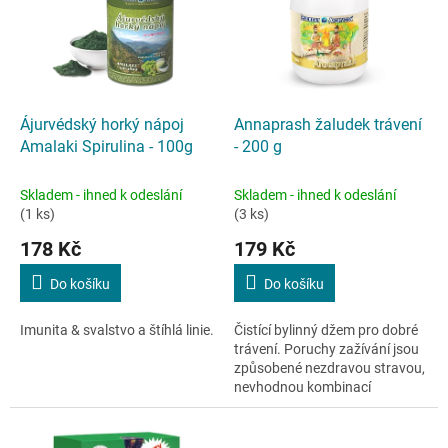
k
i
t
s
ů
p
r
o
d
Ájurvédský horký nápoj
Annaprash žaludek trávení
u
Amalaki Spirulina - 100g
- 200 g
k
t
Skladem - ihned k odeslání
Skladem - ihned k odeslání
ů
(1 ks)
(3 ks)
178 Kč
179 Kč
Do košíku
Do košíku
Imunita & svalstvo a štíhlá linie.
Čistící bylinný džem pro dobré
trávení. Poruchy zažívání jsou
způsobené nezdravou stravou,
nevhodnou kombinací
potravin, konzumací toxických
látek nebo nadměrným
stresem.