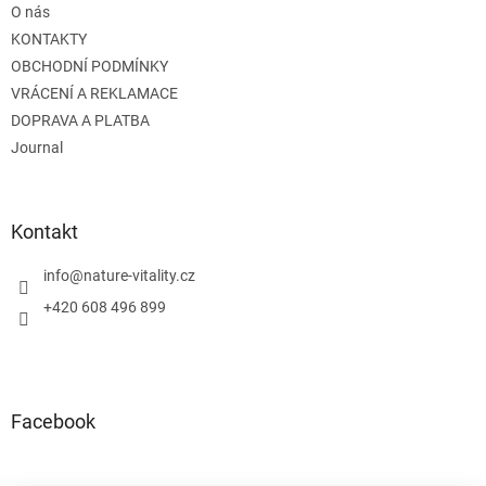
O nás
í
KONTAKTY
OBCHODNÍ PODMÍNKY
VRÁCENÍ A REKLAMACE
DOPRAVA A PLATBA
Journal
Kontakt
info
@
nature-vitality.cz
+420 608 496 899
Facebook