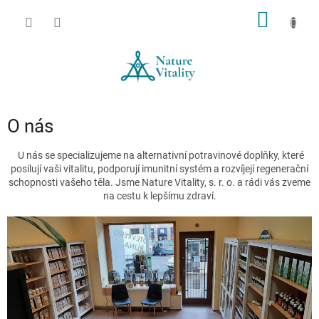
Přejít
NÁKUP
na
obsah
KOŠÍK
O nás
U nás se specializujeme na alternativní potravinové doplňky, které
posilují vaši vitalitu, podporují imunitní systém a rozvíjejí regenerační
schopnosti vašeho těla. Jsme Nature Vitality, s. r. o. a rádi vás zveme
na cestu k lepšímu zdraví.