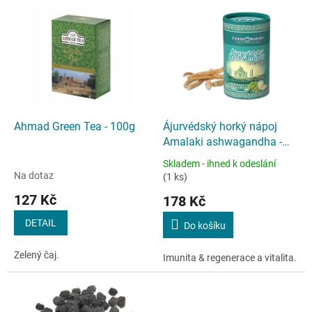
o
V
d
ý
u
p
k
i
t
s
ů
p
r
o
d
Ahmad Green Tea - 100g
Ájurvédský horký nápoj
u
Amalaki ashwagandha -
k
100g
Skladem - ihned k odeslání
t
Průměrné
Na dotaz
(1 ks)
hodnocení
ů
127 Kč
produktu
178 Kč
je
DETAIL
3,3
Do košíku
z
5
Zelený čaj.
Imunita & regenerace a vitalita.
hvězdiček.