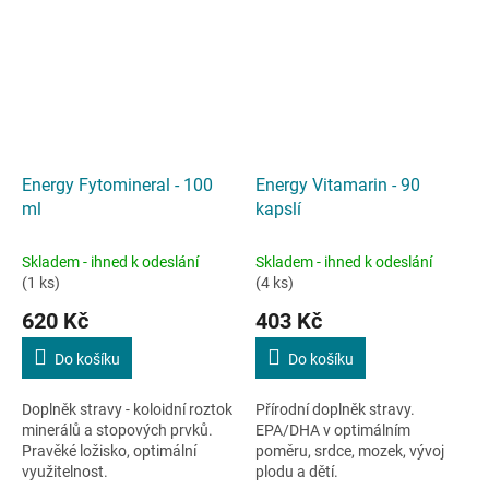
Energy Fytomineral - 100
Energy Vitamarin - 90
ml
kapslí
Skladem - ihned k odeslání
Skladem - ihned k odeslání
(1 ks)
(4 ks)
620 Kč
403 Kč
Do košíku
Do košíku
Doplněk stravy - koloidní roztok
Přírodní doplněk stravy.
minerálů a stopových prvků.
EPA/DHA v optimálním
Pravěké ložisko, optimální
poměru, srdce, mozek, vývoj
využitelnost.
plodu a dětí.