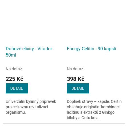
vyrobeného z kravského
mléka...
Duhové elixíry - Vitador -
Energy Celitin - 90 kapslí
50ml
Na dotaz
Na dotaz
225 Kč
398 Kč
DETAIL
DETAIL
Univerzální bylinný přípravek
Doplněk stravy – kapsle. Celitin
pro celkovou revitalizaci
obsahuje originální kombinaci
organismu.
lecitinu a extraktů z Ginkgo
biloby a Gotu kola.