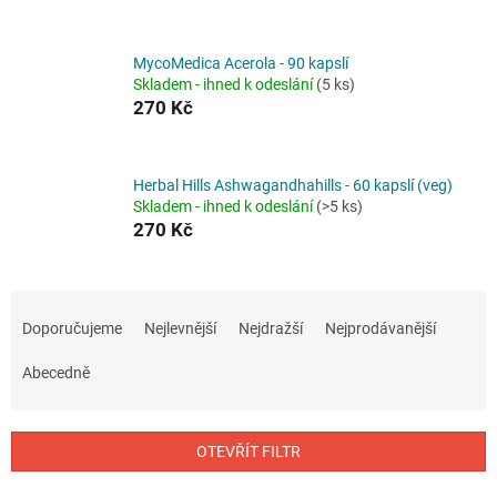
MycoMedica Acerola - 90 kapslí
Skladem - ihned k odeslání
(5 ks)
270 Kč
Herbal Hills Ashwagandhahills - 60 kapslí (veg)
Skladem - ihned k odeslání
(>5 ks)
270 Kč
Ř
a
Doporučujeme
Nejlevnější
Nejdražší
Nejprodávanější
z
e
Abecedně
n
í
p
OTEVŘÍT FILTR
r