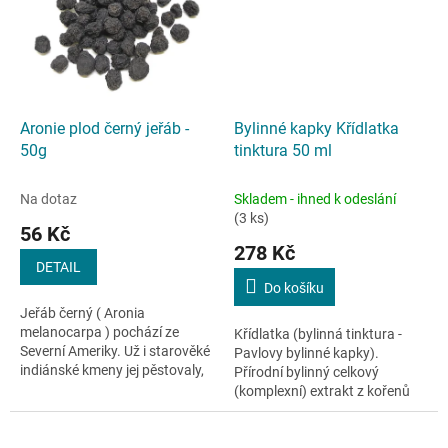
Aronie plod černý jeřáb -
Bylinné kapky Křídlatka
50g
tinktura 50 ml
Na dotaz
Skladem - ihned k odeslání
(3 ks)
56 Kč
278 Kč
DETAIL
Do košíku
Jeřáb černý ( Aronia
melanocarpa ) pochází ze
Křídlatka (bylinná tinktura -
Severní Ameriky. Už i starověké
Pavlovy bylinné kapky).
indiánské kmeny jej pěstovaly,
Přírodní bylinný celkový
protože znaly jeho ozdravnou a
(komplexní) extrakt z kořenů
nutriční sílu.
léčivé rostliny křídlatky
japonské. Buhnerův...