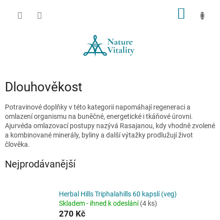
Přejít
NÁKUP
na
obsah
KOŠÍK
Dlouhověkost
Potravinové doplňky v této kategorii napomáhají regeneraci a
omlazení organismu na buněčné, energetické i tkáňové úrovni.
Ajurvéda omlazovací postupy nazývá Rasajanou, kdy vhodně zvolené
a kombinované minerály, byliny a další výtažky prodlužují život
člověka.
Nejprodávanější
Herbal Hills Triphalahills 60 kapslí (veg)
Skladem - ihned k odeslání
(4 ks)
270 Kč