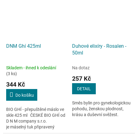
DNM Ghí 425ml
Duhové elixíry - Rosalen -
50ml
Skladem - ihned k odeslání
Na dotaz
(3 ks)
257 Kč
344 Kč
DETAIL
Do košíku
Směs bylin pro gynekologickou
pohodu, ženskou plodnost,
BIO GHÍ - přepuštěné máslo ve
krásu a duševní svěžest.
skle 425 ml ČESKÉ BIO GHÍ od
D N M company s.r.o.
je máselný tuk připravený
přepuštěním másla