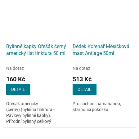
Bylinné kapky Ořešák černý
Dědek Kořenář Měsíčková
americký list tinktura 50 ml
mast Antiage 50ml
Na dotaz
Na dotaz
160 Kč
513 Kč
DETAIL
DETAIL
Ořešák americký
Pro suchou, namáhanou,
(černý) (bylinná tinktura -
stárnoucí pokožku
Pavlovy bylinné kapky).
Přírodní bylinný celkový
(komplexní) extrakt z listu
léčivé rostliny ořešáku
amerického...