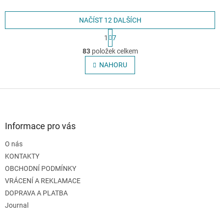
NAČÍST 12 DALŠÍCH
S
1
7
t
O
r
83
položek celkem
v
á
l
NAHORU
n
á
k
o
d
v
Z
a
á
c
á
n
í
p
í
p
a
Informace pro vás
r
t
v
O nás
í
k
KONTAKTY
y
v
OBCHODNÍ PODMÍNKY
ý
VRÁCENÍ A REKLAMACE
p
DOPRAVA A PLATBA
i
s
Journal
u