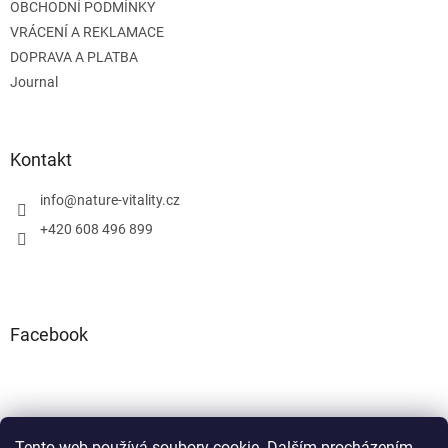
y
OBCHODNÍ PODMÍNKY
v
VRÁCENÍ A REKLAMACE
ý
DOPRAVA A PLATBA
p
i
Journal
s
u
Kontakt
info
@
nature-vitality.cz
+420 608 496 899
Facebook
Tento web používá soubory cookie. Dalším procházením