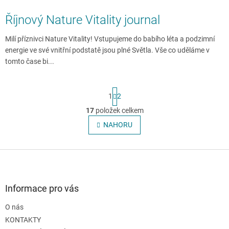
Říjnový Nature Vitality journal
Milí příznivci Nature Vitality! Vstupujeme do babího léta a podzimní
energie ve své vnitřní podstatě jsou plné Světla. Vše co uděláme v
tomto čase bi...
S
1
2
t
r
17
položek celkem
O
á
v
NAHORU
n
l
k
o
á
v
Z
d
á
a
á
n
c
p
í
í
a
Informace pro vás
p
t
r
O nás
í
v
KONTAKTY
k