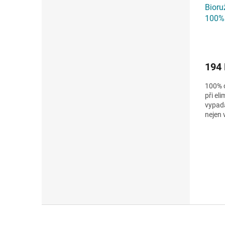
Bioru
100% 
194
100% o
při el
vypadá
nejen 
mýdel, 
Z
á