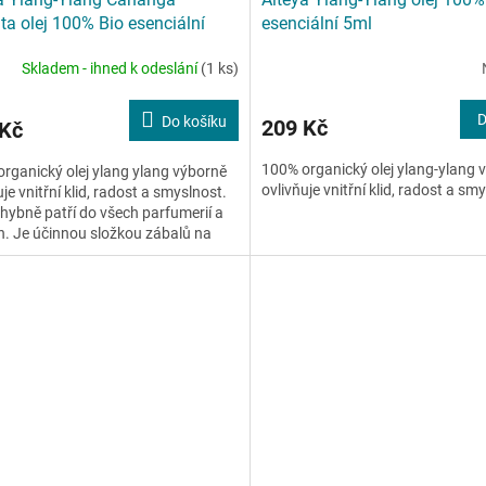
ta olej 100% Bio esenciální
esenciální 5ml
Skladem - ihned k odeslání
(1 ks)
D
Do košíku
209 Kč
 Kč
100% organický olej ylang-ylang 
rganický olej ylang ylang výborně
ovlivňuje vnitřní klid, radost a sm
uje vnitřní klid, radost a smyslnost.
ybně patří do všech parfumerií a
n. Je účinnou složkou zábalů na
iditelně...