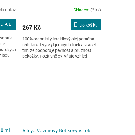
Na dotaz
Skladem
(2 ks)
ETAIL
Do košíku
267 Kč
bsahuje
100% organický kadidlový olej pomáhá
tně
redukovat výskyt jemných linek a vrásek
nolických
tím, že podporuje pevnost a pružnost
y jsou
pokožky. Pozitivně ovlivňuje vzhled
zdravé, zářivé pleti....
10 ml
Alteya Vavřínový Bobkovýlist olej