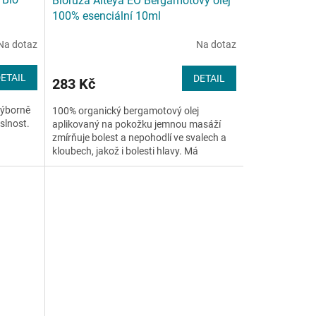
Bioruža Alteya EO Bergamotový olej
100% esenciální 10ml
Na dotaz
Na dotaz
ETAIL
DETAIL
283 Kč
výborně
100% organický bergamotový olej
yslnost.
aplikovaný na pokožku jemnou masáží
zmírňuje bolest a nepohodlí ve svalech a
kloubech, jakož i bolesti hlavy. Má
protizánětlivé vlastnosti. Díky...