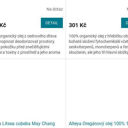
Na dotaz
DETAIL
D
 Kč
301 Kč
rganický olej z cedrového dřeva
100% organický olej z hřebíčku o
opnost deodorizovat prostory,
bohaté složení fytochemikálií vče
 pokožku před znečišťujícími
seskviterpenů, monoterpenů a fe
i a toxiny z prostředí a jeho aroma
sloučenin, ale jeho tři hlavní složk
dpuzuje hmyz....
eugenol,...
a Litsea cubeba May Chang
Alteya Oregánový olej 100% 