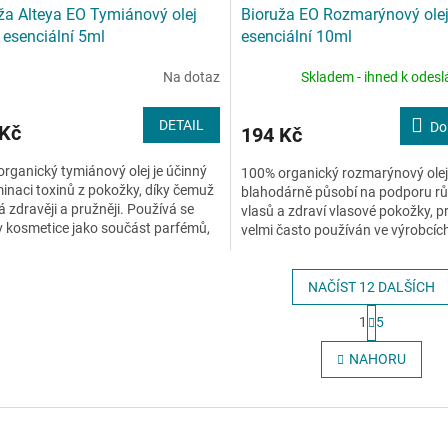
ža Alteya EO Tymiánový olej
Bioruža EO Rozmarýnový ole
esenciální 5ml
esenciální 10ml
Na dotaz
Skladem - ihned k odesl
DETAIL
Do
 Kč
194 Kč
rganický tymiánový olej je účinný
100% organický rozmarýnový olej
iminaci toxinů z pokožky, díky čemuž
blahodárně působí na podporu rů
 zdravěji a pružněji. Používá se
vlasů a zdraví vlasové pokožky, pr
v kosmetice jako součást parfémů,
velmi často používán ve výrobcíc
ale je...
péči o vlasy. Doporučuje se...
NAČÍST 12 DALŠÍCH
S
1
5
t
O
r
v
NAHORU
á
l
n
á
k
d
o
a
v
c