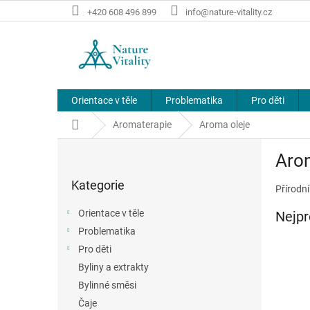
Přejít
+420 608 496 899
info@nature-vitality.cz
na
obsah
Orientace v těle
Problematika
Pro děti
Domů
Aromaterapie
Aroma oleje
P
Aro
o
Přeskočit
s
Kategorie
kategorie
Přírodní
t
r
Orientace v těle
Nejpr
a
Problematika
n
Pro děti
n
í
Byliny a extrakty
p
Bylinné směsi
a
Čaje