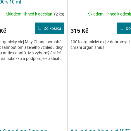
100% 10 ml
Skladem - ihned k odeslání
(2 ks)
Skladem - ihned k odesl
Do košíku
Do
 Kč
315 Kč
organický olej May Chang pomáhá
100% organický olej z dobromysli
dosáhnout omlazeného vzhledu díky
chrání organismus
 antioxidantů. Má výborný čistící
 na pokožku a podporuje elasticitu
egulací...
a Ylang-Ylang Cananga
Alteya Ylang-Ylang olej 100%