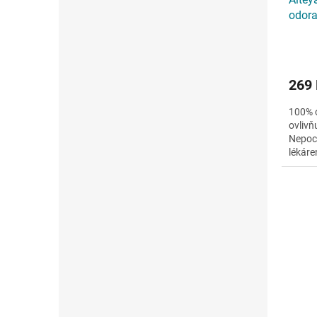
odora
10ml
269
100% o
ovlivň
Nepoch
lékáre
tělo, v