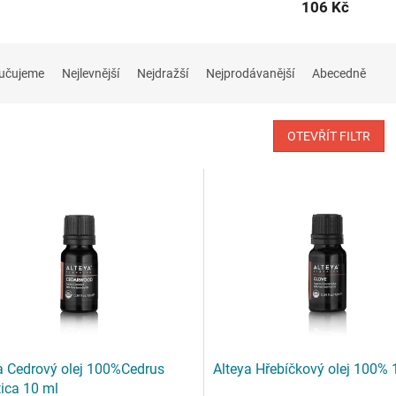
106 Kč
učujeme
Nejlevnější
Nejdražší
Nejprodávanější
Abecedně
OTEVŘÍT FILTR
a Cedrový olej 100%Cedrus
Alteya Hřebíčkový olej 100% 
tica 10 ml