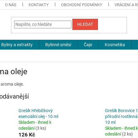
O NÁS
KONTAKTY
OBCHODNÍ PODMÍNKY
VRÁCENÍ A 
HLEDAT
Byliny a extrakty
Bylinné směsi
Čaje
Kosmetika
ma oleje
 aroma oleje.
odávanější
Grešík Hřebíčkový
Grešík Borovice 
esenciální olej - 10 ml
přírodní rostlinná 
Skladem - ihned k
10 ml
odeslání
(3 ks)
Skladem - ihned k
126 Kč
odeslání
(2 ks)