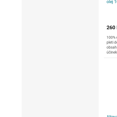
olej 
260
100% 
pleti 
obsahu
účinek
pleti r
Altey