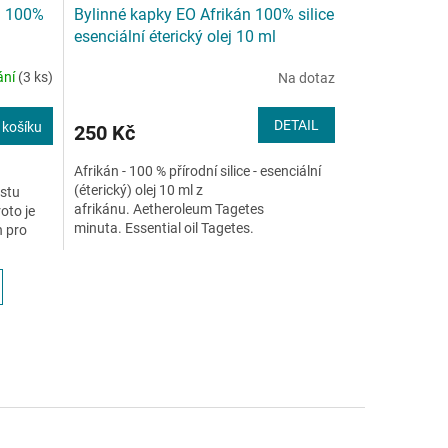
j 100%
Bylinné kapky EO Afrikán 100% silice
esenciální éterický olej 10 ml
ání
(3 ks)
Na dotaz
DETAIL
 košíku
250 Kč
Afrikán - 100 % přírodní silice - esenciální
(éterický) olej 10 ml z
stu
afrikánu. Aetheroleum Tagetes
oto je
minuta. Essential oil Tagetes.
h pro