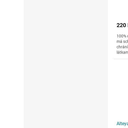
ů
220
100% o
má sch
chrání
látkam
také o
Altey