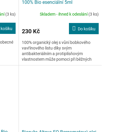
100% Bio esenciální 5ml
ání
(3 ks)
Skladem - ihned k odeslání
(3 ks)
 košíku
Do košíku
230 Kč
 obecné
100% organický olej s vůní bobkového
vavřínového listu díky svým
antibakteriálním a protiplísňovým
vlastnostem může pomoci při běžných
příznacích nachlazení a chřipky. Tento...
 Bio