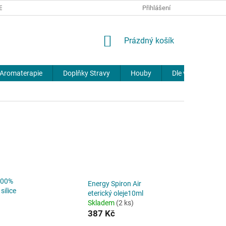
REKLAMACE
DOPRAVA A PLATBA
JOURNAL
Přihlášení
NÁKUPNÍ
Prázdný košík
KOŠÍK
Aromaterapie
Doplňky Stravy
Houby
Dle výrobců
100%
Energy Spiron Air
silice
eterický oleje10ml
Skladem
(2 ks)
387 Kč