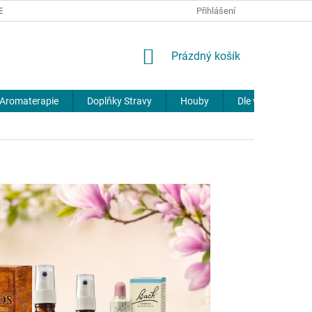
REKLAMACE
DOPRAVA A PLATBA
JOURNAL
Přihlášení
NÁKUPNÍ
Prázdný košík
KOŠÍK
Aromaterapie
Doplňky Stravy
Houby
Dle výrobců