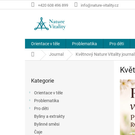
Přejít
+420 608 496 899
info@nature-vitality.cz
na
obsah
Orientace v těle
Problematika
Pro děti
Domů
Journal
Květnový Nature Vitality journal
P
Květ
o
Přeskočit
s
Kategorie
kategorie
t
r
Orientace v těle
a
Problematika
n
Pro děti
n
í
Byliny a extrakty
p
Bylinné směsi
a
Čaje