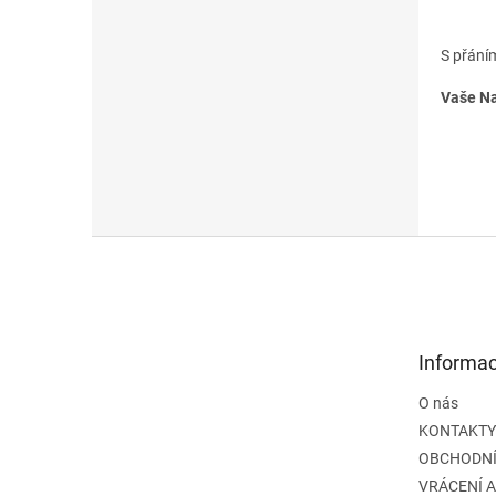
S přání
Vaše Na
Z
á
p
a
t
Informac
í
O nás
KONTAKTY
OBCHODNÍ
VRÁCENÍ 