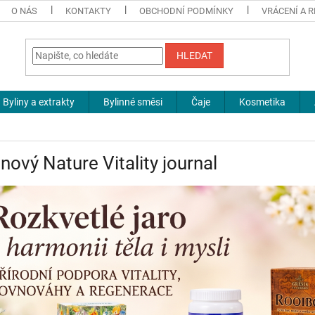
O NÁS
KONTAKTY
OBCHODNÍ PODMÍNKY
VRÁCENÍ A 
HLEDAT
Byliny a extrakty
Bylinné směsi
Čaje
Kosmetika
nový Nature Vitality journal