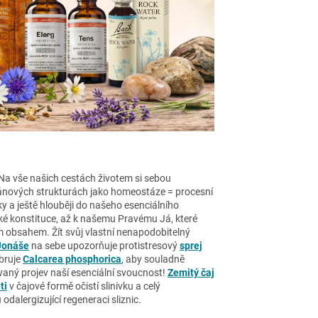
Na vše našich cestách životem si sebou
gánových strukturách jako homeostáze = procesní
 a ještě hlouběji do našeho esenciálního
é konstituce, až k našemu Pravému Já, které
m obsahem. Žít svůj vlastní nenapodobitelný
 Jonáše
na sebe upozorňuje protistresový
sprej
ibruje
Calcarea phosphorica
, aby souladně
vaný projev naší esenciální svoucnost!
Zemitý čaj
ti
v čajové formě očistí slinivku a celý
alergizující regeneraci sliznic.