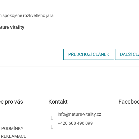
m spokojeně rozkvetlého jara
ture Vitality
PŘEDCHOZÍ ČLÁNEK
DALŠÍ Č
e pro vás
Kontakt
Facebo
info
@
nature-vitality.cz
+420 608 496 899
 PODMÍNKY
A REKLAMACE