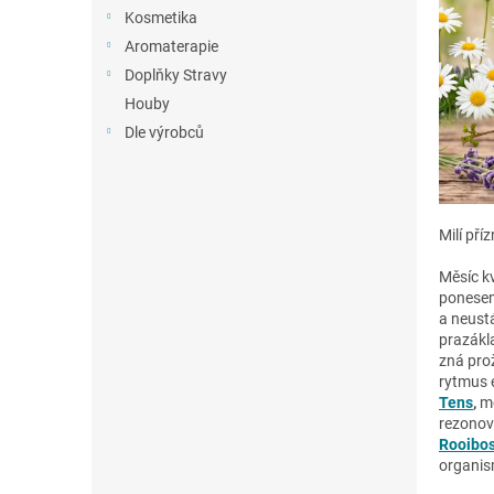
n
Kosmetika
e
Aromaterapie
l
Doplňky Stravy
Houby
Dle výrobců
Milí příz
Měsíc k
ponesem
a neust
prazákl
zná pro
rytmus 
Tens
,
me
rezonov
Rooibo
organis