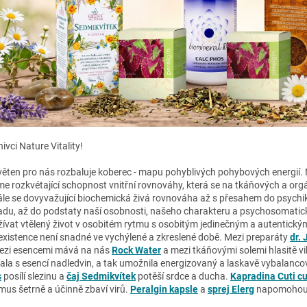
nivci Nature Vitality!
věten pro nás rozbaluje koberec - mapu pohyblivých pohybových energií. 
e rozkvétající schopnost vnitřní rovnováhy, která se na tkáňových a or
ále se dovyvažující biochemická živá rovnováha až s přesahem do psychiky
adu, až do podstaty naší osobnosti, našeho charakteru a psychosomatick
žívat vtělený život v osobitém rytmu s osobitým jedinečným a autentický
existence není snadné ve vychýlené a zkreslené době. Mezi preparáty
dr.
zi esencemi mává na nás
Rock Water
a mezi tkáňovými solemi hlasitě v
ala s esencí nadledvin, a tak umožnila energizovaný a laskavě vybalanco
s
posílí slezinu a
čaj Sedmikvítek
potěší srdce a ducha.
Kapradina Cuti cu
mus šetrně a účinně zbaví virů.
Peralgin kapsle
a
sprej Elerg
napomohou od