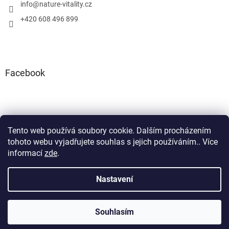
info
@
nature-vitality.cz
+420 608 496 899
Facebook
Tento web používá soubory cookie. Dalším procházením
Instagram
Facebook
tohoto webu vyjadřujete souhlas s jejich používáním.. Více
informací
zde
.
Nastavení
Vytvořil Shoptet
Souhlasím
Copyright 2026
Nature Vitality
. Všechna práva vyhrazena.