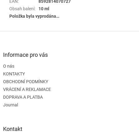
EAN
:
8592814070727
Obsah balení
:
10 ml
Položka byla vyprodána…
Z
á
p
a
Informace pro vás
t
O nás
í
KONTAKTY
OBCHODNÍ PODMÍNKY
VRÁCENÍ A REKLAMACE
DOPRAVA A PLATBA
Journal
Kontakt