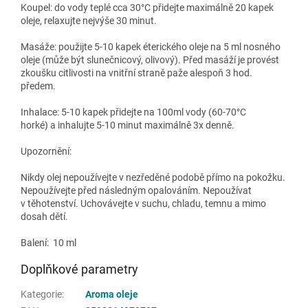
Koupel:
do vody teplé cca
30°C
přidejte maximálně 20 kapek
oleje, relaxujte nejvýše 30 minut.
Masáže:
použijte 5-10 kapek éterického oleje na 5 ml nosného
oleje (může být slunečnicový, olivový). Před masáží je provést
zkoušku citlivosti na vnitřní straně paže alespoň 3 hod.
předem.
Inhalace:
5-10 kapek přidejte na 100ml vody (60-70°C
horké) a inhalujte 5-10 minut maximálně 3x denně.
Upozornění:
Nikdy olej nepoužívejte v nezředěné podobě přímo na pokožku.
Nepoužívejte před následným opalováním. Nepoužívat
v těhotenství
. Uchovávejte v suchu, chladu, temnu a mimo
dosah dětí.
Balení: 10 ml
Doplňkové parametry
Kategorie
:
Aroma oleje