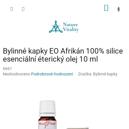
Přejít
NÁKUP
na
obsah
KOŠÍK
Bylinné kapky EO Afrikán 100% silice
esenciální éterický olej 10 ml
6661
Průměrné
Neohodnoceno
Podrobnosti hodnocení
Značka:
Bylinné kapky
hodnocení
produktu
je
0,0
z
5
hvězdiček.