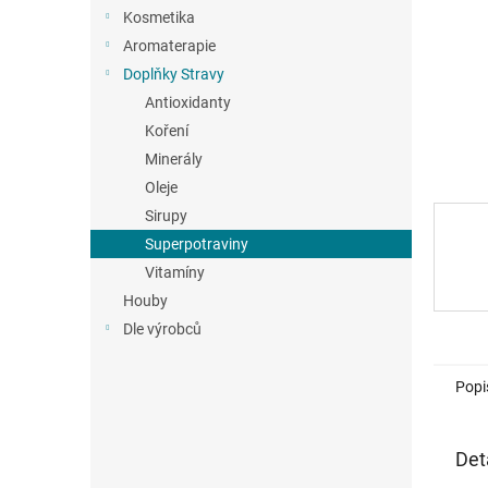
n
Kosmetika
e
Aromaterapie
l
Doplňky Stravy
Antioxidanty
Koření
Minerály
Oleje
Sirupy
Superpotraviny
Vitamíny
Houby
Dle výrobců
Popi
Det