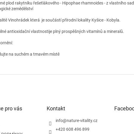
né plod rakytníku řešetlákového - Hipophae rhamnoides - z vlastního sad
ogické zemědělství
alitě Vinohrádek která je součástí přírodní lokality Kyšice - Kobyla.
ilné antioxidační vlastnostije plný prospěšných vitamínů a mineralů.
ornění:
dujte na suchém a tmavém místě
e pro vás
Kontakt
Facebo
info
@
nature-vitality.cz
+420 608 496 899