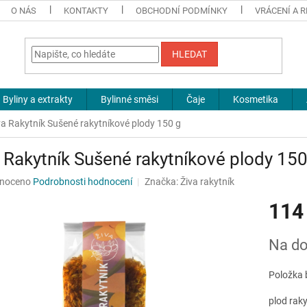
O NÁS
KONTAKTY
OBCHODNÍ PODMÍNKY
VRÁCENÍ A 
HLEDAT
Byliny a extrakty
Bylinné směsi
Čaje
Kosmetika
va Rakytník Sušené rakytníkové plody 150 g
 Rakytník Sušené rakytníkové plody 150
né
noceno
Podrobnosti hodnocení
Značka:
Živa rakytník
ní
114
u
Měrná
Na do
cena:
ek.
Položka 
plod rak