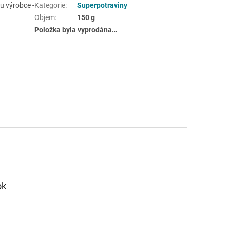
u výrobce -
Kategorie
:
Superpotraviny
Objem
:
150 g
Položka byla vyprodána…
ok