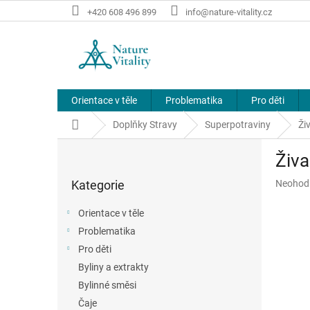
Přejít
+420 608 496 899
info@nature-vitality.cz
na
obsah
Orientace v těle
Problematika
Pro děti
Domů
Doplňky Stravy
Superpotraviny
Ži
P
Živa
o
Přeskočit
s
Průměr
Kategorie
Neohod
kategorie
t
hodnoce
r
produkt
Orientace v těle
a
je
Problematika
n
0,0
z
Pro děti
n
5
í
Byliny a extrakty
hvězdič
p
Bylinné směsi
a
Čaje