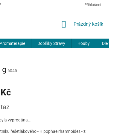
REKLAMACE
DOPRAVA A PLATBA
JOURNAL
Přihlášení
NÁKUPNÍ
Prázdný košík
KOŠÍK
Aromaterapie
Doplňky Stravy
Houby
Dle výrobců
 g
6045
 Kč
taz
byla vyprodána…
ytníku řešetlákového - Hipophae rhamnoides - z