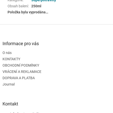
Obsah balení
:
250ml
Položka byla vyprodána…
Z
á
p
a
Informace pro vás
t
O nás
í
KONTAKTY
OBCHODNÍ PODMÍNKY
VRÁCENÍ A REKLAMACE
DOPRAVA A PLATBA
Journal
Kontakt