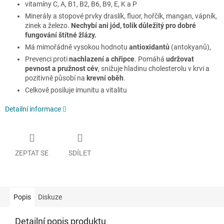
vitamíny C, A, B1, B2, B6, B9, E, K a P
Minerály a stopové prvky draslík, fluor, hořčík, mangan, vápník,
zinek a železo.
Nechybí ani jód, tolik důležitý pro dobré
fungování štítné žlázy.
Má mimořádně vysokou hodnotu
antioxidantů
(antokyanů),
Prevenci proti
nachlazení a chřipce
. Pomáhá
udržovat
pevnost a pružnost cév
, snižuje hladinu cholesterolu v krvi a
pozitivně působí na
krevní oběh
.
Celkově posiluje imunitu a vitalitu
Detailní informace
ZEPTAT SE
SDÍLET
Popis
Diskuze
Detailní popis produktu