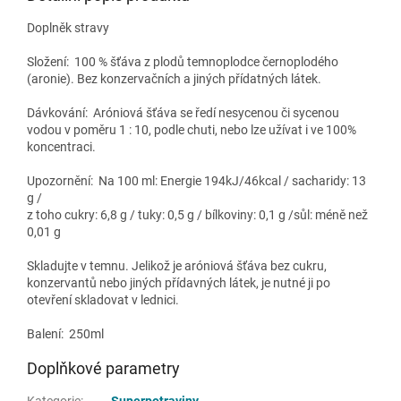
Doplněk stravy
Složení:
100 % šťáva z plodů temnoplodce černoplodého
(aronie). Bez konzervačních a jiných přídatných látek.
Dávkování: Aróniová šťáva se ředí nesycenou či sycenou
vodou v poměru 1 : 10, podle chuti, nebo lze užívat i ve 100%
koncentraci.
Upozornění: Na 100 ml: Energie 194kJ/46kcal / sacharidy: 13
g /
z toho cukry: 6,8 g / tuky: 0,5 g / bílkoviny: 0,1 g /sůl: méně než
0,01 g
Skladujte v temnu. Jelikož je aróniová šťáva bez cukru,
konzervantů nebo jiných přídavných látek, je nutné ji po
otevření skladovat v lednici.
Balení: 250ml
Doplňkové parametry
Kategorie
:
Superpotraviny