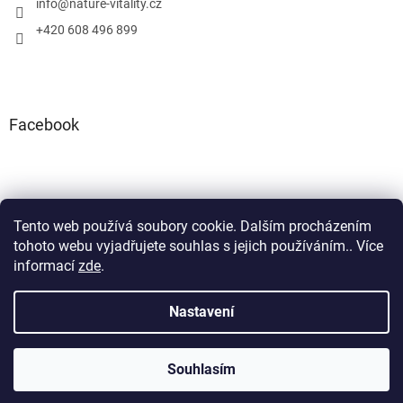
info
@
nature-vitality.cz
+420 608 496 899
Facebook
Tento web používá soubory cookie. Dalším procházením
Instagram
Facebook
tohoto webu vyjadřujete souhlas s jejich používáním.. Více
informací
zde
.
Nastavení
Vytvořil Shoptet
Souhlasím
Copyright 2026
Nature Vitality
. Všechna práva vyhrazena.