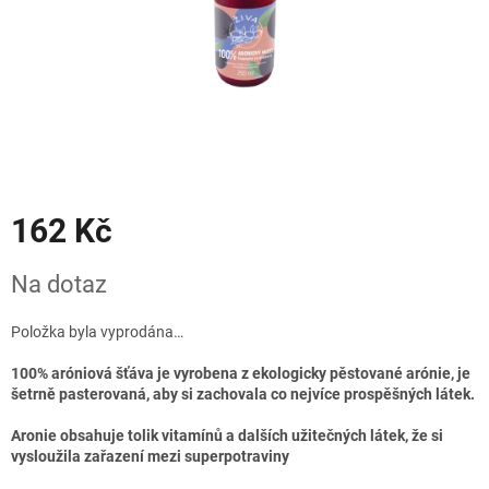
162 Kč
Měrná
Na dotaz
cena:
Položka byla vyprodána…
100% aróniová šťáva je vyrobena z ekologicky pěstované arónie, je
šetrně pasterovaná, aby si zachovala co nejvíce prospěšných látek.
Aronie obsahuje tolik vitamínů a dalších užitečných látek, že si
vysloužila zařazení mezi superpotraviny