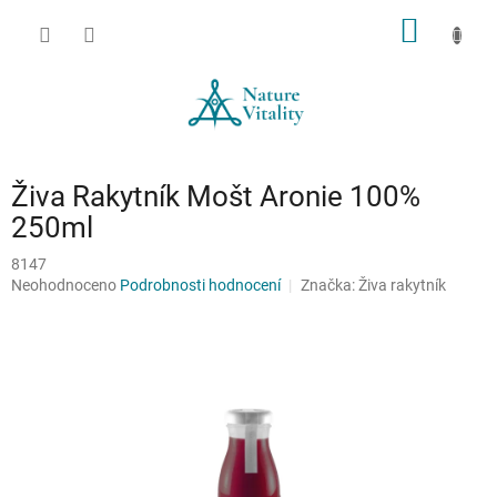
Přejít
NÁKUP
na
obsah
KOŠÍK
Živa Rakytník Mošt Aronie 100%
250ml
8147
Průměrné
Neohodnoceno
Podrobnosti hodnocení
Značka:
Živa rakytník
hodnocení
produktu
je
0,0
z
5
hvězdiček.