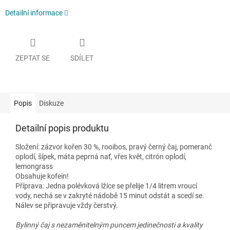
Detailní informace
ZEPTAT SE
SDÍLET
Popis
Diskuze
Detailní popis produktu
Složení: zázvor kořen 30 %, rooibos, pravý černý čaj, pomeranč
oplodí, šípek, máta peprná nať, vřes květ, citrón oplodí,
lemongrass
Obsahuje kofein!
Příprava: Jedna polévková lžíce se přelije 1/4 litrem vroucí
vody, nechá se v zakryté nádobě 15 minut odstát a scedí se.
Nálev se připravuje vždy čerstvý.
Bylinný čaj s nezaměnitelným puncem jedinečnosti a kvality