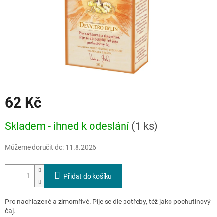
62 Kč
Měrná
Skladem - ihned k odeslání
(1 ks)
cena:
Můžeme doručit do:
11.8.2026
Přidat do košíku
Pro nachlazené a zimomřivé. Pije se dle potřeby, též jako pochutinový
čaj.