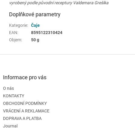
vyrobený podle původní receptury Valdemara Grešíka
Doplňkové parametry
Kategorie
:
Čaje
EAN
:
8595122310424
Objem
:
50 g
Z
á
p
a
Informace pro vás
t
O nás
í
KONTAKTY
OBCHODNÍ PODMÍNKY
VRÁCENÍ A REKLAMACE
DOPRAVA A PLATBA
Journal