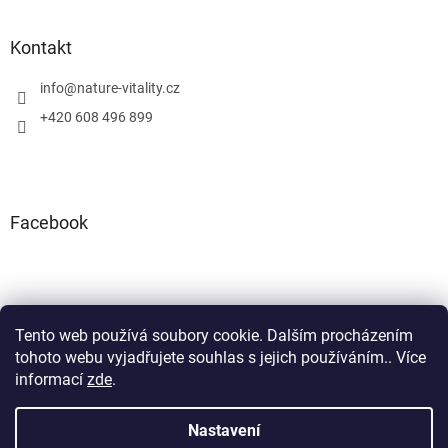
Kontakt
info
@
nature-vitality.cz
+420 608 496 899
Facebook
Tento web používá soubory cookie. Dalším procházením
Instagram
Facebook
tohoto webu vyjadřujete souhlas s jejich používáním.. Více
informací
zde
.
Nastavení
Vytvořil Shoptet