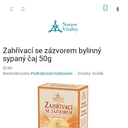
Přejít
NÁKUP
na
obsah
KOŠÍK
Zahřívací se zázvorem bylinný
sypaný čaj 50g
8249
Průměrné
Neohodnoceno
Podrobnosti hodnocení
Značka:
Grešík
hodnocení
produktu
je
0,0
z
5
hvězdiček.