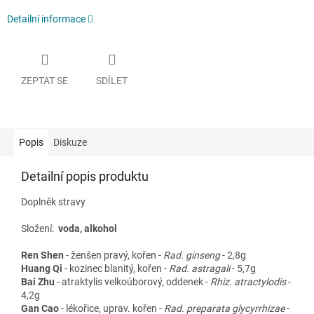
Detailní informace
ZEPTAT SE
SDÍLET
Popis
Diskuze
Detailní popis produktu
Doplněk stravy
Složení:
voda, alkohol
Ren Shen
-
ženšen pravý, kořen
-
Rad. ginseng
- 2,8g
Huang Qi
-
kozinec blanitý, kořen
-
Rad. astragali
- 5,7g
Bai Zhu
-
atraktylis velkoúborový, oddenek
-
Rhiz. atractylodis
-
4,2g
Gan Cao
-
lékořice, uprav. kořen
-
Rad. preparata glycyrrhizae
-