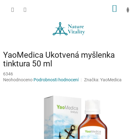
Přejít
NÁKUP
na
obsah
KOŠÍK
YaoMedica Ukotvená myšlenka
tinktura 50 ml
6346
Průměrné
Neohodnoceno
Podrobnosti hodnocení
Značka:
YaoMedica
hodnocení
produktu
je
0,0
z
5
hvězdiček.