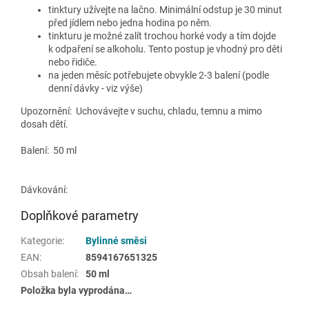
tinktury užívejte na lačno. Minimální odstup je 30 minut
před jídlem nebo jedna hodina po něm.
tinkturu je možné zalít trochou horké vody a tím dojde
k odpaření se alkoholu. Tento postup je vhodný pro děti
nebo řidiče.
na jeden měsíc potřebujete obvykle 2-3 balení (podle
denní dávky - viz výše)
Upozornění: Uchovávejte v suchu, chladu, temnu a mimo
dosah dětí.
Balení: 50 ml
Dávkování:
Doplňkové parametry
Kategorie
:
Bylinné směsi
EAN
:
8594167651325
Obsah balení
:
50 ml
Položka byla vyprodána…