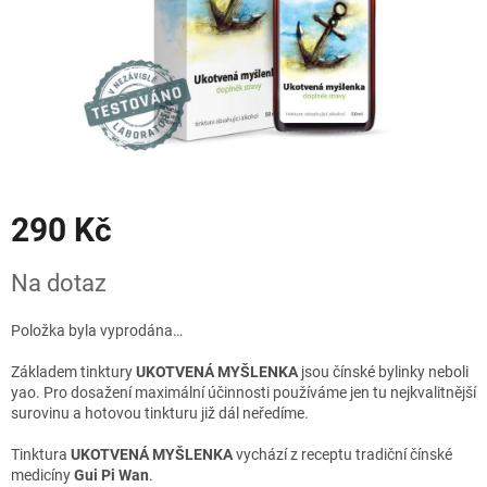
290 Kč
Měrná
Na dotaz
cena:
Položka byla vyprodána…
Základem tinktury
UKOTVENÁ MYŠLENKA
jsou čínské bylinky neboli
yao. Pro dosažení maximální účinnosti používáme jen tu nejkvalitnější
surovinu a hotovou tinkturu již dál neředíme.
Tinktura
UKOTVENÁ MYŠLENKA
vychází z receptu tradiční čínské
medicíny
Gui Pi Wan
.