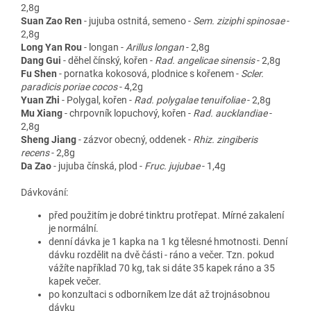
2,8g
Suan Zao Ren
-
jujuba ostnitá, semeno
-
Sem. ziziphi spinosae
-
2,8g
Long Yan Rou
- l
ongan
-
Arillus longan
- 2,8g
Dang Gui
-
děhel čínský, kořen
-
Rad. angelicae sinensis
- 2,8g
Fu Shen
-
pornatka kokosová, plodnice s kořenem
-
Scler.
paradicis poriae cocos
- 4,2g
Yuan Zhi
-
Polygal, kořen
-
Rad. polygalae tenuifoliae
- 2,8g
Mu Xiang
-
chrpovník lopuchový, kořen
-
Rad. aucklandiae
-
2,8g
Sheng Jiang
-
zázvor obecný, oddenek
-
Rhiz. zingiberis
recens
- 2,8g
Da Zao
-
jujuba čínská, plod
-
Fruc. jujubae
- 1,4g
Dávkování:
před použitím je dobré tinktru protřepat. Mírné zakalení
je normální.
denní dávka je 1 kapka na 1 kg tělesné hmotnosti. Denní
dávku rozdělit na dvě části - ráno a večer. Tzn. pokud
vážíte například 70 kg, tak si dáte 35 kapek ráno a 35
kapek večer.
po konzultaci s odborníkem lze dát až trojnásobnou
dávku