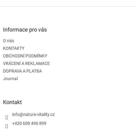
Z
á
p
a
Informace pro vás
t
O nás
í
KONTAKTY
OBCHODNÍ PODMÍNKY
VRÁCENÍ A REKLAMACE
DOPRAVA A PLATBA
Journal
Kontakt
info
@
nature-vitality.cz
+420 608 496 899