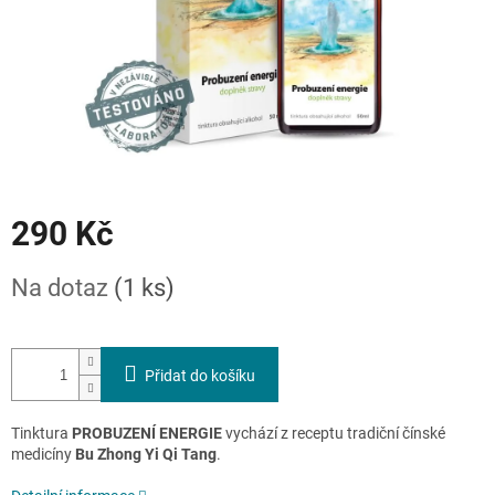
290 Kč
Měrná
Na dotaz
(1 ks)
cena:
Přidat do košíku
Tinktura
PROBUZENÍ ENERGIE
vychází z receptu tradiční čínské
medicíny
Bu Zhong Yi Qi Tang
.