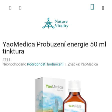
Přejít
NÁKUP
na
obsah
KOŠÍK
YaoMedica Probuzení energie 50 ml
tinktura
4733
Průměrné
Neohodnoceno
Podrobnosti hodnocení
Značka:
YaoMedica
hodnocení
produktu
je
0,0
z
5
hvězdiček.