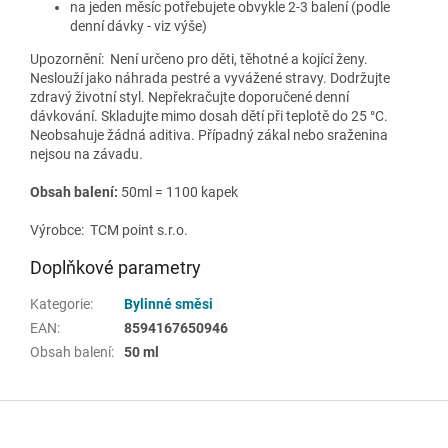
na jeden měsíc potřebujete obvykle 2-3 balení (podle
denní dávky - viz výše)
Upozornění:
Není určeno pro děti, těhotné a kojící ženy.
Neslouží jako náhrada pestré a vyvážené stravy. Dodržujte
zdravý životní styl. Nepřekračujte doporučené denní
dávkování. Skladujte mimo dosah dětí při teplotě do 25 °C.
Neobsahuje žádná aditiva. Případný zákal nebo sraženina
nejsou na závadu.
Obsah balení:
50ml = 1100 kapek
Výrobce: TCM point s.r.o.
Doplňkové parametry
Kategorie
:
Bylinné směsi
EAN
:
8594167650946
Obsah balení
:
50 ml
Z
á