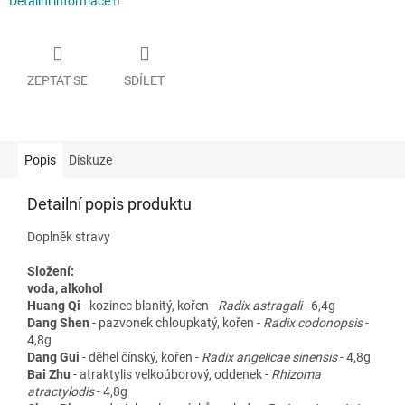
Detailní informace
ZEPTAT SE
SDÍLET
Popis
Diskuze
Detailní popis produktu
Doplněk stravy
Složení:
voda, alkohol
Huang Qi
- kozinec blanitý, kořen -
Radix astragali
- 6,4g
Dang Shen
- pazvonek chloupkatý, kořen -
Radix codonopsis
-
4,8g
Dang Gui
- děhel čínský, kořen -
Radix angelicae sinensis
- 4,8g
Bai Zhu
- atraktylis velkoúborový, oddenek -
Rhizoma
atractylodis
- 4,8g