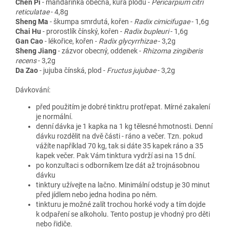
Chen Pi
- mandarinka obecná, kůra plodu -
Pericarpium citri
reticulatae
- 4,8g
Sheng Ma
- škumpa smrdutá, kořen -
Radix cimicifugae
- 1,6g
Chai Hu
- prorostlík čínský, kořen -
Radix bupleuri
- 1,6g
Gan Cao
- lékořice, kořen -
Radix glycyrrhizae
- 3,2g
Sheng Jiang
- zázvor obecný, oddenek -
Rhizoma zingiberis
recens
- 3,2g
Da Zao
- jujuba čínská, plod -
Fructus jujubae
- 3,2g
Dávkování:
před použitím je dobré tinktru protřepat. Mírné zakalení
je normální.
denní dávka je 1 kapka na 1 kg tělesné hmotnosti. Denní
dávku rozdělit na dvě části - ráno a večer. Tzn. pokud
vážíte například 70 kg, tak si dáte 35 kapek ráno a 35
kapek večer. Pak Vám tinktura vydrží asi na 15 dní.
po konzultaci s odborníkem lze dát až trojnásobnou
dávku
tinktury užívejte na lačno. Minimální odstup je 30 minut
před jídlem nebo jedna hodina po něm.
tinkturu je možné zalít trochou horké vody a tím dojde
k odpaření se alkoholu. Tento postup je vhodný pro děti
nebo řidiče.