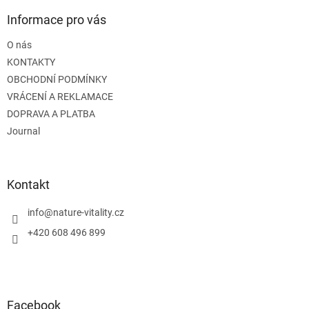
p
a
Informace pro vás
t
O nás
í
KONTAKTY
OBCHODNÍ PODMÍNKY
VRÁCENÍ A REKLAMACE
DOPRAVA A PLATBA
Journal
Kontakt
info
@
nature-vitality.cz
+420 608 496 899
Facebook