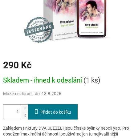
290 Kč
Měrná
Skladem - ihned k odeslání
(1 ks)
cena:
Můžeme doručit do:
13.8.2026
Přidat do košíku
Základem tinktury DVA ULEŽELÍ jsou čínské bylinky neboli yao. Pro
dosažení maximální účinnosti používáme jen tu nejkvalitnější