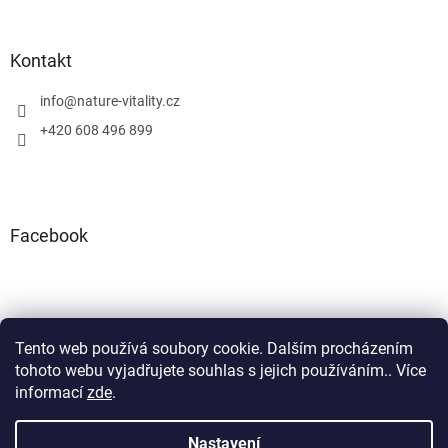
Kontakt
info
@
nature-vitality.cz
+420 608 496 899
Facebook
Tento web používá soubory cookie. Dalším procházením
Instagram
Facebook
tohoto webu vyjadřujete souhlas s jejich používáním.. Více
informací
zde
.
Nastavení