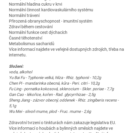
Normální hladina cukru v krvi
Normální činnost kardiovaskulárního systému
Normální trávení
Přirozená obranyschopnost - imunitní systém
Zdraví během cestování
Normální funkce cest dýchacích
Časné těhotenství
Metabolismus sacharidů
Více informací najdete ve veřejně dostupných zdrojích, třeba na
internetu.
Složení:
voda, alkohol
Yu Bai Fu - Typhonie velká, hlíza - Rhiz. typhonii - 10,2g
Chen Pi - mandarinka obecná, kůra - Peri. citri - 10,2g
Fu Ling - pornatka kokosová, sklerocium - Skler. poriae - 7,7g
Gan Cao - lékořice, kořen - Rad. glycyrrhizae - 2,5g
Sheng Jiang - zázvor obecný, oddenek - Rhiz. zingiberis recens -
5,1g
Wu Mei - slivoň mume, plod - Fruc. mume - 2,6g
Zdravotní tvrzení o tinkturách nám zakazuje legislativa EU.
Více informací o houbách a bylinných směsích najdete ve