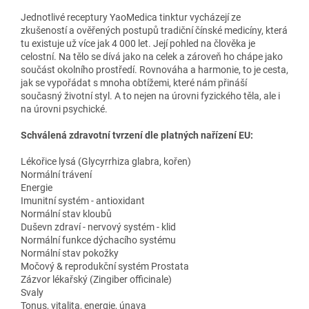
Jednotlivé receptury YaoMedica tinktur vycházejí ze
zkušeností a ověřených postupů tradiční čínské medicíny, která
tu existuje už více jak 4 000 let. Její pohled na člověka je
celostní. Na tělo se dívá jako na celek a zároveň ho chápe jako
součást okolního prostředí. Rovnováha a harmonie, to je cesta,
jak se vypořádat s mnoha obtížemi, které nám přináší
současný životní styl. A to nejen na úrovni fyzického těla, ale i
na úrovni psychické.
Schválená zdravotní tvrzení dle platných nařízení EU:
Lékořice lysá (Glycyrrhiza glabra, kořen)
Normální trávení
Energie
Imunitní systém - antioxidant
Normální stav kloubů
Duševn zdraví - nervový systém - klid
Normální funkce dýchacího systému
Normální stav pokožky
Močový & reprodukční systém Prostata
Zázvor lékařský (Zingiber officinale)
Svaly
Tonus, vitalita, energie, únava