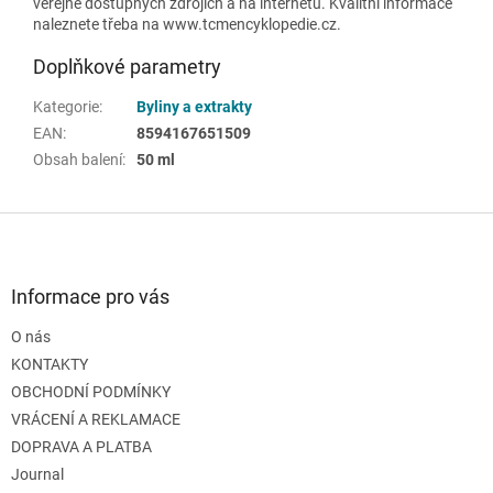
veřejně dostupných zdrojích a na internetu. Kvalitní informace
naleznete třeba na www.tcmencyklopedie.cz.
Doplňkové parametry
Kategorie
:
Byliny a extrakty
EAN
:
8594167651509
Obsah balení
:
50 ml
Z
á
p
a
Informace pro vás
t
O nás
í
KONTAKTY
OBCHODNÍ PODMÍNKY
VRÁCENÍ A REKLAMACE
DOPRAVA A PLATBA
Journal