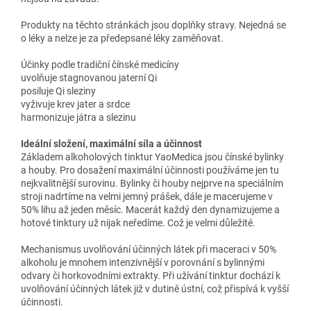
Produkty na těchto stránkách jsou doplňky stravy. Nejedná se
o léky a nelze je za předepsané léky zaměňovat.
Účinky podle tradiční čínské medicíny
uvolňuje stagnovanou jaterní Qi
posiluje Qi sleziny
vyživuje krev jater a srdce
harmonizuje játra a slezinu
Ideální složení, maximální síla a účinnost
Základem alkoholových tinktur YaoMedica jsou čínské bylinky
a houby. Pro dosažení maximální účinnosti používáme jen tu
nejkvalitnější surovinu. Bylinky či houby nejprve na speciálním
stroji nadrtíme na velmi jemný prášek, dále je macerujeme v
50% lihu až jeden měsíc. Macerát každý den dynamizujeme a
hotové tinktury už nijak neředíme. Což je velmi důležité.
Mechanismus uvolňování účinných látek při maceraci v 50%
alkoholu je mnohem intenzivnější v porovnání s bylinnými
odvary či horkovodními extrakty. Při užívání tinktur dochází k
uvolňování účinných látek již v dutině ústní, což přispívá k vyšší
účinnosti.