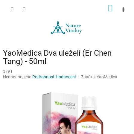
Přejít
NÁKUP
na
obsah
KOŠÍK
YaoMedica Dva uleželí (Er Chen
Tang) - 50ml
3791
Průměrné
Neohodnoceno
Podrobnosti hodnocení
Značka:
YaoMedica
hodnocení
produktu
je
0,0
z
5
hvězdiček.