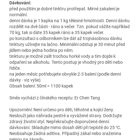
Dávkování:
před použitím je dobré tinktru protřepat. Mírné zakalení je
normální.
denní dávka je 1 kapka na 1 kg tělesné hmotnosti. Denní dávku
rozdělit na dvě části - ráno a večer. Tzn. pokud vážíte například
70 kg, tak si dáte 35 kapek ráno a 35 kapek večer.
po konzultaci s odborníkem lze dát až trojnásobnou dávku
tinktury užívejte na lačno. Minimální odstup je 30 minut před
jídlem nebo jedna hodina po něm.
tinkturu je možné zalít trochou horké vody a tím dojde k
odpaření se alkoholu. Tento postup je vhodný pro děti nebo
řidiče.
na jeden měsíc potřebujete obvykle 2-3 balení (podle denní
dávky - viz výše)
Obsah balení: 50ml = 1100 kapek
Směs vychází z čínského receptu: Er Chen Tang
Upozornění: Není určeno pro děti, těhotné a kojící ženy.
Neslouží jako náhrada pestré a vyvážené stravy. Dodržujte
zdravý životní styl. Nepřekračujte doporučené denní
dávkování. Skladujte mimo dosah dětí při teplotě do 25 °C.
Neobsahuje žádná aditiva. Případný zákal nebo sraženina
nejsou na závadu.