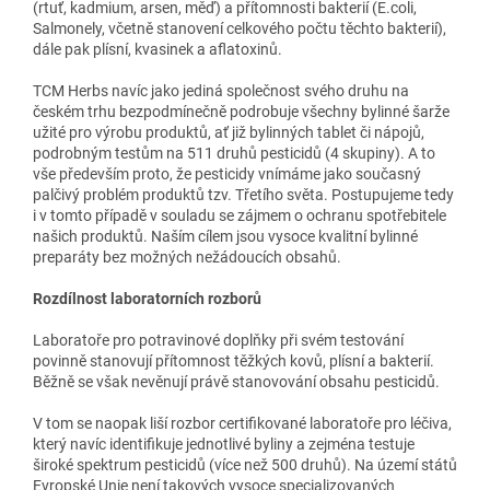
(rtuť, kadmium, arsen, měď) a přítomnosti bakterií (E.coli,
Salmonely, včetně stanovení celkového počtu těchto bakterií),
dále pak plísní, kvasinek a aflatoxinů.
TCM Herbs navíc jako jediná společnost svého druhu na
českém trhu bezpodmínečně podrobuje všechny bylinné šarže
užité pro výrobu produktů, ať již bylinných tablet či nápojů,
podrobným testům na 511 druhů pesticidů (4 skupiny). A to
vše především proto, že pesticidy vnímáme jako současný
palčivý problém produktů tzv. Třetího světa. Postupujeme tedy
i v tomto případě v souladu se zájmem o ochranu spotřebitele
našich produktů. Naším cílem jsou vysoce kvalitní bylinné
preparáty bez možných nežádoucích obsahů.
Rozdílnost laboratorních rozborů
Laboratoře pro potravinové doplňky při svém testování
povinně stanovují přítomnost těžkých kovů, plísní a bakterií.
Běžně se však nevěnují právě stanovování obsahu pesticidů.
V tom se naopak liší rozbor certifikované laboratoře pro léčiva,
který navíc identifikuje jednotlivé byliny a zejména testuje
široké spektrum pesticidů (více než 500 druhů). Na území států
Evropské Unie není takových vysoce specializovaných