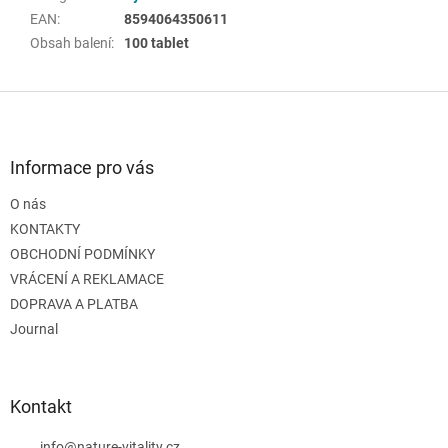
EAN
:
8594064350611
Obsah balení
:
100 tablet
Z
á
p
a
Informace pro vás
t
O nás
í
KONTAKTY
OBCHODNÍ PODMÍNKY
VRÁCENÍ A REKLAMACE
DOPRAVA A PLATBA
Journal
Kontakt
info
@
nature-vitality.cz