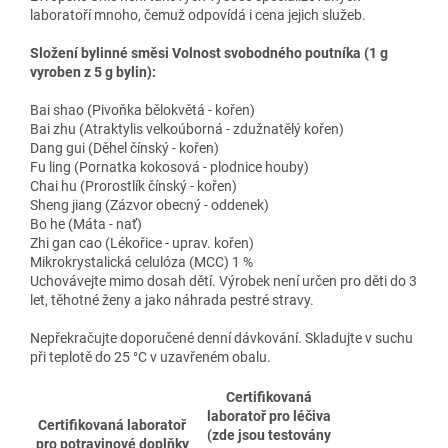
laboratoří mnoho, čemuž odpovídá i cena jejich služeb.
Složení bylinné směsi Volnost svobodného poutníka (1 g
vyroben z 5 g bylin):
Bai shao (Pivoňka bělokvětá - kořen)
Bai zhu (Atraktylis velkoúborná - zdužnatělý kořen)
Dang gui (Děhel čínský - kořen)
Fu ling (Pornatka kokosová - plodnice houby)
Chai hu (Prorostlík čínský - kořen)
Sheng jiang (Zázvor obecný - oddenek)
Bo he (Máta - nať)
Zhi gan cao (Lékořice - uprav. kořen)
Mikrokrystalická celulóza (MCC) 1 %
Uchovávejte mimo dosah dětí. Výrobek není určen pro děti do 3
let, těhotné ženy a jako náhrada pestré stravy.
Nepřekračujte doporučené denní dávkování. Skladujte v suchu
při teplotě do 25 °C v uzavřeném obalu.
Certifikovaná
laboratoř pro léčiva
Certifikovaná laboratoř
(zde jsou testovány
pro potravinové doplňky