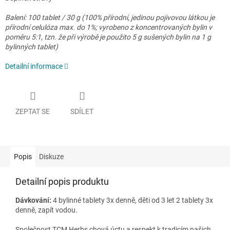
Balení: 100 tablet / 30 g (100% přírodní, jedinou pojivovou látkou je
přírodní celulóza max. do 1%; vyrobeno z koncentrovaných bylin v
poměru 5:1, tzn. že při výrobě je použito 5 g sušených bylin na 1 g
bylinných tablet)
Detailní informace
ZEPTAT SE
SDÍLET
Popis
Diskuze
Detailní popis produktu
Dávkování:
4 bylinné tablety 3x denně, děti od 3 let 2 tablety 3x
denně, zapít vodou.
Společnost TCM Herbs chová úctu a respekt k tradicím našich