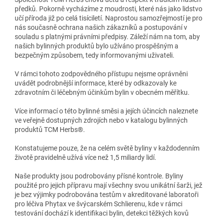
předků. Pokorně vycházíme z moudrosti, které nás jako lidstvo
učí příroda již po celá tisíciletí. Naprostou samozřejmostí je pro
nás současně ochrana našich zákazníků a postupování v
souladu s platnými právními předpisy. Záleží nám na tom, aby
našich bylinných produktů bylo užíváno prospěšným a
bezpečným způsobem, tedy informovanými uživateli.
V rámci tohoto zodpovědného přístupu nejsme oprávněni
uvádět podrobnější informace, které by odkazovaly ke
zdravotním či léčebným účinkům bylin v obecném měřítku.
Více informací o této bylinné směsi a jejích účincích naleznete
ve veřejně dostupných zdrojích nebo v katalogu bylinných
produktů TCM Herbs®.
Konstatujeme pouze, že na celém světě byliny v každodenním
životě pravidelně užívá více než 1,5 miliardy lidí.
Naše produkty jsou podrobovány přísné kontrole. Byliny
použité pro jejich přípravu mají všechny svou unikátní šarži, jež
je bez výjimky podrobována testům v akreditované laboratoři
pro léčiva Phytax ve švýcarském Schlierenu, kde v rámci
testování dochází k identifikaci bylin, detekci těžkých kovů