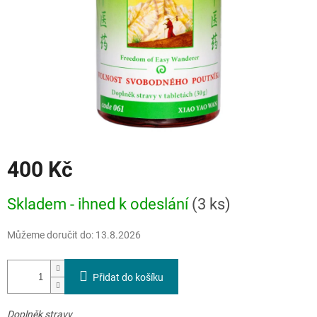
400 Kč
Měrná
Skladem - ihned k odeslání
(3 ks)
cena:
Můžeme doručit do:
13.8.2026
Přidat do košíku
Doplněk stravy