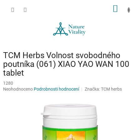
Přejít
NÁKUP
na
obsah
KOŠÍK
TCM Herbs Volnost svobodného
poutníka (061) XIAO YAO WAN 100
tablet
1280
Průměrné
Neohodnoceno
Podrobnosti hodnocení
Značka:
TCM herbs
hodnocení
produktu
je
0,0
z
5
hvězdiček.