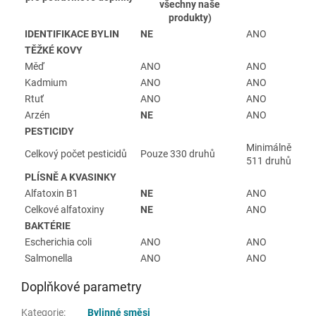
všechny naše
produkty)
IDENTIFIKACE BYLIN
NE
ANO
TĚŽKÉ KOVY
Měď
ANO
ANO
Kadmium
ANO
ANO
Rtuť
ANO
ANO
Arzén
NE
ANO
PESTICIDY
Minimálně
Celkový počet pesticidů
Pouze 330 druhů
511 druhů
PLÍSNĚ A KVASINKY
Alfatoxin B1
NE
ANO
Celkové alfatoxiny
NE
ANO
BAKTÉRIE
Escherichia coli
ANO
ANO
Salmonella
ANO
ANO
Doplňkové parametry
Kategorie
:
Bylinné směsi