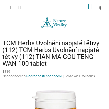
Přejít
NÁKUP
na
obsah
KOŠÍK
TCM Herbs Uvolnění napjaté tětivy
(112) TCM Herbs Uvolnění napjaté
tětivy (112) TIAN MA GOU TENG
WAN 100 tablet
1319
Průměrné
Neohodnoceno
Podrobnosti hodnocení
Značka:
TCM herbs
hodnocení
produktu
je
0,0
z
5
hvězdiček.