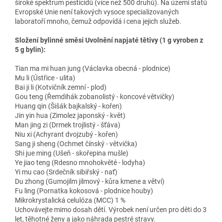
široké spektrum pesticidů (více než 500 druhů). Na území států
Evropské Unie není takových vysoce specializovaných
laboratoří mnoho, čemuž odpovídá i cena jejich služeb.
Složení bylinné směsi Uvolnění napjaté tětivy (1 g vyroben z
5 g bylin):
Tian ma mi huan jung (Václavka obecná - plodnice)
Mu li (Ústřice - ulita)
Bai ji li (Kotvičník zemní - plod)
Gou teng (Řemdihák zobanolistý - koncové větvičky)
Huang qin (Šišák bajkalský - kořen)
Jin yin hua (Zimolez japonský - květ)
Man jing zi (Drmek trojlistý - šťáva)
Niu xi (Achyrant dvojzubý - kořen)
Sang ji sheng (Ochmet čínský - větvička)
Shi jue ming (Ušeň - skořepina mušle)
Ye jiao teng (Rdesno mnohokvěté - lodyha)
Yi mu cao (Srdečník sibiřský - nať)
Du zhong (Gumojilm jilmový - kůra kmene a větví)
Fu ling (Pornatka kokosová - plodnice houby)
Mikrokrystalická celulóza (MCC) 1 %
Uchovávejte mimo dosah dětí. Výrobek není určen pro děti do 3
let, těhotné ženy a jako náhrada pestré stravy.