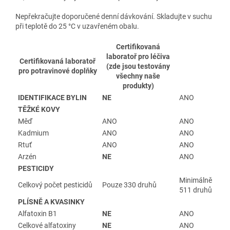
Nepřekračujte doporučené denní dávkování. Skladujte v suchu
při teplotě do 25 °C v uzavřeném obalu.
Certifikovaná
laboratoř pro léčiva
Certifikovaná laboratoř
(zde jsou testovány
pro potravinové doplňky
všechny naše
produkty)
IDENTIFIKACE BYLIN
NE
ANO
TĚŽKÉ KOVY
Měď
ANO
ANO
Kadmium
ANO
ANO
Rtuť
ANO
ANO
Arzén
NE
ANO
PESTICIDY
Minimálně
Celkový počet pesticidů
Pouze 330 druhů
511 druhů
PLÍSNĚ A KVASINKY
Alfatoxin B1
NE
ANO
Celkové alfatoxiny
NE
ANO