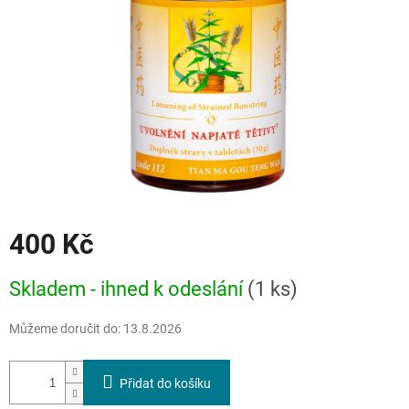
400 Kč
Měrná
Skladem - ihned k odeslání
(1 ks)
cena:
Můžeme doručit do:
13.8.2026
Přidat do košíku