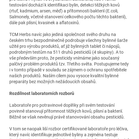
testování dochází k identifikaci bylin, detekci těžkých kovů
(rtuť, kadmium, arsen, měď) a přítomnosti bakterií (E.coli,
Salmonely, včetně stanovení celkového počtu těchto bakterií),
dále pak plísní, kvasinek a aflatoxinů.
TCM Herbs navíc jako jediná společnost svého druhu na
českém trhu bezpodmínečně podrobuje všechny bylinné šarže
užité pro výrobu produktů, ať již bylinných tablet či nápojů,
podrobným testům na 511 druhů pesticidů (4 skupiny). A to
vše především proto, že pesticidy vnímáme jako současný
palčivý problém produktů tzv. Třetího světa. Postupujeme tedy
i v tomto případě v souladu se zájmem o ochranu spotřebitele
našich produktů. Naším cílem jsou vysoce kvalitní bylinné
preparáty bez možných nežádoucích obsahů.
Rozdílnost laboratorních rozborů
Laboratoře pro potravinové doplňky při svém testování
povinně stanovují přítomnost těžkých kovů, plísní a bakterií.
Běžně se však nevěnují právě stanovování obsahu pesticidů.
V tom se naopak liší rozbor certifikované laboratoře pro léčiva,
který navíc identifikuje jednotlivé byliny a zejména testuje