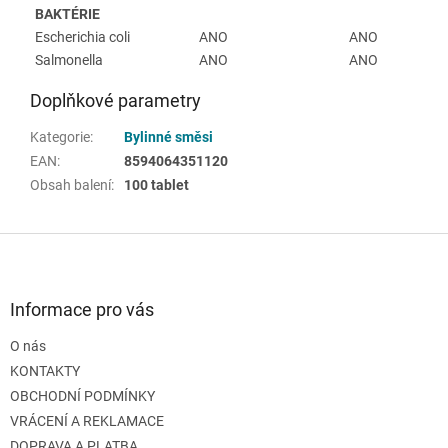
BAKTÉRIE
Escherichia coli
ANO
ANO
Salmonella
ANO
ANO
Doplňkové parametry
Kategorie
:
Bylinné směsi
EAN
:
8594064351120
Obsah balení
:
100 tablet
Z
á
p
a
Informace pro vás
t
O nás
í
KONTAKTY
OBCHODNÍ PODMÍNKY
VRÁCENÍ A REKLAMACE
DOPRAVA A PLATBA