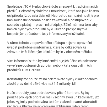
Společnost TCM Herbs chová úctu a respekt k tradicím našich
předků. Pokorně vycházíme z moudrosti, které nás jako lidstvo
učí příroda již po celá tisíciletí. Naprostou samozřejmostí je pro
nás současně ochrana našich zákazníků a postupování v
souladu s platnými právními předpisy. Záleží nám na tom, aby
našich bylinných produktů bylo užíváno prospěšným a
bezpečným způsobem, tedy informovanými uživateli.
V rámci tohoto zodpovědného přístupu nejsme oprávněni
uvádět podrobnější informace, které by odkazovaly ke
zdravotním či léčebným účinkům bylin v obecném měřítku.
Více informací o této bylinné směsi a jejích účincích naleznete
ve veřejně dostupných zdrojích nebo v katalogu bylinných
produktů TCM Herbs®.
Konstatujeme pouze, že na celém světě byliny v každodenním
životě pravidelně užívá více než 1,5 miliardy lidí.
Naše produkty jsou podrobovány přísné kontrole. Byliny
použité pro jejich přípravu mají všechny svou unikátní šarži, jež
je bez výjimky podrobována testům v akreditované laboratoři
pro léčiva Phytax ve švýcarském Schlierenu, kde v rámci