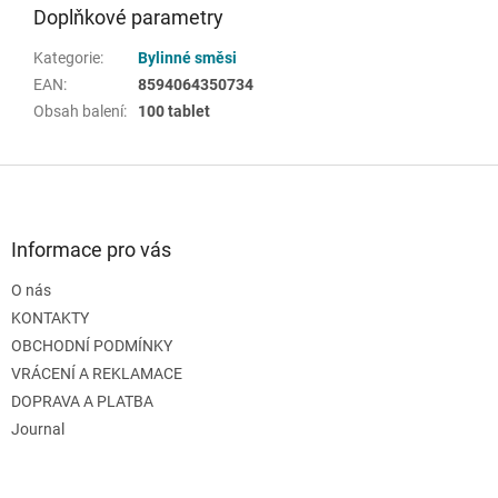
Doplňkové parametry
Kategorie
:
Bylinné směsi
EAN
:
8594064350734
Obsah balení
:
100 tablet
Z
á
p
a
Informace pro vás
t
O nás
í
KONTAKTY
OBCHODNÍ PODMÍNKY
VRÁCENÍ A REKLAMACE
DOPRAVA A PLATBA
Journal