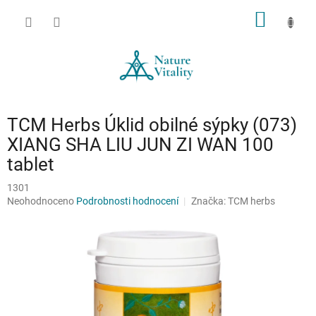
Přejít
NÁKUP
na
obsah
KOŠÍK
TCM Herbs Úklid obilné sýpky (073)
XIANG SHA LIU JUN ZI WAN 100
tablet
1301
Průměrné
Neohodnoceno
Podrobnosti hodnocení
Značka:
TCM herbs
hodnocení
produktu
je
0,0
z
5
hvězdiček.