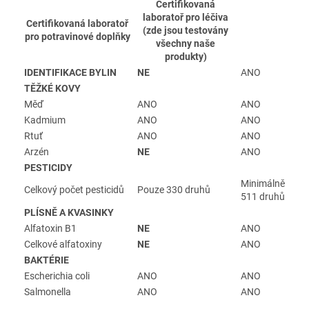
Certifikovaná
laboratoř pro léčiva
Certifikovaná laboratoř
(zde jsou testovány
pro potravinové doplňky
všechny naše
produkty)
IDENTIFIKACE BYLIN
NE
ANO
TĚŽKÉ KOVY
Měď
ANO
ANO
Kadmium
ANO
ANO
Rtuť
ANO
ANO
Arzén
NE
ANO
PESTICIDY
Minimálně
Celkový počet pesticidů
Pouze 330 druhů
511 druhů
PLÍSNĚ A KVASINKY
Alfatoxin B1
NE
ANO
Celkové alfatoxiny
NE
ANO
BAKTÉRIE
Escherichia coli
ANO
ANO
Salmonella
ANO
ANO