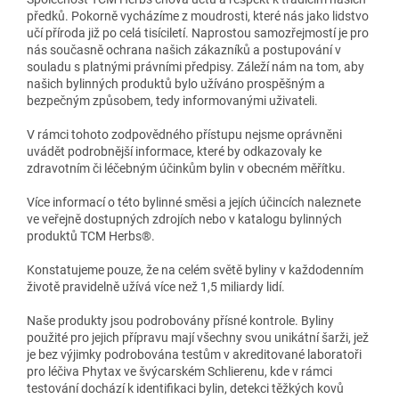
předků. Pokorně vycházíme z moudrosti, které nás jako lidstvo
učí příroda již po celá tisíciletí. Naprostou samozřejmostí je pro
nás současně ochrana našich zákazníků a postupování v
souladu s platnými právními předpisy. Záleží nám na tom, aby
našich bylinných produktů bylo užíváno prospěšným a
bezpečným způsobem, tedy informovanými uživateli.
V rámci tohoto zodpovědného přístupu nejsme oprávněni
uvádět podrobnější informace, které by odkazovaly ke
zdravotním či léčebným účinkům bylin v obecném měřítku.
Více informací o této bylinné směsi a jejích účincích naleznete
ve veřejně dostupných zdrojích nebo v katalogu bylinných
produktů TCM Herbs®.
Konstatujeme pouze, že na celém světě byliny v každodenním
životě pravidelně užívá více než 1,5 miliardy lidí.
Naše produkty jsou podrobovány přísné kontrole. Byliny
použité pro jejich přípravu mají všechny svou unikátní šarži, jež
je bez výjimky podrobována testům v akreditované laboratoři
pro léčiva Phytax ve švýcarském Schlierenu, kde v rámci
testování dochází k identifikaci bylin, detekci těžkých kovů