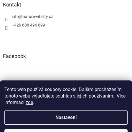
Kontakt
info
@
nature-vitality.cz
+420 608 496 899
Facebook
Tento web používá soubory cookie. Dalším procházením
Instagram
Facebook
tohoto webu vyjadřujete souhlas s jejich používáním.. Více
informací
zde
.
Nastavení
Vytvořil Shoptet