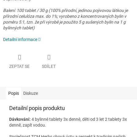
Balení: 100 tablet / 30 g (100% přírodní, jedinou pojivovou látkou je
přírodní celulóza max. do 1%; vyrobeno z koncentrovaných bylin v
poměru 5:1, tzn. že při výrobě je použito 5 g sušených bylin na 1 g
bylinných tablet)
Detailní informace
ZEPTAT SE
SDÍLET
Popis
Diskuze
Detailní popis produktu
Dávkování:
4 bylinné tablety 3x denně, děti od 3 let 2 tablety 3x
denně, zapít vodou.
Společnost TCM Herbs chová úctu a respekt k tradicím našich