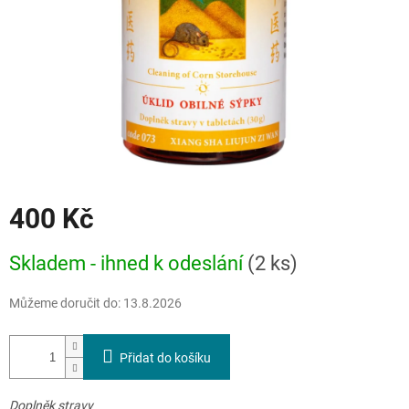
400 Kč
Měrná
Skladem - ihned k odeslání
(2 ks)
cena:
Můžeme doručit do:
13.8.2026
Přidat do košíku
Doplněk stravy