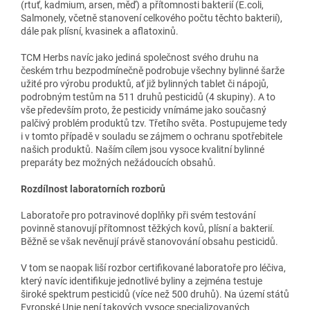
(rtuť, kadmium, arsen, měď) a přítomnosti bakterií (E.coli,
Salmonely, včetně stanovení celkového počtu těchto bakterií),
dále pak plísní, kvasinek a aflatoxinů.
TCM Herbs navíc jako jediná společnost svého druhu na
českém trhu bezpodmínečně podrobuje všechny bylinné šarže
užité pro výrobu produktů, ať již bylinných tablet či nápojů,
podrobným testům na 511 druhů pesticidů (4 skupiny). A to
vše především proto, že pesticidy vnímáme jako současný
palčivý problém produktů tzv. Třetího světa. Postupujeme tedy
i v tomto případě v souladu se zájmem o ochranu spotřebitele
našich produktů. Naším cílem jsou vysoce kvalitní bylinné
preparáty bez možných nežádoucích obsahů.
Rozdílnost laboratorních rozborů
Laboratoře pro potravinové doplňky při svém testování
povinně stanovují přítomnost těžkých kovů, plísní a bakterií.
Běžně se však nevěnují právě stanovování obsahu pesticidů.
V tom se naopak liší rozbor certifikované laboratoře pro léčiva,
který navíc identifikuje jednotlivé byliny a zejména testuje
široké spektrum pesticidů (více než 500 druhů). Na území států
Evropské Unie není takových vysoce specializovaných