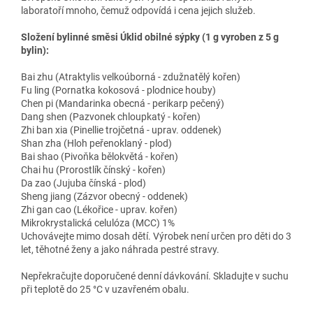
laboratoří mnoho, čemuž odpovídá i cena jejich služeb.
Složení bylinné směsi Úklid obilné sýpky (1 g vyroben z 5 g
bylin):
Bai zhu (Atraktylis velkoúborná - zdužnatělý kořen)
Fu ling (Pornatka kokosová - plodnice houby)
Chen pi (Mandarinka obecná - perikarp pečený)
Dang shen (Pazvonek chloupkatý - kořen)
Zhi ban xia (Pinellie trojčetná - uprav. oddenek)
Shan zha (Hloh peřenoklaný - plod)
Bai shao (Pivoňka bělokvětá - kořen)
Chai hu (Prorostlík čínský - kořen)
Da zao (Jujuba čínská - plod)
Sheng jiang (Zázvor obecný - oddenek)
Zhi gan cao (Lékořice - uprav. kořen)
Mikrokrystalická celulóza (MCC) 1%
Uchovávejte mimo dosah dětí. Výrobek není určen pro děti do 3
let, těhotné ženy a jako náhrada pestré stravy.
Nepřekračujte doporučené denní dávkování. Skladujte v suchu
při teplotě do 25 °C v uzavřeném obalu.