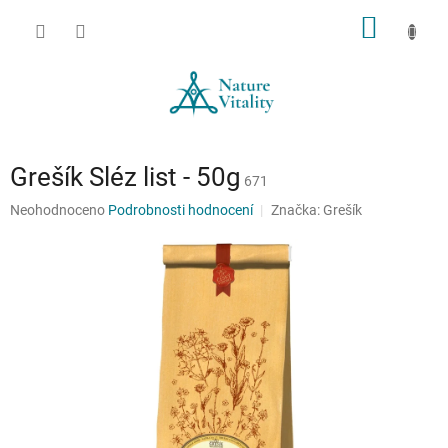
Přejít
NÁKUP
na
obsah
KOŠÍK
Grešík Sléz list - 50g
671
Průměrné
Neohodnoceno
Podrobnosti hodnocení
Značka:
Grešík
hodnocení
produktu
je
0,0
z
5
hvězdiček.