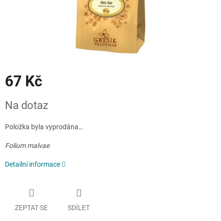
67 Kč
Měrná
Na dotaz
cena:
Položka byla vyprodána…
Folium malvae
Detailní informace
ZEPTAT SE
SDÍLET