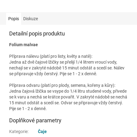
Popis
Diskuze
Detailní popis produktu
Folium malvae
Příprava nálevu (platí pro listy, květy a natě):
Jedna až dvě čajové lžičky se přelijí 1/4 litrem vroucí vody,
nechají se v zakryté nádobě 15 minut odstát a scedí se. Nálev
se připravuje vždy čerstvý. Pije se 1 - 2 x denně.
Příprava odvaru (platí pro plody, semena, kořeny a kůry):
Jedna čajová lžička se vsype do 1/4 litru studené vody, přivede
se k varu a nechá se krátce povařit. V zakryté nádobě se nechá
15 minut odstát a scedí se. Odvar se připravuje vždy čerstvý.
Pije se 1 - 2 x denně.
Doplňkové parametry
Kategorie
:
Čaje