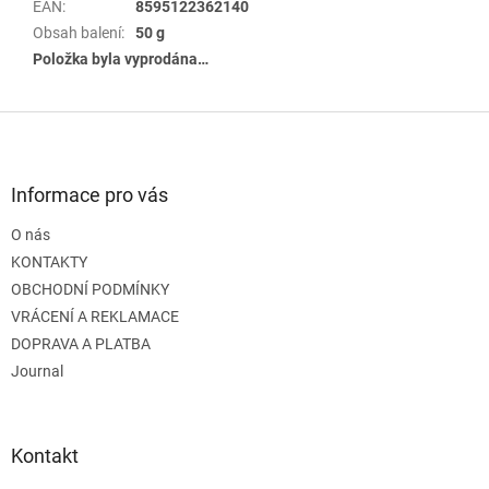
EAN
:
8595122362140
Obsah balení
:
50 g
Položka byla vyprodána…
Z
á
p
a
Informace pro vás
t
O nás
í
KONTAKTY
OBCHODNÍ PODMÍNKY
VRÁCENÍ A REKLAMACE
DOPRAVA A PLATBA
Journal
Kontakt