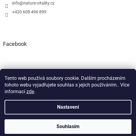
info
@
nature-vitality.cz
+420 608 496 899
Facebook
Tento web používá soubory cookie. Dalším procházením
Instagram
Facebook
tohoto webu vyjadřujete souhlas s jejich používáním.. Více
informací
zde
.
Nastavení
Vytvořil Shoptet
Souhlasím
Copyright 2026
Nature Vitality
. Všechna práva vyhrazena.