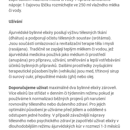
nápoje: 1 čajovou lžičku rozmíchejte ve 250 ml vlažného mléka
či vody.
Užívání
Ájurvédské bylinné elixíry posilují výživu tělesných tkání
(dhátus) a podporují očistu tělesných soustav (srótámsi).
Jsou součástí omlazovací a revitalizační terapie těla i mysli
(rasájana). Tradičně se zapíjejí teplým mlékem či vodou, jež
ájurvédská medicína používá jako médium či prostředí
(anupána) pro přípravu, užívání, směřování a lepší vstřebávání
účinků bylinných přípravků. Dalšími prostředky zvyšujícími
terapeutické působení bylin (vehikula) jsou med, třtinový sirup
či surový cukr, přepuštěné máslo (ghí) nebo olej.
Doporučujeme užívat
maximálně dva bylinné elixíry zároveň.
Více elixírů lze střídat v denním či týdenním režimu pokud je
používáme k normalizaci běžných projevů při narušení
rovnováhy tělesného nebo duševního zdraví. Pro jejich
optimální působení je užíváme před jídlem a odděleně s
odstupem jedné hodiny. V případě závažnější nápravy
tělesného nebo psychického zdraví je zapotřebí užívat elixíry v
dlouhodobějším režimu ájurvédských kúr v rozmezí 1-3 měsíců