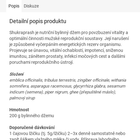
Popis
Diskuze
Detailní popis produktu
Shukraprash je nutriční bylinný džem pro povzbuzení vitality a
optimální činnosti mužské reprodukční soustavy. Její narušení
je způsobené vyčerpáním energetických rezerv organismu.
Projevuje se únavou, vitální ochablostí, impotencí, sníženou
imunitou, zánětem prostaty, infekcí močových cest a dalšími
poruchami reprodukčního ústrojí.
Složení
emblica officinalis, tribulus terrestris, zingiber officinale, withania
somnifera, asparagus racemosus, glycyrrhiza glabra, sesamum
indicum (semena), piper nigrum, ghee (přepuštěné máslo),
palmový sirup
Hmotnost
200 g bylinného džemu
Doporučené dávkování
1 čajovou lžičku (tj. 5g/lžičku) 2–3x denně samostatně nebo
zapít šálkem vlažného mléka či vody. Příprava lahodného