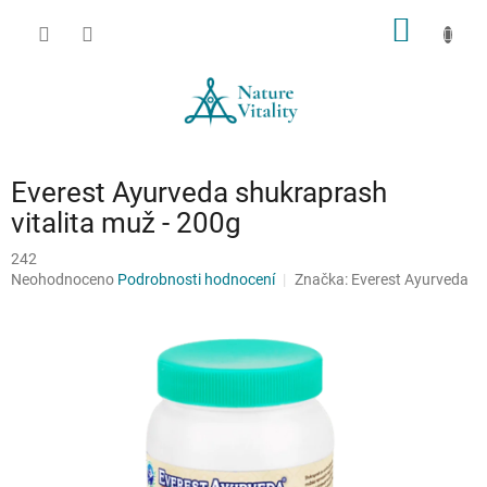
Přejít
NÁKUP
na
obsah
KOŠÍK
Everest Ayurveda shukraprash
vitalita muž - 200g
242
Průměrné
Neohodnoceno
Podrobnosti hodnocení
Značka:
Everest Ayurveda
hodnocení
produktu
je
0,0
z
5
hvězdiček.