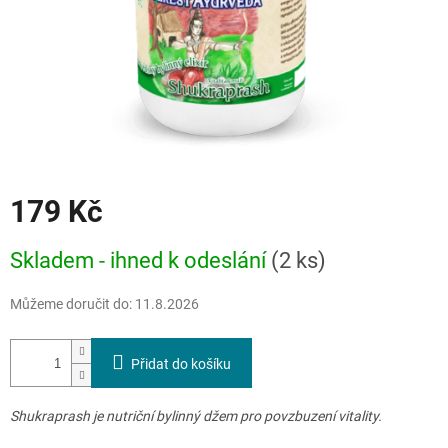
179 Kč
Měrná
Skladem - ihned k odeslání
(2 ks)
cena:
Můžeme doručit do:
11.8.2026
Přidat do košíku
Shukraprash je nutriční bylinný džem pro povzbuzení vitality.