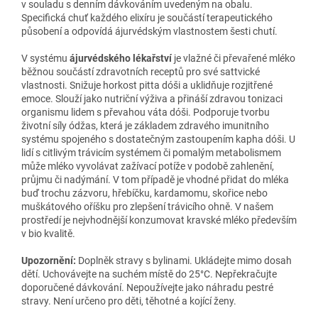
v souladu s denním dávkováním uvedeným na obalu.
Specifická chuť každého elixíru je součástí terapeutického
působení a odpovídá ájurvédským vlastnostem šesti chutí.
V systému
ájurvédského lékařství
je vlažné či převařené mléko
běžnou součástí zdravotních receptů pro své sattvické
vlastnosti. Snižuje horkost pitta dóši a uklidňuje rozjitřené
emoce. Slouží jako nutriční výživa a přináší zdravou tonizaci
organismu lidem s převahou váta dóši. Podporuje tvorbu
životní síly ódžas, která je základem zdravého imunitního
systému spojeného s dostatečným zastoupením kapha dóši. U
lidí s citlivým trávicím systémem či pomalým metabolismem
může mléko vyvolávat zažívací potíže v podobě zahlenění,
průjmu či nadýmání. V tom případě je vhodné přidat do mléka
buď trochu zázvoru, hřebíčku, kardamomu, skořice nebo
muškátového oříšku pro zlepšení trávicího ohně. V našem
prostředí je nejvhodnější konzumovat kravské mléko především
v bio kvalitě.
Upozornění:
Doplněk stravy s bylinami. Ukládejte mimo dosah
dětí. Uchovávejte na suchém místě do 25°C. Nepřekračujte
doporučené dávkování. Nepoužívejte jako náhradu pestré
stravy. Není určeno pro děti, těhotné a kojící ženy.