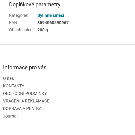
Doplňkové parametry
Kategorie
:
Bylinné směsi
EAN
:
8594060590967
Obsah balení
:
200 g
Z
á
p
a
Informace pro vás
t
O nás
í
KONTAKTY
OBCHODNÍ PODMÍNKY
VRÁCENÍ A REKLAMACE
DOPRAVA A PLATBA
Journal