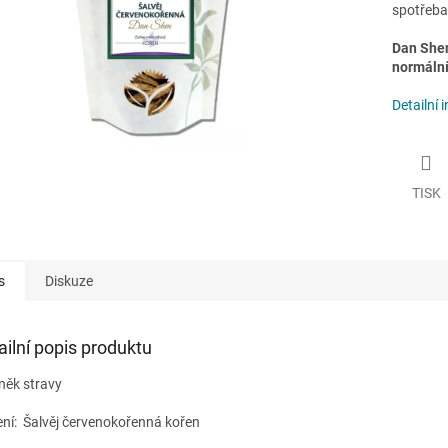
spotřeba
Dan Shen
normální
Detailní 
TISK
s
Diskuze
ailní popis produktu
něk stravy
ení: Šalvěj červenokořenná kořen