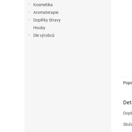
n
Kosmetika
e
Aromaterapie
l
Doplňky Stravy
Houby
Dle výrobců
Popi
Det
Dopl
Slož