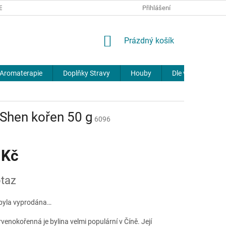
REKLAMACE
DOPRAVA A PLATBA
JOURNAL
Přihlášení
NÁKUPNÍ
Prázdný košík
KOŠÍK
Aromaterapie
Doplňky Stravy
Houby
Dle výrobců
 Shen kořen 50 g
6096
 Kč
taz
byla vyprodána…
rvenokořenná je bylina velmi populární v Číně. Její