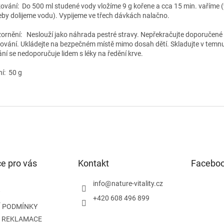
ování:
Do 500 ml studené vody vložíme 9 g kořene a cca 15 min. vaříme (
eby dolijeme vodu). Vypijeme ve třech dávkách nalačno.
ornění:
Neslouží jako náhrada pestré stravy. Nepřekračujte doporučené
ování. Ukládejte na bezpečném místě mimo dosah dětí. Skladujte v temn
ání se nedoporučuje lidem s léky na ředění krve.
ní: 50 g
e pro vás
Kontakt
Facebo
info
@
nature-vitality.cz
+420 608 496 899
 PODMÍNKY
A REKLAMACE