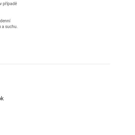
v případě
 denní
u a suchu.
ok