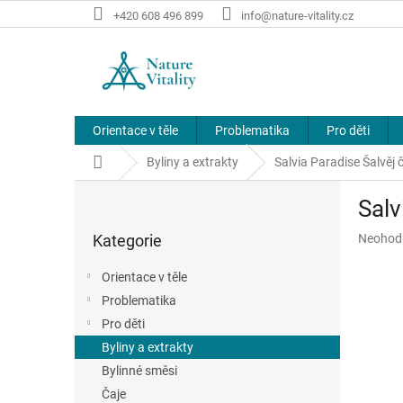
Přejít
+420 608 496 899
info@nature-vitality.cz
na
obsah
Orientace v těle
Problematika
Pro děti
Domů
Byliny a extrakty
Salvia Paradise Šalvěj
P
Salv
o
Přeskočit
s
Průměr
Kategorie
Neohod
kategorie
t
hodnoce
r
produkt
Orientace v těle
a
je
Problematika
n
0,0
z
Pro děti
n
5
í
Byliny a extrakty
hvězdič
p
Bylinné směsi
a
Čaje