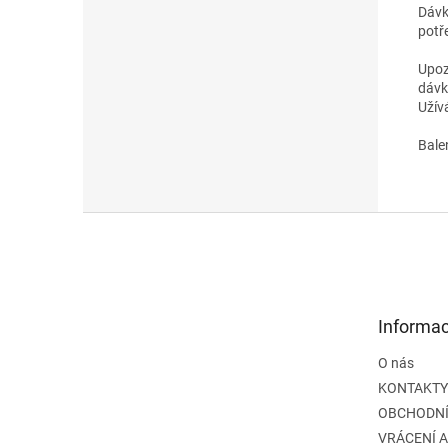
Dávk
potř
Upoz
dávk
Užív
Bale
Z
á
p
a
t
Informac
í
O nás
KONTAKTY
OBCHODNÍ
VRÁCENÍ 