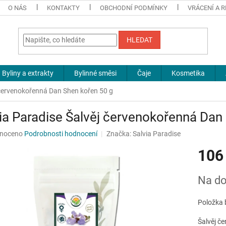
O NÁS
KONTAKTY
OBCHODNÍ PODMÍNKY
VRÁCENÍ A 
HLEDAT
Byliny a extrakty
Bylinné směsi
Čaje
Kosmetika
 červenokořenná Dan Shen kořen 50 g
ia Paradise Šalvěj červenokořenná Dan
né
noceno
Podrobnosti hodnocení
Značka:
Salvia Paradise
ní
106
u
Měrná
Na do
cena:
ek.
Položka 
Šalvěj če