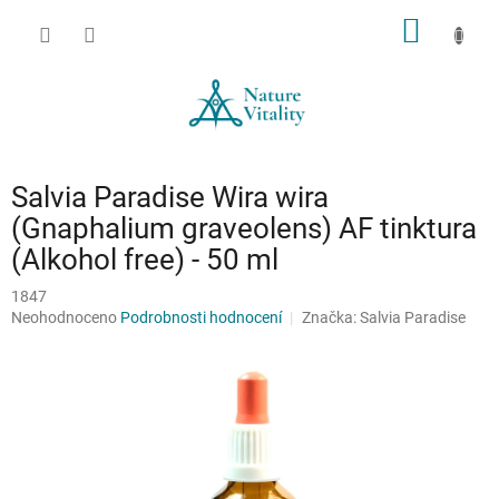
Přejít
NÁKUP
na
obsah
KOŠÍK
Salvia Paradise Wira wira
(Gnaphalium graveolens) AF tinktura
(Alkohol free) - 50 ml
1847
Průměrné
Neohodnoceno
Podrobnosti hodnocení
Značka:
Salvia Paradise
hodnocení
produktu
je
0,0
z
5
hvězdiček.