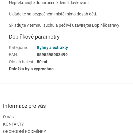
Nepřekračujte doporučené denní dávkování.
Ukládejte na bezpečném místě mimo dosah dětí.
Skladujte v temnu, suchu a pečlivě uzavírejte! Doplněk stravy
Doplňkové parametry
Kategorie
:
Byliny a extrakty
EAN
:
8595595903499
Obsah balení
:
50 ml
Položka byla vyprodána…
Z
á
p
a
Informace pro vás
t
O nás
í
KONTAKTY
OBCHODNÍ PODMÍNKY