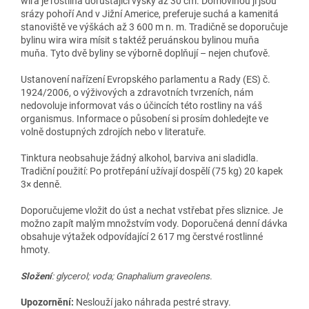
wira je rostlina dorůstající výšky až 30 cm. Domovinou jí jsou
srázy pohoří And v Jižní Americe, preferuje suchá a kamenitá
stanoviště ve výškách až 3 600 m n. m. Tradičně se doporučuje
bylinu wira wira mísit s taktéž peruánskou bylinou muňa
muňa. Tyto dvě byliny se výborně doplňují – nejen chuťově.
Ustanovení nařízení Evropského parlamentu a Rady (ES) č.
1924/2006, o výživových a zdravotních tvrzeních, nám
nedovoluje informovat vás o účincích této rostliny na váš
organismus. Informace o působení si prosím dohledejte ve
volně dostupných zdrojích nebo v literatuře.
Tinktura neobsahuje žádný alkohol, barviva ani sladidla.
Tradiční použití: Po protřepání užívají dospělí (75 kg) 20 kapek
3× denně.
Doporučujeme vložit do úst a nechat vstřebat přes sliznice. Je
možno zapít malým množstvím vody. Doporučená denní dávka
obsahuje výtažek odpovídající 2 617 mg čerstvé rostlinné
hmoty.
Složení
: glycerol; voda; Gnaphalium graveolens.
Upozornění:
Neslouží jako náhrada pestré stravy.