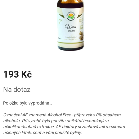
193 Kč
Měrná
Na dotaz
cena:
Položka byla vyprodána…
Označení AF znamená Alcohol Free - přípravek s 0% obsahem
alkoholu. Při výrobě byla použita unikátní technologie a
několikanásobná extrakce. AF tinktury si zachovávají maximum
účinných látek, chuť a vůni použité byliny.