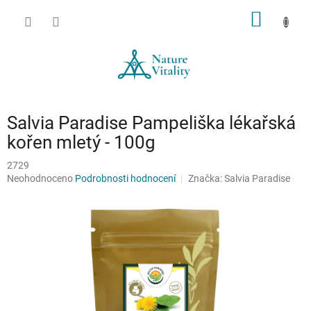
Přejít
NÁKUP
na
obsah
KOŠÍK
Salvia Paradise Pampeliška lékařská
kořen mletý - 100g
2729
Průměrné
Neohodnoceno
Podrobnosti hodnocení
Značka:
Salvia Paradise
hodnocení
produktu
je
0,0
z
5
hvězdiček.