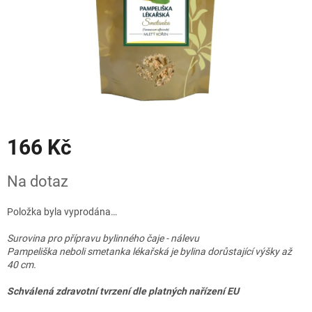
166 Kč
Měrná
Na dotaz
cena:
Položka byla vyprodána…
Surovina pro přípravu bylinného čaje - nálevu
Pampeliška neboli smetanka lékařská je bylina dorůstající výšky až
40 cm.
Schválená zdravotní tvrzení dle platných nařízení EU