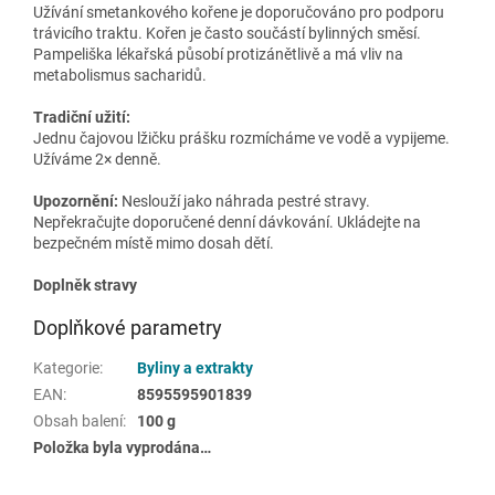
Užívání smetankového kořene je doporučováno pro podporu
trávicího traktu. Kořen je často součástí bylinných směsí.
Pampeliška lékařská působí protizánětlivě a má vliv na
metabolismus sacharidů.
Tradiční užití:
Jednu čajovou lžičku prášku rozmícháme ve vodě a vypijeme.
Užíváme 2× denně.
Upozornění:
Neslouží jako náhrada pestré stravy.
Nepřekračujte doporučené denní dávkování. Ukládejte na
bezpečném místě mimo dosah dětí.
Doplněk stravy
Doplňkové parametry
Kategorie
:
Byliny a extrakty
EAN
:
8595595901839
Obsah balení
:
100 g
Položka byla vyprodána…