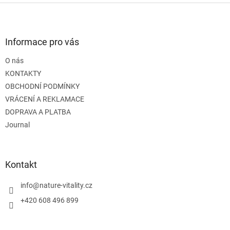
Z
á
p
a
Informace pro vás
t
O nás
í
KONTAKTY
OBCHODNÍ PODMÍNKY
VRÁCENÍ A REKLAMACE
DOPRAVA A PLATBA
Journal
Kontakt
info
@
nature-vitality.cz
+420 608 496 899