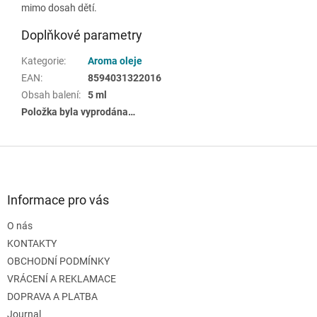
mimo dosah dětí.
Doplňkové parametry
Kategorie
:
Aroma oleje
EAN
:
8594031322016
Obsah balení
:
5 ml
Položka byla vyprodána…
Z
á
p
a
Informace pro vás
t
O nás
í
KONTAKTY
OBCHODNÍ PODMÍNKY
VRÁCENÍ A REKLAMACE
DOPRAVA A PLATBA
Journal