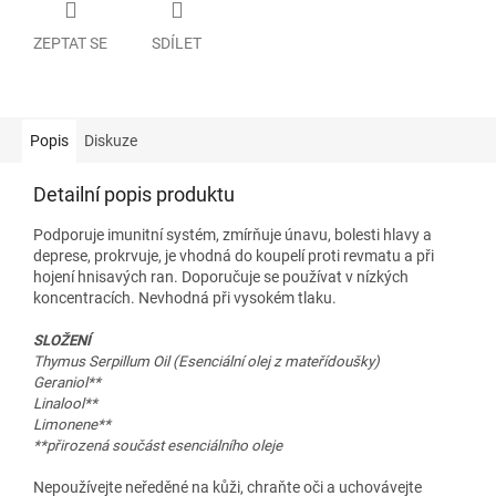
ZEPTAT SE
SDÍLET
Popis
Diskuze
Detailní popis produktu
Podporuje imunitní systém, zmírňuje únavu, bolesti hlavy a
deprese, prokrvuje, je vhodná do koupelí proti revmatu a při
hojení hnisavých ran. Doporučuje se používat v nízkých
koncentracích. Nevhodná při vysokém tlaku.
SLOŽENÍ
Thymus Serpillum Oil (Esenciální olej z mateřídoušky)
Geraniol**
Linalool**
Limonene**
**přirozená součást esenciálního oleje
Nepoužívejte neředěné na kůži, chraňte oči a uchovávejte