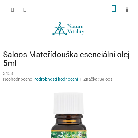
Přejít
NÁKUP
na
obsah
KOŠÍK
Saloos Mateřídouška esenciální olej -
5ml
3458
Průměrné
Neohodnoceno
Podrobnosti hodnocení
Značka:
Saloos
hodnocení
produktu
je
0,0
z
5
hvězdiček.