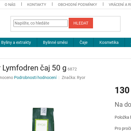
O NÁS
KONTAKTY
OBCHODNÍ PODMÍNKY
VRÁCENÍ A 
HLEDAT
Byliny a extrakty
Bylinné směsi
Čaje
Kosmetika
 Lymfodren čaj 50 g
6872
né
noceno
Podrobnosti hodnocení
Značka:
Ryor
ní
130
u
Měrná
Na do
cena:
ek.
Položka 
Pro proč