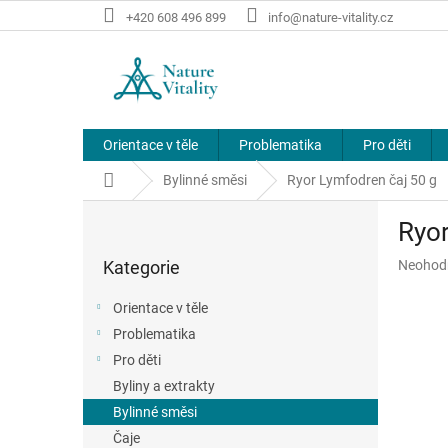
Přejít
+420 608 496 899
info@nature-vitality.cz
na
obsah
Orientace v těle
Problematika
Pro děti
Domů
Bylinné směsi
Ryor Lymfodren čaj 50 g
P
Ryor
o
Přeskočit
s
Průměr
Kategorie
Neohod
kategorie
t
hodnoce
r
produkt
Orientace v těle
a
je
Problematika
n
0,0
z
Pro děti
n
5
í
Byliny a extrakty
hvězdič
p
Bylinné směsi
a
Čaje