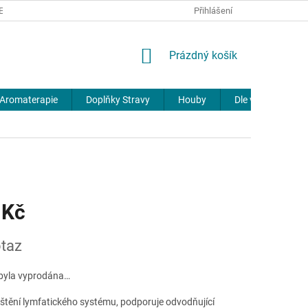
REKLAMACE
DOPRAVA A PLATBA
JOURNAL
Přihlášení
NÁKUPNÍ
Prázdný košík
KOŠÍK
Aromaterapie
Doplňky Stravy
Houby
Dle výrobců
 Kč
taz
byla vyprodána…
ištění lymfatického systému, podporuje odvodňující