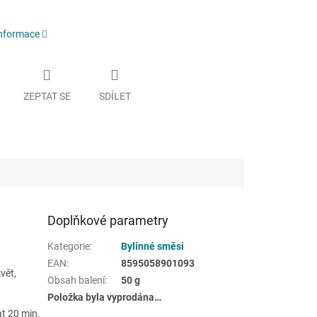
informace
ZEPTAT SE
SDÍLET
Doplňkové parametry
Kategorie
:
Bylinné směsi
EAN
:
8595058901093
květ,
Obsah balení
:
50 g
Položka byla vyprodána…
at 20 min.