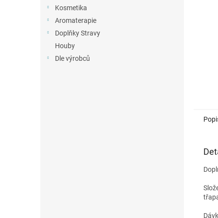
n
Kosmetika
e
Aromaterapie
l
Doplňky Stravy
Houby
Dle výrobců
Popi
Det
Dopl
Slož
třap
Dávk