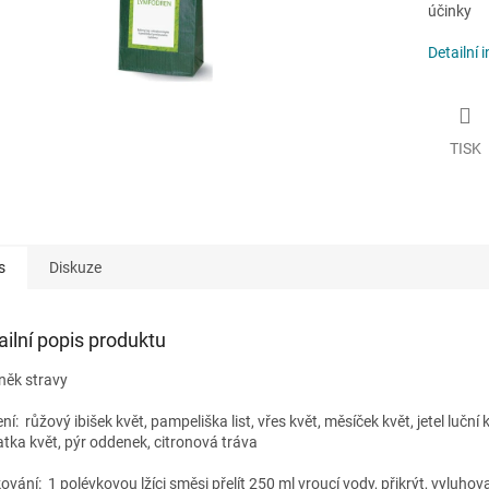
účinky
Detailní 
TISK
s
Diskuze
ailní popis produktu
něk stravy
ení:
růžový ibišek květ, pampeliška list, vřes květ, měsíček květ, jetel luční 
atka květ, pýr oddenek, citronová tráva
ování:
1 polévkovou lžíci směsi přelít 250 ml vroucí vody, přikrýt, vyluhov