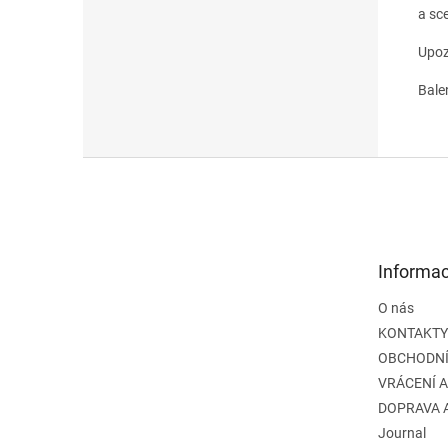
a sce
Upoz
Bale
Z
á
p
a
t
Informac
í
O nás
KONTAKTY
OBCHODNÍ
VRÁCENÍ 
DOPRAVA 
Journal