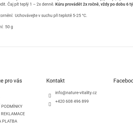
dit. Čaj pít teplý 1 – 2x denně.
Kúru provádět 2x ročně, vždy po dobu 6 t
ornění:
Uchovávejte v suchu při teplotě 5-25 °C.
ní: 50 g
e pro vás
Kontakt
Facebo
info
@
nature-vitality.cz
+420 608 496 899
 PODMÍNKY
A REKLAMACE
A PLATBA