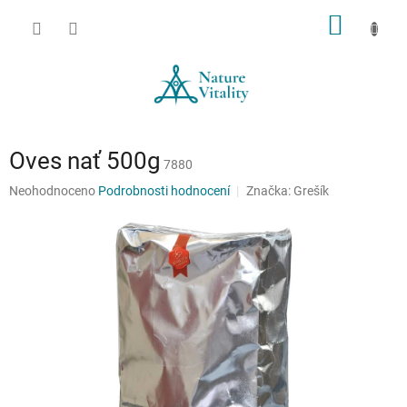
Přejít
NÁKUP
na
obsah
KOŠÍK
Oves nať 500g
7880
Průměrné
Neohodnoceno
Podrobnosti hodnocení
Značka:
Grešík
hodnocení
produktu
je
0,0
z
5
hvězdiček.