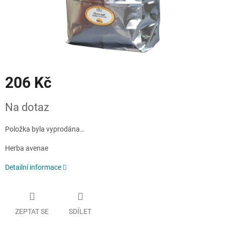
206 Kč
Měrná
Na dotaz
cena:
Položka byla vyprodána…
Herba avenae
Detailní informace
ZEPTAT SE
SDÍLET