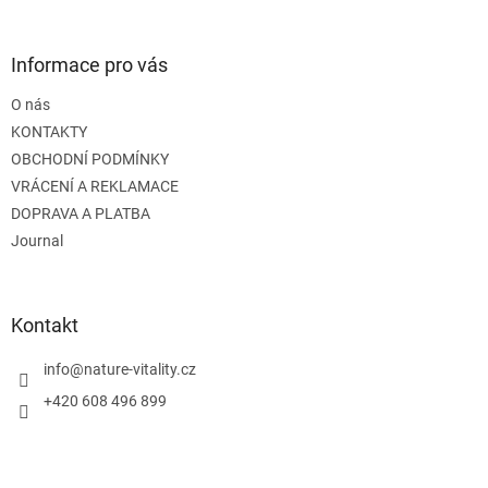
á
p
a
Informace pro vás
t
O nás
í
KONTAKTY
OBCHODNÍ PODMÍNKY
VRÁCENÍ A REKLAMACE
DOPRAVA A PLATBA
Journal
Kontakt
info
@
nature-vitality.cz
+420 608 496 899