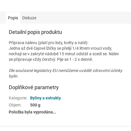
Popis
Diskuze
Detailní popis produktu
Příprava nálevu (platí pro listy, květy a natě):
Jedna až dvě čajové lžičky se přelijí 1/4 litrem vroucí vody,
nechají se v zakryté nádobě 15 minut odstát a scedí se. Nálev
se připravuje vždy čerstvý. Pije se 1 - 2 x denně.
Dle současné legislativy EU nemůžeme uvádět zdravotní účinky
bylin.
Doplňkové parametry
Kategorie
:
Byliny a extrakty
Objem
:
500 g
Položka byla vyprodána…
Z