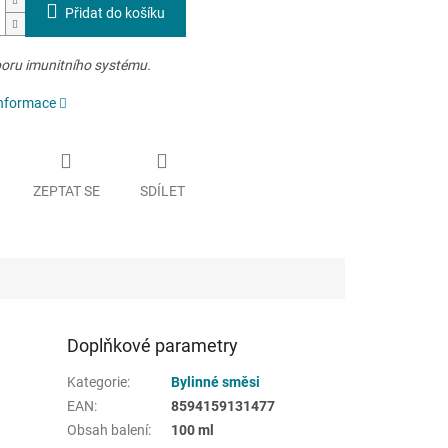
Přidat do košíku
oru imunitního systému.
informace
ZEPTAT SE
SDÍLET
Doplňkové parametry
Kategorie
:
Bylinné směsi
EAN
:
8594159131477
Obsah balení
:
100 ml