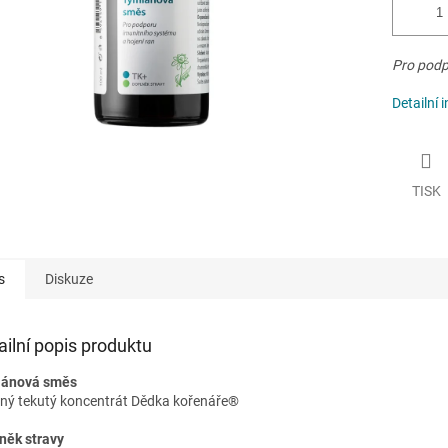
Pro podp
Detailní 
TISK
s
Diskuze
ailní popis produktu
iánová směs
nný tekutý koncentrát Dědka kořenáře®
něk stravy