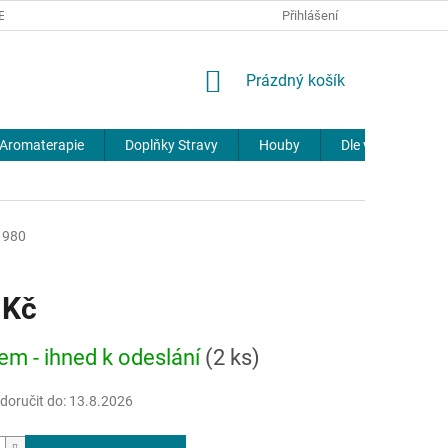
REKLAMACE
DOPRAVA A PLATBA
JOURNAL
Přihlášení
NÁKUPNÍ
Prázdný košík
KOŠÍK
Aromaterapie
Doplňky Stravy
Houby
Dle výrobců
980
 Kč
em - ihned k odeslání
(2 ks)
oručit do:
13.8.2026