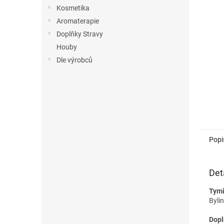
n
Kosmetika
e
Aromaterapie
l
Doplňky Stravy
Houby
Dle výrobců
Popi
Det
Tym
Byli
Dopl