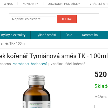
O NÁS
KONTAKTY
OBCHODNÍ PODMÍNKY
VRÁCENÍ A 
HLEDAT
Byliny a extrakty
Bylinné směsi
Čaje
Kosmetika
 směs TK - 100ml
ek kořenář Tymiánová směs TK - 100ml
né
noceno
Podrobnosti hodnocení
Značka:
Dědek kořenář
ní
520
u
Měrná
Sklad
cena:
ek.
Můžeme d