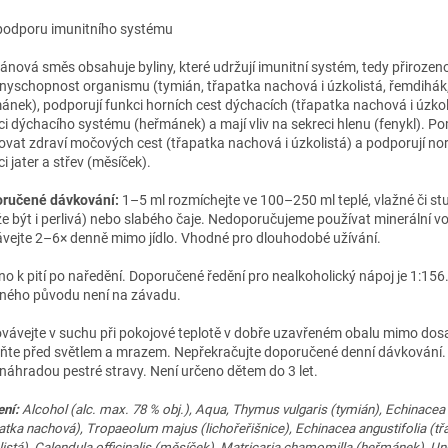
podporu imunitního systému
ánová směs obsahuje byliny, které udržují imunitní systém, tedy přirozen
nyschopnost organismu (tymián, třapatka nachová i úzkolistá, řemdihák
ánek), podporují funkci horních cest dýchacích (třapatka nachová i úzkol
ci dýchacího systému (heřmánek) a mají vliv na sekreci hlenu (fenykl). P
ovat zdraví močových cest (třapatka nachová i úzkolistá) a podporují no
i jater a střev (měsíček).
ručené dávkování:
1–5 ml rozmíchejte ve 100–250 ml teplé, vlažné či s
e být i perlivá) nebo slabého čaje. Nedoporučujeme používat minerální v
vejte 2–6× denně mimo jídlo. Vhodné pro dlouhodobé užívání.
no k pití po naředění. Doporučené ředění pro nealkoholický nápoj je 1:156
nného původu není na závadu.
vávejte v suchu při pokojové teplotě v dobře uzavřeném obalu mimo dosa
ňte před světlem a mrazem. Nepřekračujte doporučené denní dávkování.
 náhradou pestré stravy. Není určeno dětem do 3 let.
ení:
Alcohol (alc. max. 78 % obj.), Aqua, Thymus vulgaris (tymián), Echinacea
atka nachová), Tropaeolum majus (lichořeřišnice), Echinacea angustifolia (tř
istá), Calendula officinalis (měsíček), Matricaria chamomilla (heřmánek), Un