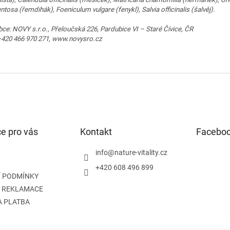
tosa (řemdihák), Foeniculum vulgare (fenykl), Salvia officinalis (šalvěj).
ce: NOVY s.r.o., Přeloučská 226, Pardubice VI – Staré Čívice, ČR
: +420 466 970 271, www.novysro.cz
e pro vás
Kontakt
Facebo
info
@
nature-vitality.cz
+420 608 496 899
 PODMÍNKY
A REKLAMACE
A PLATBA