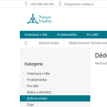
Přejít
+420 608 496 899
info@nature-vitality.cz
na
obsah
Orientace v těle
Problematika
Pro děti
Domů
Bylinné směsi
Dědek kořenář Tymiánová
P
Děd
o
Přeskočit
s
Průměr
Kategorie
Neohod
kategorie
t
hodnoce
r
produkt
Orientace v těle
a
je
Problematika
n
0,0
z
Pro děti
n
5
í
Byliny a extrakty
hvězdič
p
Bylinné směsi
a
Čaje