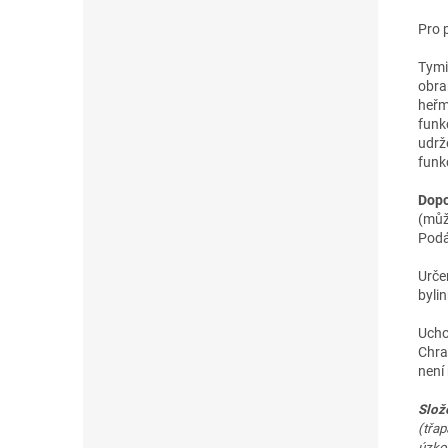
Pro 
Tymi
obra
heřm
funk
udrž
funkc
Dopo
(můž
Podá
Urče
byli
Ucho
Chra
není
Slož
(třap
úzkol