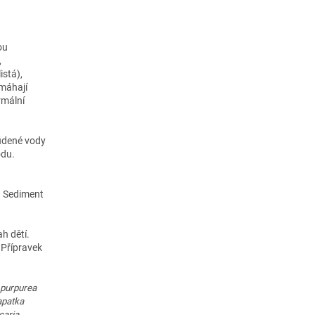
ou
,
istá),
omáhají
rmální
tudené vody
odu.
. Sediment
h dětí.
 Přípravek
 purpurea
apatka
caria