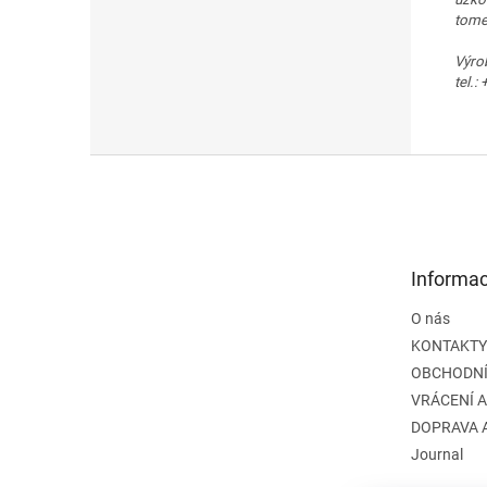
tomen
Výrob
tel.
Z
á
p
a
t
Informac
í
O nás
KONTAKTY
OBCHODNÍ
VRÁCENÍ 
DOPRAVA 
Journal