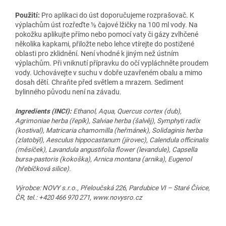
Použití:
Pro aplikaci do úst doporučujeme rozprašovač. K
výplachům úst rozřeďte ½ čajové lžičky na 100 ml vody. Na
pokožku aplikujte přímo nebo pomocí vaty či gázy zvlhčené
několika kapkami, přiložte nebo lehce vtírejte do postižené
oblasti pro zklidnění. Není vhodné k jiným než ústním
výplachům. Při vniknutí přípravku do očí vypláchněte proudem
vody. Uchovávejte v suchu v dobře uzavřeném obalu a mimo
dosah dětí. Chraňte před světlem a mrazem. Sediment
bylinného původu není na závadu.
Ingredients (INCI):
Ethanol, Aqua, Quercus cortex (dub),
Agrimoniae herba (řepík), Salviae herba (šalvěj), Symphyti radix
(kostival), Matricaria chamomilla (heřmánek), Solidaginis herba
(zlatobýl), Aesculus hippocastanum (jírovec), Calendula officinalis
(měsíček), Lavandula angustifolia flower (levandule), Capsella
bursa-pastoris (kokoška), Arnica montana (arnika), Eugenol
(hřebíčková silice).
Výrobce: NOVY s.r.o., Přeloučská 226, Pardubice VI – Staré Čívice,
ČR, tel.: +420 466 970 271, www.novysro.cz