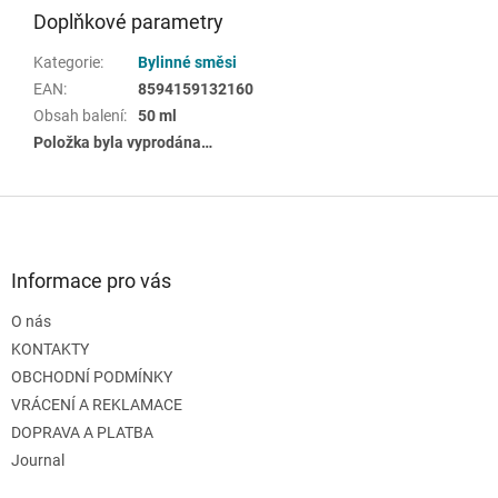
Doplňkové parametry
Kategorie
:
Bylinné směsi
EAN
:
8594159132160
Obsah balení
:
50 ml
Položka byla vyprodána…
Z
á
p
a
Informace pro vás
t
O nás
í
KONTAKTY
OBCHODNÍ PODMÍNKY
VRÁCENÍ A REKLAMACE
DOPRAVA A PLATBA
Journal