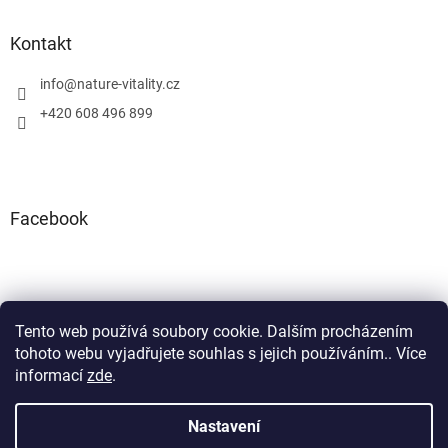
Kontakt
info
@
nature-vitality.cz
+420 608 496 899
Facebook
Tento web používá soubory cookie. Dalším procházením
Instagram
Facebook
tohoto webu vyjadřujete souhlas s jejich používáním.. Více
informací
zde
.
Nastavení
Vytvořil Shoptet