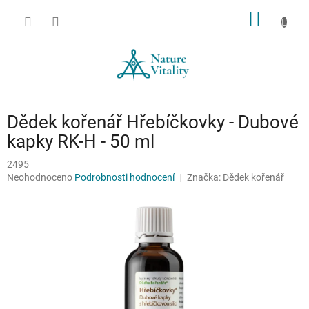
Přejít
NÁKUP
na
obsah
KOŠÍK
Dědek kořenář Hřebíčkovky - Dubové
kapky RK-H - 50 ml
2495
Průměrné
Neohodnoceno
Podrobnosti hodnocení
Značka:
Dědek kořenář
hodnocení
produktu
je
0,0
z
5
hvězdiček.