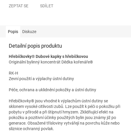
ZEPTAT SE
SDÍLET
Popis
Diskuze
Detailní popis produktu
Hřebíčkovky® Dubové kapky s hřebíčkovou
Originální bylinný koncentrát Dědka kořenáře®
RK-H
Zevní použití a výplachy ústní dutiny
Péče, ochrana a uklidnění pokožky a ústní dutiny
Hřebíčkovky® jsou vhodné k výplachům ústní dutiny se
sklonem vysoké citlivosti zubů. Lze použít k péči o pokožku při
pobytu v přírodě a při štípnutí hmyzem. Zklidňující efekt na
pokožku a pozitivní účinky použitých bylin jsou známy již po
generace. Obsažené třísloviny vytvářejí na povrchu kůže nebo
sliznice ochranný povlak.