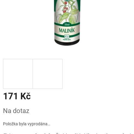
171 Kč
Měrná
Na dotaz
cena:
Položka byla vyprodána…