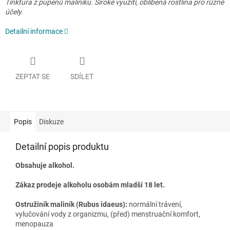
Tinktura z pupenů maliníku. Široké využití, oblíbená rostlina pro různé
účely.
Detailní informace
ZEPTAT SE
SDÍLET
Popis
Diskuze
Detailní popis produktu
Obsahuje alkohol.
Zákaz prodeje alkoholu osobám mladší 18 let.
Ostružiník maliník (Rubus idaeus):
normální trávení,
vylučování vody z organizmu, (před) menstruační komfort,
menopauza