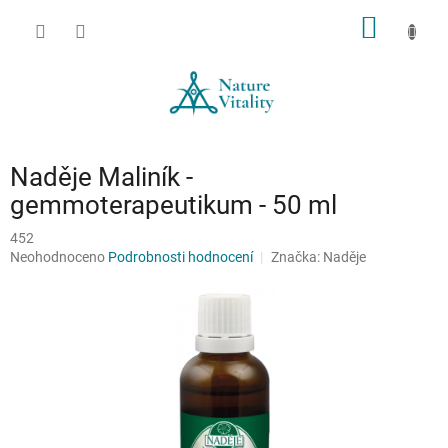
Přejít
NÁKUP
na
obsah
KOŠÍK
Naděje Maliník -
gemmoterapeutikum - 50 ml
452
Průměrné
Neohodnoceno
Podrobnosti hodnocení
Značka:
Naděje
hodnocení
produktu
je
0,0
z
5
hvězdiček.