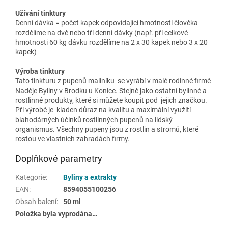
Užívání tinktury
Denní dávka = počet kapek odpovídající hmotnosti člověka
rozdělíme na dvě nebo tři denní dávky (např. při celkové
hmotnosti 60 kg dávku rozdělíme na 2 x 30 kapek nebo 3 x 20
kapek)
Výroba tinktury
Tato tinkturu z pupenů maliníku se vyrábí v malé rodinné firmě
Naděje Byliny v Brodku u Konice. Stejně jako ostatní bylinné a
rostlinné produkty, které si můžete koupit pod jejich značkou.
Při výrobě je kladen důraz na kvalitu a maximální využití
blahodárných účinků rostlinných pupenů na lidský
organismus. Všechny pupeny jsou z rostlin a stromů, které
rostou ve vlastních zahradách firmy.
Doplňkové parametry
Kategorie
:
Byliny a extrakty
EAN
:
8594055100256
Obsah balení
:
50 ml
Položka byla vyprodána…