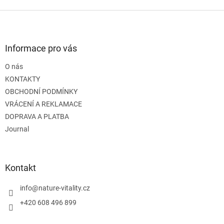
Z
á
p
a
Informace pro vás
t
O nás
í
KONTAKTY
OBCHODNÍ PODMÍNKY
VRÁCENÍ A REKLAMACE
DOPRAVA A PLATBA
Journal
Kontakt
info
@
nature-vitality.cz
+420 608 496 899