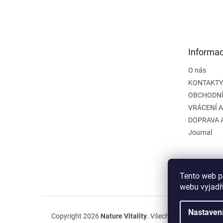
á
p
a
t
Informac
í
O nás
KONTAKTY
OBCHODNÍ
VRÁCENÍ 
DOPRAVA 
Journal
Tento web p
webu vyjadřu
Nastaven
Copyright 2026
Nature Vitality
. Všechna práva vyhraze