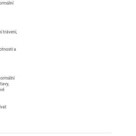
normální
á
 trávení,
otnosti a
 normální
tavy,
ové
ívat