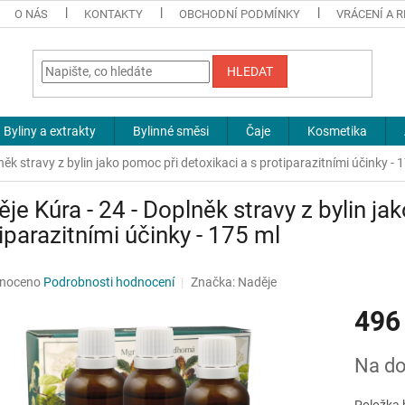
O NÁS
KONTAKTY
OBCHODNÍ PODMÍNKY
VRÁCENÍ A 
HLEDAT
Byliny a extrakty
Bylinné směsi
Čaje
Kosmetika
něk stravy z bylin jako pomoc při detoxikaci a s protiparazitními účinky - 
je Kúra - 24 - Doplněk stravy z bylin ja
iparazitními účinky - 175 ml
né
noceno
Podrobnosti hodnocení
Značka:
Naděje
ní
496
u
Měrná
Na do
cena:
ek.