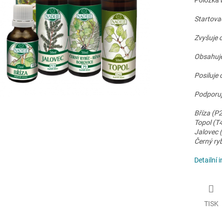
Položka 
Startova
Zvyšuje 
Obsahuje
Posiluje
Podporuje
Bříza (P2
Topol (T
Jalovec 
Černý ryb
Detailní 
TISK