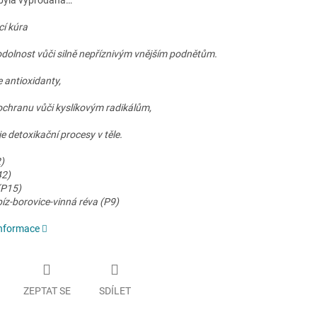
byla vyprodána…
cí kúra
odolnost vůči silně nepříznivým vnějším podnětům.
 antioxidanty,
 ochranu vůči kyslíkovým radikálům,
 detoxikační procesy v těle.
)
42)
(P15)
íz-borovice-vinná réva (P9)
informace
ZEPTAT SE
SDÍLET