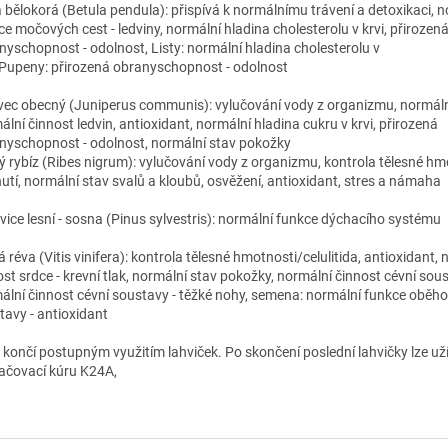
a bělokorá (Betula pendula): přispívá k normálnímu trávení a detoxikaci, 
ce močových cest - ledviny, normální hladina cholesterolu v krvi, přirozen
nyschopnost - odolnost, Listy: normální hladina cholesterolu v
, Pupeny: přirozená obranyschopnost - odolnost
vec obecný (Juniperus communis): vylučování vody z organizmu, normální
lní činnost ledvin, antioxidant, normální hladina cukru v krvi, přirozená
nyschopnost - odolnost, normální stav pokožky
ý rybíz (Ribes nigrum): vylučování vody z organizmu, kontrola tělesné hm
utí, normální stav svalů a kloubů, osvěžení, antioxidant, stres a námaha
vice lesní - sosna (Pinus sylvestris): normální funkce dýchacího systému
 réva (Vitis vinifera): kontrola tělesné hmotnosti/celulitida, antioxidant,
ost srdce - krevní tlak, normální stav pokožky, normální činnost cévní sous
ální činnost cévní soustavy - těžké nohy, semena: normální funkce oběh
tavy - antioxidant
 končí postupným využitím lahviček. Po skončení poslední lahvičky lze už
ačovací kúru K24A,