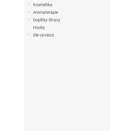
n
Kosmetika
e
Aromaterapie
l
Doplňky Stravy
Houby
Dle výrobců