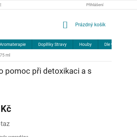
REKLAMACE
DOPRAVA A PLATBA
JOURNAL
Přihlášení
NÁKUPNÍ
Prázdný košík
KOŠÍK
Aromaterapie
Doplňky Stravy
Houby
Dle výrobců
175 ml
ko pomoc při detoxikaci a s
 Kč
taz