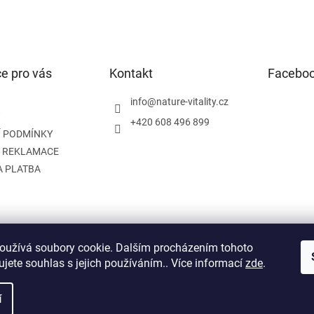
e pro vás
Kontakt
Facebo
info
@
nature-vitality.cz
+420 608 496 899
 PODMÍNKY
A REKLAMACE
A PLATBA
oužívá soubory cookie. Dalším procházením tohoto
Instagram
Facebook
jete souhlas s jejich používáním.. Více informací
zde
.
í
na.