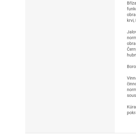
Bříz
funk
obra
krvi
Jalo
normá
obra
Čern
hubn
Boro
Vinná
činn
norm
sous
Kúra
pokr
Z