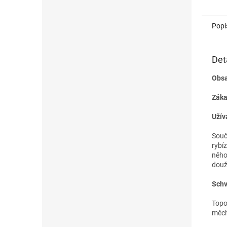
Popi
Det
Obsa
Záka
Užív
Souč
rybí
něho
douž
Schv
Topo
měch