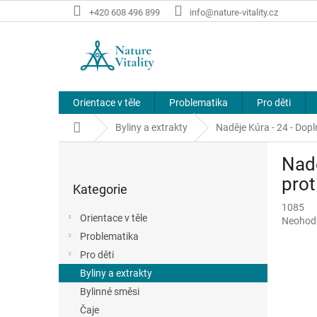
Přejít
+420 608 496 899
info@nature-vitality.cz
na
obsah
Orientace v těle
Problematika
Pro děti
Domů
Byliny a extrakty
Naděje Kúra - 24 - Dopl
P
Nadě
o
Přeskočit
s
prot
Kategorie
kategorie
t
1085
r
Orientace v těle
Průměr
Neohod
a
hodnoce
Problematika
n
produkt
Pro děti
n
je
í
Byliny a extrakty
0,0
p
z
Bylinné směsi
5
a
Čaje
hvězdič