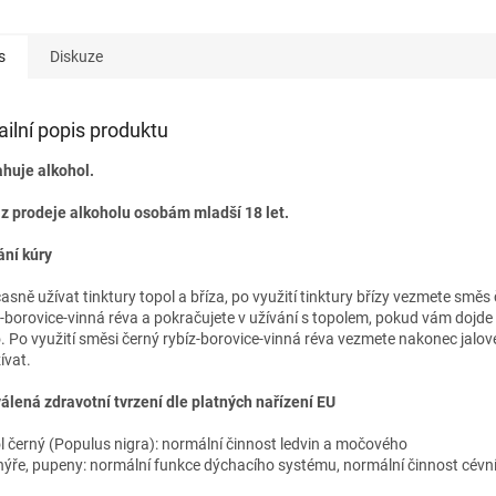
s
Diskuze
ailní popis produktu
huje alkohol.
z prodeje alkoholu osobám mladší 18 let.
ání kúry
asně užívat tinktury topol a bříza, po využití tinktury břízy vezmete směs
z-borovice-vinná réva a pokračujete v užívání s topolem, pokud vám dojde
. Po využití směsi černý rybíz-borovice-vinná réva vezmete nakonec jalov
ívat.
álená zdravotní tvrzení dle platných nařízení EU
l černý (Populus nigra): normální činnost ledvin a močového
ýře, pupeny: normální funkce dýchacího systému, normální činnost cévn