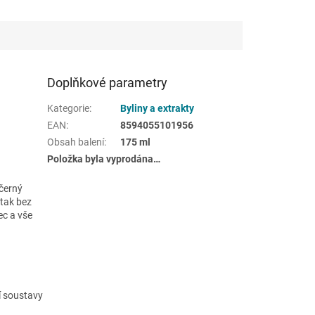
Doplňkové parametry
Kategorie
:
Byliny a extrakty
EAN
:
8594055101956
Obsah balení
:
175 ml
Položka byla vyprodána…
 černý
 tak bez
ec a vše
í soustavy