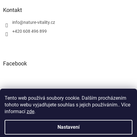
Kontakt
info
@
nature-vitality.cz
+420 608 496 899
Facebook
Tento web používá soubory cookie. Dalším procházením
Instagram
Facebook
tohoto webu vyjadřujete souhlas s jejich používáním.. Více
informací
zde
.
Nastavení
Vytvořil Shoptet