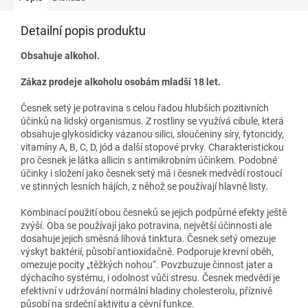
Detailní popis produktu
Obsahuje alkohol.
Zákaz prodeje alkoholu osobám mladší 18 let.
Česnek setý je potravina s celou řadou hlubších pozitivních
účinků na lidský organismus. Z rostliny se využívá cibule, která
obsahuje glykosidicky vázanou silici, sloučeniny síry, fytoncidy,
vitamíny A, B, C, D, jód a další stopové prvky. Charakteristickou
pro česnek je látka allicin s antimikrobním účinkem. Podobné
účinky i složení jako česnek setý má i česnek medvědí rostoucí
ve stinných lesních hájích, z něhož se používají hlavně listy.
Kombinací použití obou česneků se jejich podpůrné efekty ještě
zvýší. Oba se používají jako potravina, největší účinnosti ale
dosahuje jejich směsná lihová tinktura. Česnek setý omezuje
výskyt baktérií, působí antioxidačně. Podporuje krevní oběh,
omezuje pocity „těžkých nohou“. Povzbuzuje činnost jater a
dýchacího systému, i odolnost vůči stresu. Česnek medvědí je
efektivní v udržování normální hladiny cholesterolu, příznivě
působí na srdeční aktivitu a cévní funkce.