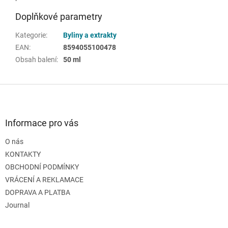
Doplňkové parametry
Kategorie
:
Byliny a extrakty
EAN
:
8594055100478
Obsah balení
:
50 ml
Z
á
p
a
Informace pro vás
t
O nás
í
KONTAKTY
OBCHODNÍ PODMÍNKY
VRÁCENÍ A REKLAMACE
DOPRAVA A PLATBA
Journal