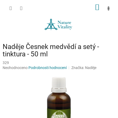
Přejít
NÁKUP
na
obsah
KOŠÍK
Naděje Česnek medvědí a setý -
tinktura - 50 ml
329
Průměrné
Neohodnoceno
Podrobnosti hodnocení
Značka:
Naděje
hodnocení
produktu
je
0,0
z
5
hvězdiček.