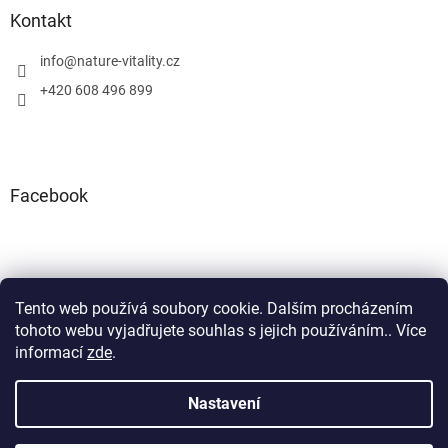
Kontakt
info
@
nature-vitality.cz
+420 608 496 899
Facebook
Tento web používá soubory cookie. Dalším procházením
Instagram
Facebook
tohoto webu vyjadřujete souhlas s jejich používáním.. Více
informací
zde
.
Nastavení
Vytvořil Shoptet