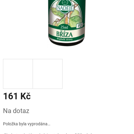
161 Kč
Měrná
Na dotaz
cena:
Položka byla vyprodána…