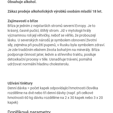
Obsahuje alkohol.
Zákaz prodeje alkoholických výrobků osobám mladší 18 let.
Zajímavosti o bříze
Bříza je jedním z nejstarších stromů severní Evropy. Je to
krásný, časně pučící, štíhlý strom. Již v mytologii hrály
významnou roli její větvičky, neboť se věřilo, že probouzejí
lásku. U severských národů je symbolem obnovení životní
síly, zejména při použití pupenů, v Rusku byla symbolem zdraví.
Je zde tradičním elixírem života bohatým na minerály. Bříza
podporuje činnost jater, ledvin a střevního traktu, posiluje
detoxikační procesy v těle. Usnadňuje trávení, pomáhá
udržovat normální hladinu cholesterolu.
Užívání tinktury
Denní dávka = počet kapek odpovídající hmotnosti člověka
rozdělíme na dvě nebo tři denní dávky (např. při celkové
hmotnosti 60 kg dávku rozdělíme na 2 x 30 kapek nebo 3 x 20
kapek)
Doplňkové parametry