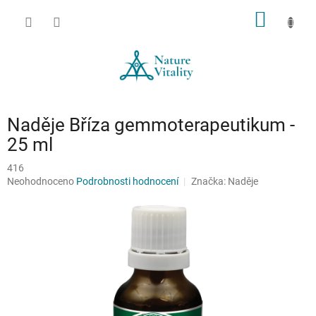
Přejít
NÁKUP
na
obsah
KOŠÍK
Naděje Bříza gemmoterapeutikum -
25 ml
416
Průměrné
Neohodnoceno
Podrobnosti hodnocení
Značka:
Naděje
hodnocení
produktu
je
0,0
z
5
hvězdiček.