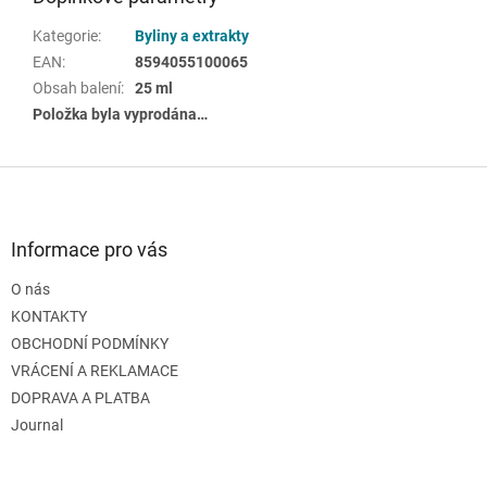
Kategorie
:
Byliny a extrakty
EAN
:
8594055100065
Obsah balení
:
25 ml
Položka byla vyprodána…
Z
á
p
a
Informace pro vás
t
O nás
í
KONTAKTY
OBCHODNÍ PODMÍNKY
VRÁCENÍ A REKLAMACE
DOPRAVA A PLATBA
Journal