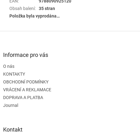
EAN
:
9788090925120
Obsah balení
:
35 stran
Položka byla vyprodána…
Z
á
p
a
Informace pro vás
t
O nás
í
KONTAKTY
OBCHODNÍ PODMÍNKY
VRÁCENÍ A REKLAMACE
DOPRAVA A PLATBA
Journal
Kontakt