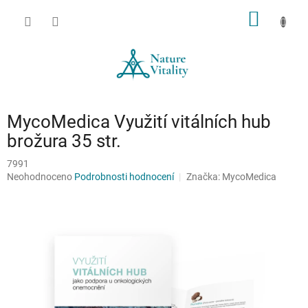
Přejít
NÁKUP
na
obsah
KOŠÍK
MycoMedica Využití vitálních hub
brožura 35 str.
7991
Průměrné
Neohodnoceno
Podrobnosti hodnocení
Značka:
MycoMedica
hodnocení
produktu
je
0,0
z
5
hvězdiček.