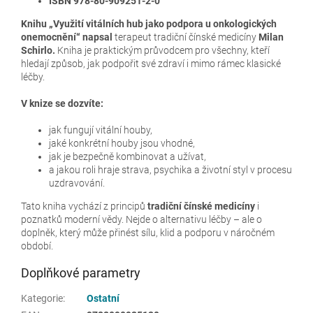
ISBN 978-80-909251-2-0
Knihu „Využití vitálních hub jako podpora u onkologických
onemocnění“ napsal
terapeut tradiční čínské medicíny
Milan
Schirlo.
Kniha je praktickým průvodcem pro všechny, kteří
hledají způsob, jak podpořit své zdraví i mimo rámec klasické
léčby.
V knize se dozvíte:
jak fungují vitální houby,
jaké konkrétní houby jsou vhodné,
jak je bezpečně kombinovat a užívat,
a jakou roli hraje strava, psychika a životní styl v procesu
uzdravování.
Tato kniha vychází z principů
tradiční čínské medicíny
i
poznatků moderní vědy. Nejde o alternativu léčby – ale o
doplněk, který může přinést sílu, klid a podporu v náročném
období.
Doplňkové parametry
Kategorie
:
Ostatní