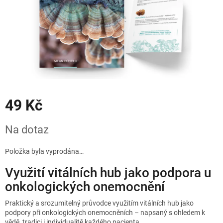
49 Kč
Měrná
Na dotaz
cena:
Položka byla vyprodána…
Využití vitálních hub jako podpora u
onkologických onemocnění
Praktický a srozumitelný průvodce využitím vitálních hub jako
podpory při onkologických onemocněních – napsaný s ohledem k
vědě, tradici i individualitě každého pacienta.