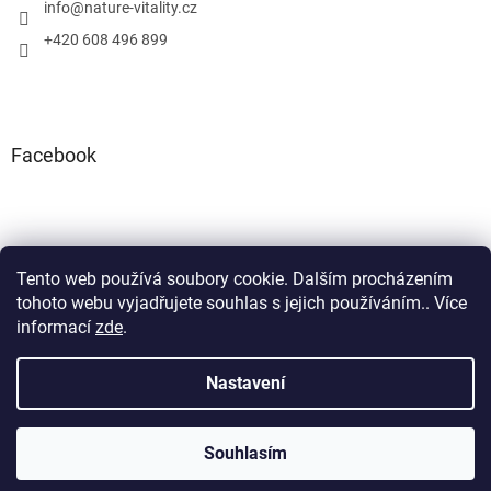
info
@
nature-vitality.cz
+420 608 496 899
Facebook
Tento web používá soubory cookie. Dalším procházením
Instagram
Facebook
tohoto webu vyjadřujete souhlas s jejich používáním.. Více
informací
zde
.
Nastavení
Vytvořil Shoptet
Souhlasím
Copyright 2026
Nature Vitality
. Všechna práva vyhrazena.