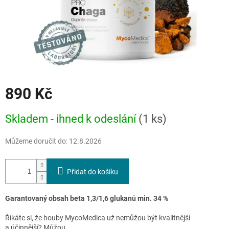
890 Kč
Měrná
Skladem - ihned k odeslání
(1 ks)
cena:
Můžeme doručit do:
12.8.2026
Přidat do košíku
Garantovaný obsah beta 1,3/1,6 glukanů min. 34 %
Říkáte si, že houby MycoMedica už nemůžou být kvalitnější
a účinnější? Můžou.