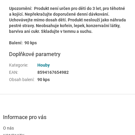
Upozornění:
Produkt není určen pro děti do 3 let, pro těhotné
a kojící. Nepřekračujte doporučené denní dávkování.
Uchovávejte mimo dosah dětí. Produkt neslouží jako náhrada
pestré stravy. Neobsahuje kofein, lepek, konzervační látky,
barviva ani cukr. Skladujte v temnu a suchu.
Balení: 90 kps
Doplňkové parametry
Kategorie
:
Houby
EAN
:
8594167654982
Obsah balení
:
90 kps
Z
á
p
a
Informace pro vás
t
O nás
í