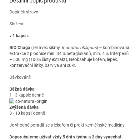
Detailní popis produktu
Doplněk stravy
Složení:
v 1 kapsli:
BIO Chaga
(rezavec šikmý,
Inonotus obliquus
) – kombinovaná
extrakce z plodnice min. 34 % betaglukanů, min. 4 % triterpenů
– 500 mg (100% čistý extrakt),
Neobsahuje kofein, lepek,
konzervační látky, barviva ani cukr.
Dávkování:
Běžná dávka
1 - 3 kapsle denně
Zvýšená dávka
3 - 10 kapslí denně
Je vhodné poradit se s lékařem či praktikem čínské medicíny.
Doporučujeme užívat vždy 5 dní v týdnu a 2 dny vynechat.