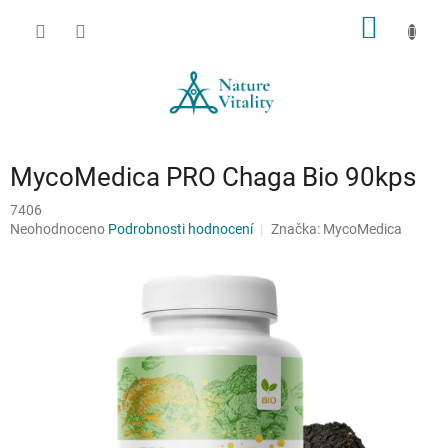
Přejít
NÁKUP
na
obsah
KOŠÍK
MycoMedica PRO Chaga Bio 90kps
7406
Průměrné
Neohodnoceno
Podrobnosti hodnocení
Značka:
MycoMedica
hodnocení
produktu
je
0,0
z
5
hvězdiček.