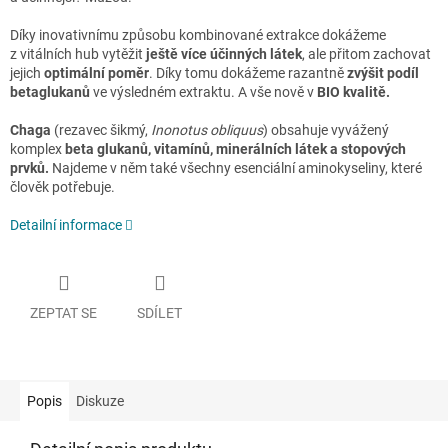
Díky inovativnímu způsobu kombinované extrakce dokážeme
z vitálních hub vytěžit
ještě více účinných látek
, ale přitom zachovat
jejich
optimální poměr
. Díky tomu dokážeme razantně
zvýšit podíl
betaglukanů
ve výsledném extraktu. A vše nově v
BIO kvalitě.
Chaga
(rezavec šikmý,
Inonotus obliquus
) obsahuje vyvážený
komplex
beta glukanů, vitamínů, minerálních látek a stopových
prvků.
Najdeme v něm také všechny esenciální aminokyseliny, které
člověk potřebuje.
Detailní informace
ZEPTAT SE
SDÍLET
Popis
Diskuze