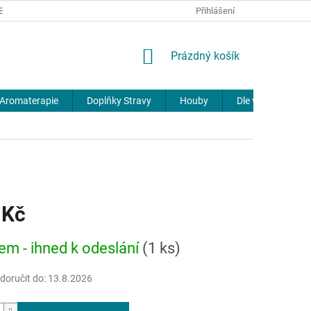
REKLAMACE
DOPRAVA A PLATBA
JOURNAL
Přihlášení
NÁKUPNÍ
Prázdný košík
KOŠÍK
Aromaterapie
Doplňky Stravy
Houby
Dle výrobců
 Kč
em - ihned k odeslání
(1 ks)
oručit do:
13.8.2026