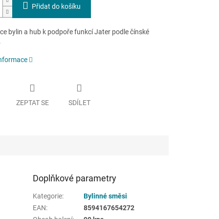
Přidat do košíku
e bylin a hub k podpoře funkcí Jater podle čínské
.
informace
ZEPTAT SE
SDÍLET
Doplňkové parametry
Kategorie
:
Bylinné směsi
EAN
:
8594167654272