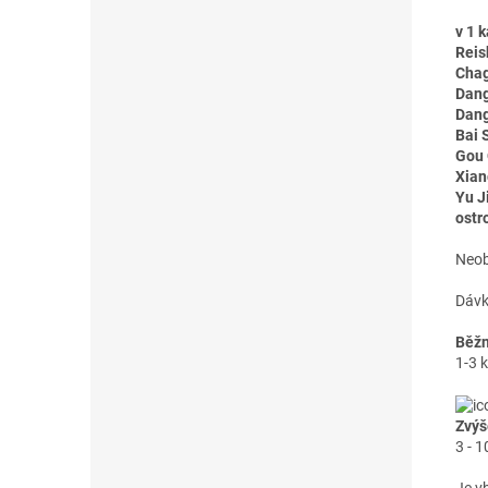
v 1 k
Reis
Cha
Dang
Dan
Bai 
Gou 
Xian
Yu J
ostr
Neob
Dávk
Běžn
1-3 
Zvýš
3 - 1
Je v