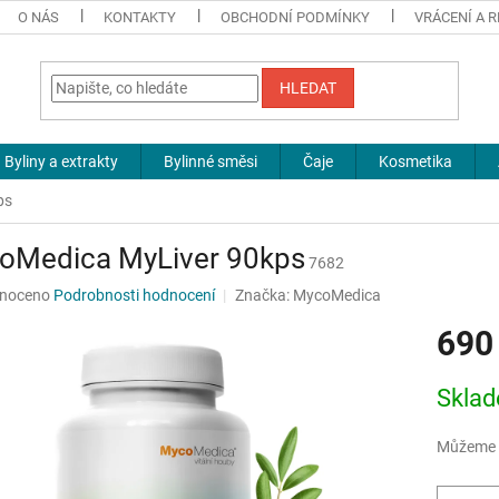
O NÁS
KONTAKTY
OBCHODNÍ PODMÍNKY
VRÁCENÍ A 
HLEDAT
Byliny a extrakty
Bylinné směsi
Čaje
Kosmetika
ps
oMedica MyLiver 90kps
7682
né
noceno
Podrobnosti hodnocení
Značka:
MycoMedica
ní
690
u
Měrná
Sklad
cena:
ek.
Můžeme d