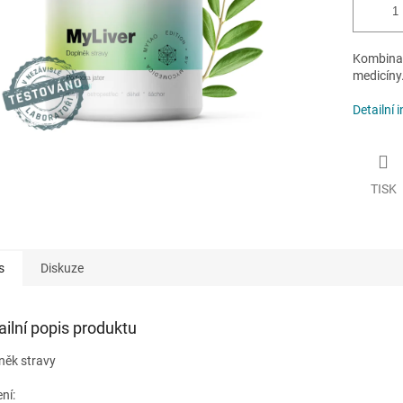
Kombinac
medicíny
Detailní 
TISK
s
Diskuze
ailní popis produktu
něk stravy
ení: