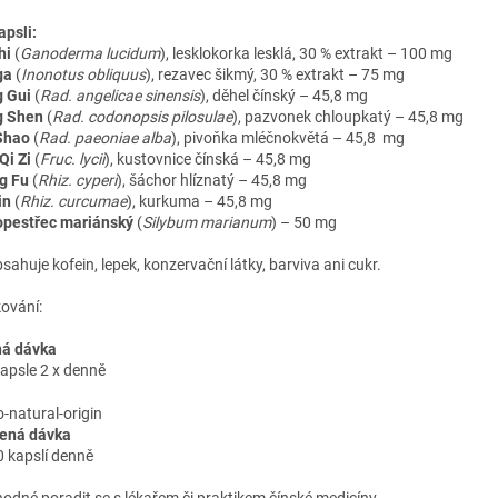
apsli:
hi
(
Ganoderma lucidum
), lesklokorka lesklá, 30 % extrakt – 100 mg
ga
(
Inonotus obliquus
), rezavec šikmý, 30 % extrakt – 75 mg
 Gui
(
Rad. angelicae sinensis
), děhel čínský – 45,8 mg
g Shen
(
Rad. codonopsis pilosulae
), pazvonek chloupkatý – 45,8 mg
Shao
(
Rad. paeoniae alba
), pivoňka mléčnokvětá – 45,8 mg
Qi Zi
(
Fruc. lycii
), kustovnice čínská – 45,8 mg
g Fu
(
Rhiz. cyperi
), šáchor hlíznatý – 45,8 mg
in
(
Rhiz. curcumae
), kurkuma – 45,8 mg
opestřec mariánský
(
Silybum marianum
) – 50 mg
sahuje kofein, lepek, konzervační látky, barviva ani cukr.
ování:
á dávka
kapsle 2 x denně
ená dávka
0 kapslí denně
hodné poradit se s lékařem či praktikem čínské medicíny.