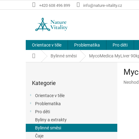
Přejít
+420 608 496 899
info@nature-vitality.cz
na
obsah
Orientace v těle
Problematika
Pro děti
Domů
Bylinné směsi
MycoMedica MyLiver 90k
P
Myc
o
Přeskočit
s
Průměr
Kategorie
Neohod
kategorie
t
hodnoce
r
produkt
Orientace v těle
a
je
Problematika
n
0,0
z
Pro děti
n
5
í
Byliny a extrakty
hvězdič
p
Bylinné směsi
a
Čaje