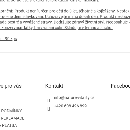
ornění:
Produkt není určen pro děti do 3 let, těhotné a kojící ženy. Nepřek
ručené denní dávkování. Uchovávejte mimo dosah dětí. Produkt neslouží
ada pestré a vyvážené stravy. Dodržujte zdravý životní styl. Neobsahuje k
k konzervační látky, barviva ani cukr. Skladujte v temnu a suchu.
ní: 90 kps
e pro vás
Kontakt
Facebo
info
@
nature-vitality.cz
+420 608 496 899
 PODMÍNKY
A REKLAMACE
A PLATBA