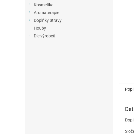
n
Kosmetika
e
Aromaterapie
l
Doplňky Stravy
Houby
Dle výrobců
Popi
Det
Dopl
Slož