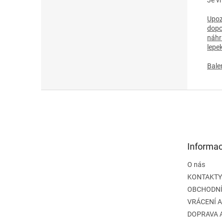
Upoz
dopo
náhr
lepe
Bale
Z
á
p
a
t
Informac
í
O nás
KONTAKTY
OBCHODNÍ
VRÁCENÍ 
DOPRAVA 