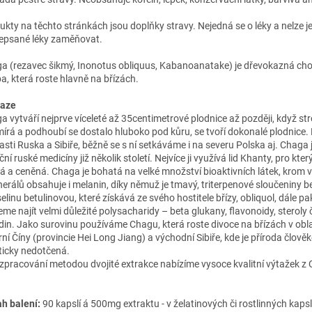
ukty na těchto stránkách jsou doplňky stravy. Nejedná se o léky a nelze j
epsané léky zaměňovat.
a (rezavec šikmý, Inonotus obliquus, Kabanoanatake) je dřevokazná cho
a, která roste hlavně na břízách.
haze
a vytváří nejprve víceleté až 35centimetrové plodnice až později, když st
írá a podhoubí se dostalo hluboko pod kůru, se tvoří dokonalé plodnice.
lasti Ruska a Sibiře, běžně se s ní setkáváme i na severu Polska aj. Chaga 
ční ruské medicíny již několik století. Nejvíce ji využívá lid Khanty, pro který
á a ceněná. Chaga je bohatá na velké množství bioaktivních látek, krom 
nerálů obsahuje i melanin, díky němuž je tmavý, triterpenové sloučeniny be
elinu betulinovou, které získává ze svého hostitele břízy, obliquol, dále p
me najít velmi důležité polysacharidy – beta glukany, flavonoidy, steroly č
idin. Jako surovinu používáme Chagu, která roste divoce na břízách v obl
rní Číny (provincie Hei Long Jiang) a východní Sibiře, kde je příroda člově
ticky nedotčená.
 zpracování metodou dvojité extrakce nabízíme vysoce kvalitní výtažek z
h balení:
90 kapslí á 500mg extraktu - v želatinových či rostlinných kapsl