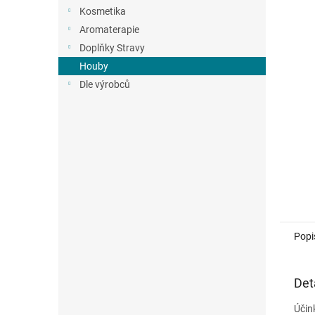
n
Kosmetika
e
Aromaterapie
l
Doplňky Stravy
Houby
Dle výrobců
Popi
Det
Účin