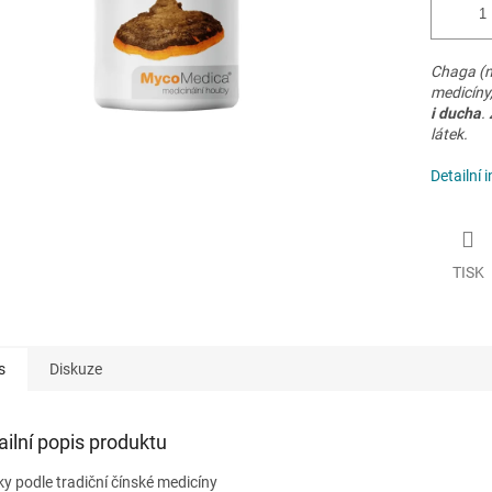
Chaga (ne
medicíny,
i ducha
.
látek.
Detailní 
TISK
s
Diskuze
ailní popis produktu
ky podle tradiční čínské medicíny