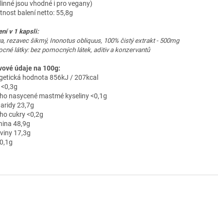
tlinné jsou vhodné i pro vegany)
nost balení netto: 55,8g
ní v 1 kapsli:
, rezavec šikmý, Inonotus obliquus, 100% čistý extrakt - 500mg
cné látky: bez pomocných látek, aditiv a konzervantů
vové údaje na 100g:
getická hodnota 856kJ / 207kcal
 <0,3g
ho nasycené mastmé kyseliny <0,1g
aridy 23,7g
ho cukry <0,2g
nina 48,9g
oviny 17,3g
<0,1g