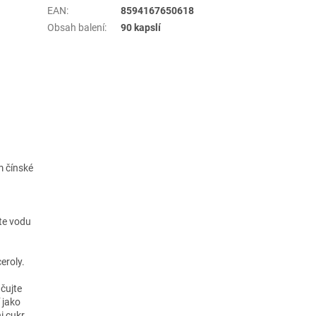
EAN
:
8594167650618
Obsah balení
:
90 kapslí
m čínské
jte vodu
eroly.
ačujte
 jako
i cukr.