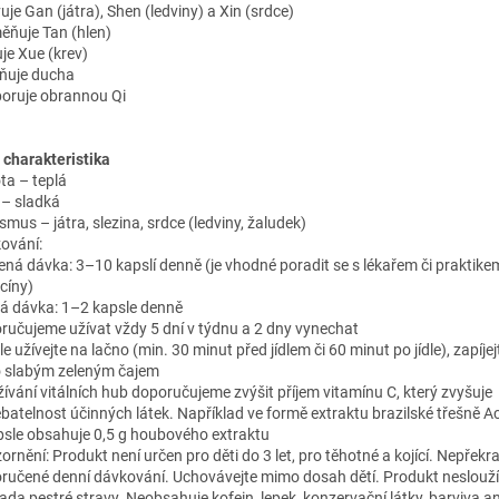
uje Gan (játra), Shen (ledviny) a Xin (srdce)
ěňuje Tan (hlen)
uje Xue (krev)
dňuje ducha
oruje obrannou Qi
charakteristika
ta – teplá
 – sladká
smus – játra, slezina, srdce (ledviny, žaludek)
ování:
ená dávka: 3–10 kapslí denně (je vhodné poradit se s lékařem či praktike
cíny)
á dávka: 1–2 kapsle denně
ručujeme užívat vždy 5 dní v týdnu a 2 dny vynechat
e užívejte na lačno (min. 30 minut před jídlem či 60 minut po jídle), zapíje
 slabým zeleným čajem
užívání vitálních hub doporučujeme zvýšit příjem vitamínu C, který zvyšuje
ebatelnost účinných látek. Například ve formě extraktu brazilské třešně Ac
psle obsahuje 0,5 g houbového extraktu
rnění: Produkt není určen pro děti do 3 let, pro těhotné a kojící. Nepřekr
ručené denní dávkování. Uchovávejte mimo dosah dětí. Produkt neslouží
ada pestré stravy. Neobsahuje kofein, lepek, konzervační látky, barviva an