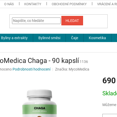
O NÁS
KONTAKTY
OBCHODNÍ PODMÍNKY
VRÁCENÍ A 
HLEDAT
Byliny a extrakty
Bylinné směsi
Čaje
Kosmetika
oMedica Chaga - 90 kapslí
1136
né
noceno
Podrobnosti hodnocení
Značka:
MycoMedica
ní
690
u
Měrná
Sklad
cena:
ek.
Můžeme d