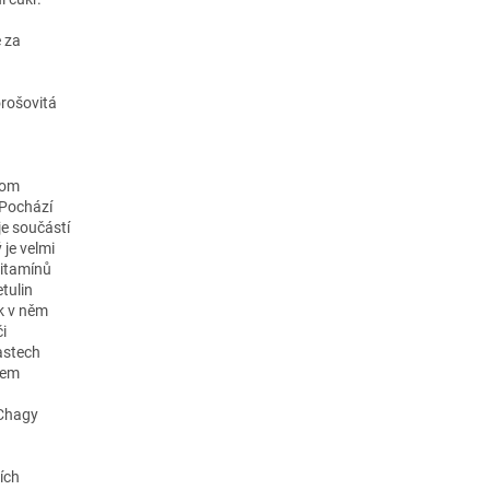
e za
rošovitá
rom
 Pochází
je součástí
 je velmi
vitamínů
tulin
ak v něm
i
astech
kem
 Chagy
ích