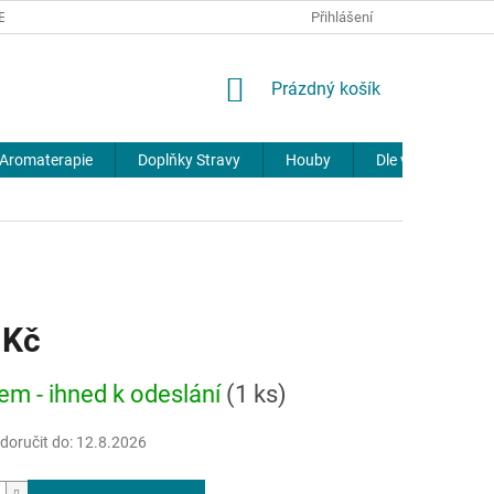
REKLAMACE
DOPRAVA A PLATBA
JOURNAL
Přihlášení
NÁKUPNÍ
Prázdný košík
KOŠÍK
Aromaterapie
Doplňky Stravy
Houby
Dle výrobců
 Kč
em - ihned k odeslání
(1 ks)
oručit do:
12.8.2026