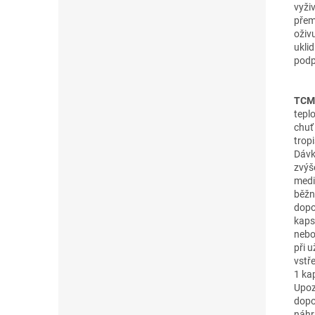
vyživ
přem
oživ
ukli
podp
TCM 
teplo
chuť
tropi
Dávk
zvýš
medi
běžn
dopo
kapsl
nebo
při 
vstř
1 ka
Upozo
dopo
náhr