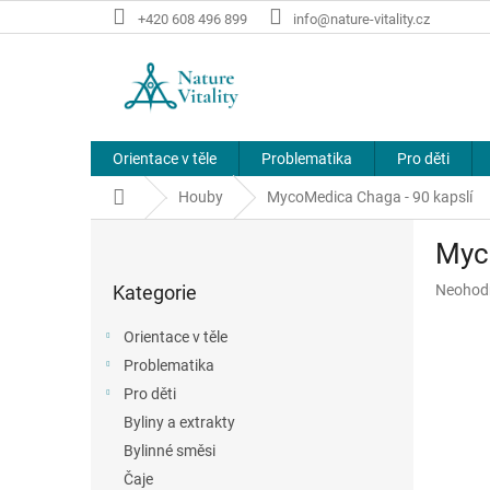
Přejít
+420 608 496 899
info@nature-vitality.cz
na
obsah
Orientace v těle
Problematika
Pro děti
Domů
Houby
MycoMedica Chaga - 90 kapslí
P
Myc
o
Přeskočit
s
Průměr
Kategorie
Neohod
kategorie
t
hodnoce
r
produkt
Orientace v těle
a
je
Problematika
n
0,0
z
Pro děti
n
5
í
Byliny a extrakty
hvězdič
p
Bylinné směsi
a
Čaje