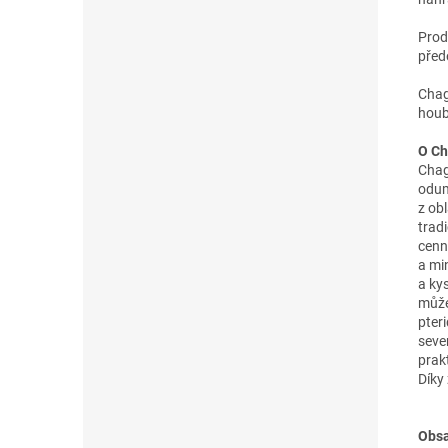
Prod
před
Chag
houb
O C
Chag
odum
z ob
tradi
cenn
a mi
a kys
může
pter
seve
prak
Díky
Obsa