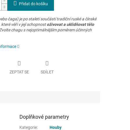
Přidat do košíku
bo čaga) je po staletí součástí tradiční ruské a čínské
 které věří v její schopnost
oživovat a uklidňovat tělo
 Zvolte chagu s nejoptimálnějším poměrem účinných
informace
ZEPTAT SE
SDÍLET
Doplňkové parametry
Kategorie
:
Houby