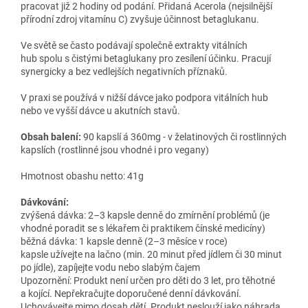
pracovat již 2 hodiny od podání. Přidaná Acerola (nejsilnější
přírodní zdroj vitamínu C) zvyšuje účinnost betaglukanu.
Ve světě se často podávají společně extrakty vitálních
hub spolu s čistými betaglukany pro zesílení účinku. Pracují
synergicky a bez vedlejších negativních příznaků.
V praxi se používá v nižší dávce jako podpora vitálních hub
nebo ve vyšší dávce u akutních stavů.
Obsah balení:
90 kapslí á 360mg - v želatinových či rostlinných
kapslích (rostlinné jsou vhodné i pro vegany)
Hmotnost obashu netto: 41g
Dávkování:
zvýšená dávka: 2–3 kapsle denně do zmírnění problémů (je
vhodné poradit se s lékařem či praktikem čínské medicíny)
běžná dávka: 1 kapsle denně (2–3 měsíce v roce)
kapsle užívejte na lačno (min. 20 minut před jídlem či 30 minut
po jídle), zapíjejte vodu nebo slabým čajem
Upozornění: Produkt není určen pro děti do 3 let, pro těhotné
a kojící. Nepřekračujte doporučené denní dávkování.
Uchovávejte mimo dosah dětí. Produkt neslouží jako náhrada