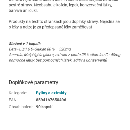
pestré stravy. Neobsahuje kofein, lepek, konzervační látky,
barviva ani cukr.
Produkty na těchto stránkách jsou doplňky stravy. Nejedná se
o léky a nelze je za předepsané léky zaměňovat
Složení v 1 kapsli:
Beta -1,3/1,6 D-Glukan 80 % – 320mg
Acerola, Malphighia glabra, extrakt z plodu 25 % vitamínu C - 40mg
pomocné látky: bez pomocných látek, aditiv a konzervantů
Doplňkové parametry
Kategorie
:
Byliny a extrakty
EAN
:
8594167650496
Obsah balení
:
90 kapslí
Z
á