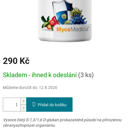
290 Kč
Měrná
Skladem - ihned k odeslání
(3 ks)
cena:
Můžeme doručit do:
12.8.2026
Přidat do košíku
Vysoce čistý ß-1,3/1,6 D-glukan prokazatelně působí na přirozenou
obranyschopnost organismu.