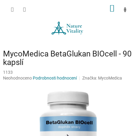
Přejít
NÁKUP
na
obsah
KOŠÍK
MycoMedica BetaGlukan BIOcell - 90
kapslí
1133
Průměrné
Neohodnoceno
Podrobnosti hodnocení
Značka:
MycoMedica
hodnocení
produktu
je
0,0
z
5
hvězdiček.