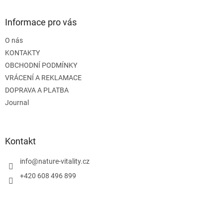
p
a
Informace pro vás
t
O nás
í
KONTAKTY
OBCHODNÍ PODMÍNKY
VRÁCENÍ A REKLAMACE
DOPRAVA A PLATBA
Journal
Kontakt
info
@
nature-vitality.cz
+420 608 496 899