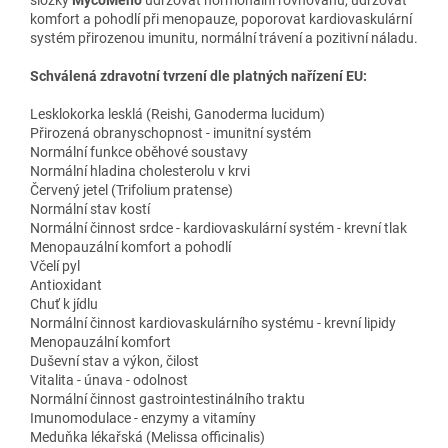
komfort a pohodlí při menopauze, poporovat kardiovaskulární
systém přirozenou imunitu, normální trávení a pozitivní náladu.
Schválená zdravotní tvrzení dle platných nařízení EU:
Lesklokorka lesklá (Reishi, Ganoderma lucidum)
Přirozená obranyschopnost - imunitní systém
Normální funkce oběhové soustavy
Normální hladina cholesterolu v krvi
Červený jetel (Trifolium pratense)
Normální stav kostí
Normální činnost srdce - kardiovaskulární systém - krevní tlak
Menopauzální komfort a pohodlí
Včelí pyl
Antioxidant
Chuť k jídlu
Normální činnost kardiovaskulárního systému - krevní lipidy
Menopauzální komfort
Duševní stav a výkon, čilost
Vitalita - únava - odolnost
Normální činnost gastrointestinálního traktu
Imunomodulace - enzymy a vitamíny
Meduňka lékařská (Melissa officinalis)