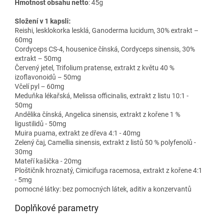
Hmotnost obsahu netto
: 45g
Složení v 1 kapsli:
Reishi, lesklokorka lesklá, Ganoderma lucidum, 30% extrakt –
60mg
Cordyceps CS-4, housenice čínská, Cordyceps sinensis, 30%
extrakt – 50mg
Červený jetel, Trifolium pratense, extrakt z květu 40 %
izoflavonoidů – 50mg
Včelí pyl – 60mg
Meduňka lékařská, Melissa officinalis, extrakt z listu 10:1 -
50mg
Andělika čínská, Angelica sinensis, extrakt z kořene 1 %
ligustilidů - 50mg
Muira puama, extrakt ze dřeva 4:1 - 40mg
Zelený čaj, Camellia sinensis, extrakt z listů 50 % polyfenolů -
30mg
Mateří kašička - 20mg
Ploštičník hroznatý, Cimicifuga racemosa, extrakt z kořene 4:1
- 5mg
pomocné látky: bez pomocných látek, aditiv a konzervantů
Doplňkové parametry