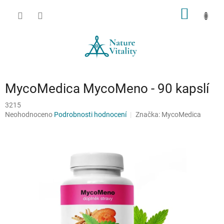
Přejít
NÁKUP
na
obsah
KOŠÍK
MycoMedica MycoMeno - 90 kapslí
3215
Průměrné
Neohodnoceno
Podrobnosti hodnocení
Značka:
MycoMedica
hodnocení
produktu
je
0,0
z
5
hvězdiček.