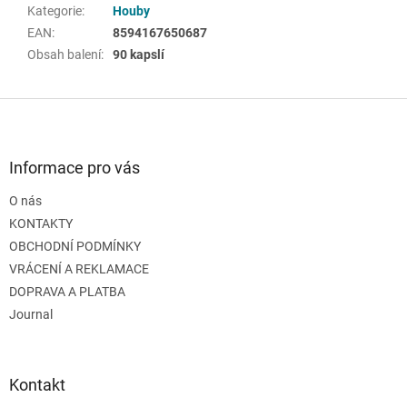
Kategorie
:
Houby
EAN
:
8594167650687
Obsah balení
:
90 kapslí
Z
á
p
a
Informace pro vás
t
O nás
í
KONTAKTY
OBCHODNÍ PODMÍNKY
VRÁCENÍ A REKLAMACE
DOPRAVA A PLATBA
Journal
Kontakt