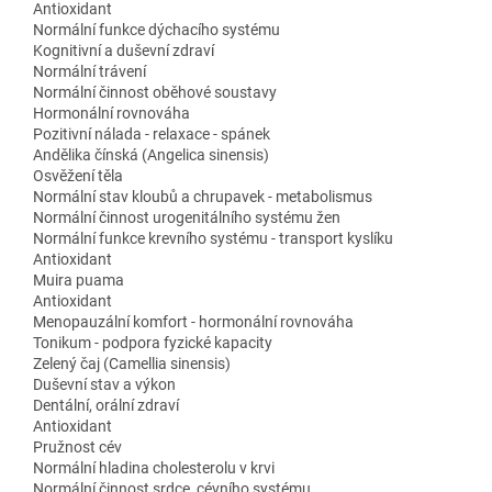
Antioxidant
Normální funkce dýchacího systému
Kognitivní a duševní zdraví
Normální trávení
Normální činnost oběhové soustavy
Hormonální rovnováha
Pozitivní nálada - relaxace - spánek
Andělika čínská (Angelica sinensis)
Osvěžení těla
Normální stav kloubů a chrupavek - metabolismus
Normální činnost urogenitálního systému žen
Normální funkce krevního systému - transport kyslíku
Antioxidant
Muira puama
Antioxidant
Menopauzální komfort - hormonální rovnováha
Tonikum - podpora fyzické kapacity
Zelený čaj (Camellia sinensis)
Duševní stav a výkon
Dentální, orální zdraví
Antioxidant
Pružnost cév
Normální hladina cholesterolu v krvi
Normální činnost srdce, cévního systému