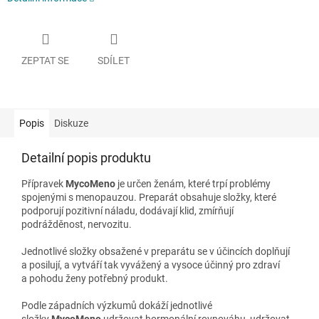
ZEPTAT SE
SDÍLET
Popis
Diskuze
Detailní popis produktu
Přípravek
MycoMeno
je určen ženám, které trpí problémy
spojenými s menopauzou. Preparát obsahuje složky, které
podporují pozitivní náladu, dodávají klid, zmírňují
podrážděnost, nervozitu.
Jednotlivé složky obsažené v preparátu se v účincích doplňují
a posilují, a vytváří tak vyvážený a vysoce účinný pro zdraví
a pohodu ženy potřebný produkt.
Podle západních výzkumů dokáží jednotlivé
složky
MycoMeno
udržovat hormonální rovnováhu, udržovat