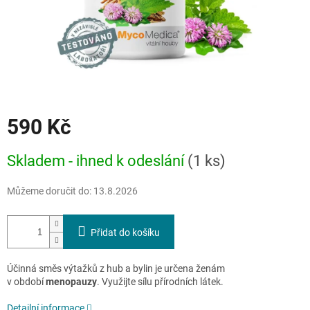
590 Kč
Měrná
Skladem - ihned k odeslání
(1 ks)
cena:
Můžeme doručit do:
13.8.2026
Přidat do košíku
Účinná směs výtažků z hub a bylin je určena ženám
v období
menopauzy
. Využijte sílu přírodních látek.
Detailní informace