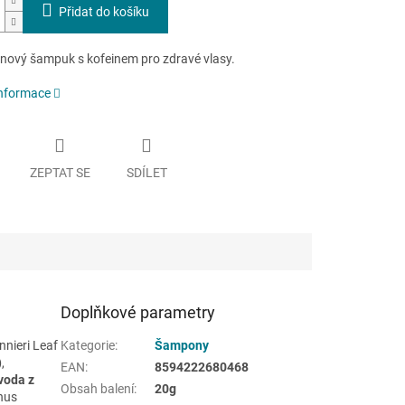
Přidat do košíku
ový šampuk s kofeinem pro zdravé vlasy.
informace
ZEPTAT SE
SDÍLET
Doplňkové parametry
nnieri Leaf
Kategorie
:
Šampony
)
,
EAN
:
8594222680468
voda z
Obsah balení
:
20g
nus