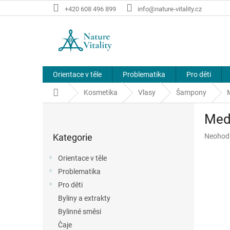
Přejít
+420 608 496 899
info@nature-vitality.cz
na
obsah
Orientace v těle
Problematika
Pro děti
Domů
Kosmetika
Vlasy
Šampony
P
Med
o
Přeskočit
s
Průměr
Kategorie
Neohod
kategorie
t
hodnoce
r
produkt
Orientace v těle
a
je
Problematika
n
0,0
z
Pro děti
n
5
í
Byliny a extrakty
hvězdič
p
Bylinné směsi
a
Čaje