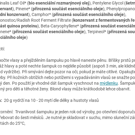
inalis Leaf Oil* (
bio esenciální rozmarýnový olej
), Pentylene Glycol (
šetrn
ervant
), Pinene* (
přirozená součást esenciálního oleje
), Phenylpropanol
odní konzervant
), Camphor* (
přirozená součást esenciálního oleje
),
onostoc/Radish Root Ferment Filtrate (
konzervant z fermentovaných ře
ást quinoa proteinu
), Beta-Caryophyllene* (
přirozená součást esenciáln
nene* (
přirozená součást esenciálního oleje
), Terpineol* (
přirozená sou
ciálního oleje
)
ití:
čte vlasy a přejížděním šampuku po hlavě naneste pěnu. Bříšky prstů p
ž hlavy a poté nechte šampuk co nejdéle působit (aspoň 3 min, ale klidně
 vydržíte). Při smývání dejte pozor na oči, pokud je máte citlivé. Opakujt
eby. Při kožních obtížích nebo potížemi s vypadáváním vlasů se snažte p
ý den. Po použití je vhodné dát šampuk vyschnout na
mýdlenku
. Šampuk
ný pro děti a těhotné ženy. Blond vlasy může krátkodobě lehce obarvit.
a:
20 g vydrží na 10 - 20 mytí dle délky a hustoty vlasů
ornění: Trvanlivost šampuku je jeden rok od výroby, po otevření doporu
řebovat do šesti měsíců. Je nutné je skladovat v suchu, mimo sluneční zář
otách do 25°C,