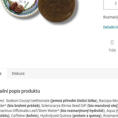
Rozmarýn
Detailní 
TISK
s
Diskuze
ailní popis produktu
ení:
Sodium Cocoyl Isethionate
(jemná přírodní čistící látka
), Bacopa Mo
der*
(bio brahmi prášek)
, Sclerocarya Birrea Seed Oil* (
bio marulový olej
arinus Officinalis Leaf/Stem Water* (
bio rozmarýnový hydrolát
), Aqua
(
olátu)
, Caffeine (
kofein
), Hydrolyzed Quinoa (
protein z quinoy
), Rosmari