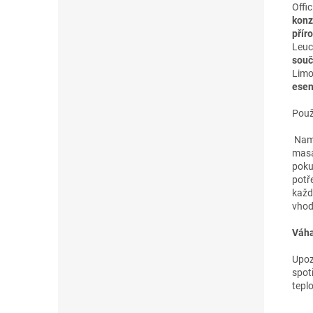
Offic
konz
přír
Leuc
souč
Limo
esen
Použ
Namo
masá
pokud
potř
každ
vhod
Váh
Upoz
spot
tepl