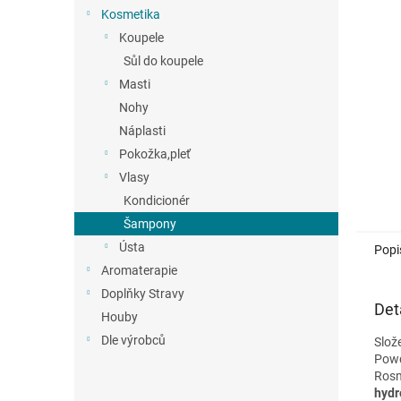
n
Kosmetika
e
Koupele
l
Sůl do koupele
Masti
Nohy
Náplasti
Pokožka,pleť
Vlasy
Kondicionér
Šampony
Ústa
Popi
Aromaterapie
Doplňky Stravy
Det
Houby
Dle výrobců
Slož
Pow
Rosm
hydr