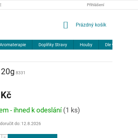
REKLAMACE
DOPRAVA A PLATBA
JOURNAL
Přihlášení
NÁKUPNÍ
Prázdný košík
KOŠÍK
Aromaterapie
Doplňky Stravy
Houby
Dle výrobců
 20g
8331
 Kč
em - ihned k odeslání
(1 ks)
oručit do:
12.8.2026