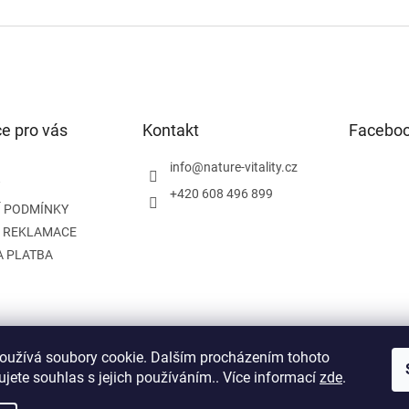
e pro vás
Kontakt
Facebo
info
@
nature-vitality.cz
+420 608 496 899
 PODMÍNKY
A REKLAMACE
A PLATBA
oužívá soubory cookie. Dalším procházením tohoto
Instagram
Facebook
jete souhlas s jejich používáním.. Více informací
zde
.