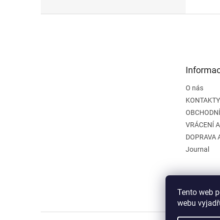
Z
á
p
a
t
Informac
í
O nás
KONTAKTY
OBCHODNÍ
VRÁCENÍ 
DOPRAVA 
Journal
Tento web p
webu vyjadřu