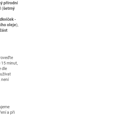
ý přírodní
 (
šetrný
dkviček -
ího oleje
),
část
roveďte
 15 minut,
e dle
oužívat
 není
čujeme
ení a při