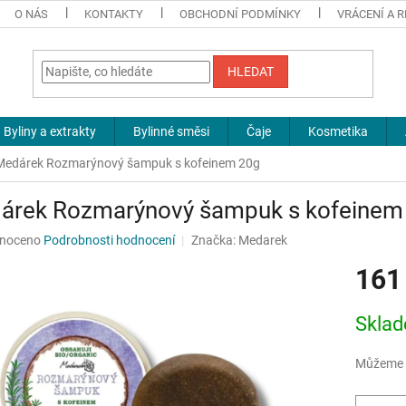
O NÁS
KONTAKTY
OBCHODNÍ PODMÍNKY
VRÁCENÍ A 
HLEDAT
Byliny a extrakty
Bylinné směsi
Čaje
Kosmetika
Medárek Rozmarýnový šampuk s kofeinem 20g
árek Rozmarýnový šampuk s kofeinem
né
noceno
Podrobnosti hodnocení
Značka:
Medarek
ní
161
u
Měrná
Sklad
cena:
ek.
Můžeme d