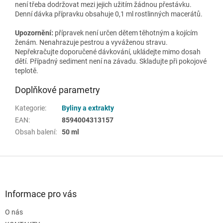
není třeba dodržovat mezi jejich užitím žádnou přestávku.
Denní dávka přípravku obsahuje 0,1 ml rostlinných macerátů.
Upozornění:
přípravek není určen dětem těhotným a kojícím
ženám. Nenahrazuje pestrou a vyváženou stravu.
Nepřekračujte doporučené dávkování, ukládejte mimo dosah
dětí. Případný sediment není na závadu. Skladujte při pokojové
teplotě.
Doplňkové parametry
Kategorie
:
Byliny a extrakty
EAN
:
8594004313157
Obsah balení
:
50 ml
Z
á
p
a
Informace pro vás
t
O nás
í