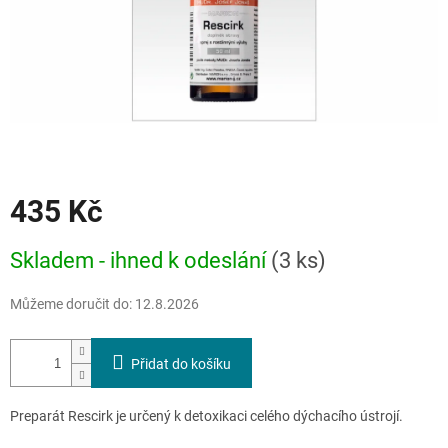
435 Kč
Měrná
Skladem - ihned k odeslání
(3 ks)
cena:
Můžeme doručit do:
12.8.2026
Přidat do košíku
Preparát Rescirk je určený k detoxikaci celého dýchacího ústrojí.