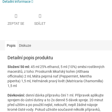
Detailní informace
ZEPTAT SE
SDÍLET
Popis
Diskuze
Detailní popis produktu
Složení 50 ml:
45 ml 25% ethanol, 5 ml (10%) směsi rostlinných
macerátů, z toho: Proskurník lékařský kořen (Althaea
officinalis) 2 ml, Máta peprná nať (Peppermint, Mentha
piperita) 1,5 ml, Heřmánek pravý květ (Matricaria Chamomilla)
1,5 ml
Dávkování:
denní dávka přípravku činí 1 ml. Přípravek aplikujte
sprejem do ústní dutiny a to 2x denně 5 dávek spreje. 20 minut
před užitím a po použití nejíst, nekouřit, nepít žádné nápoje
kromě čisté vody. Pokud užíváte současně několik přípravků,