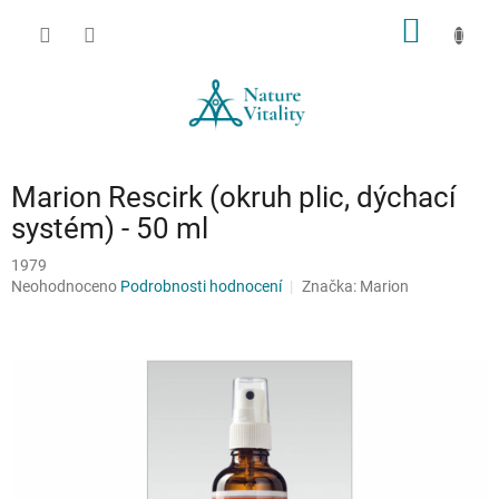
Přejít
NÁKUP
na
obsah
KOŠÍK
Marion Rescirk (okruh plic, dýchací
systém) - 50 ml
1979
Průměrné
Neohodnoceno
Podrobnosti hodnocení
Značka:
Marion
hodnocení
produktu
je
0,0
z
5
hvězdiček.