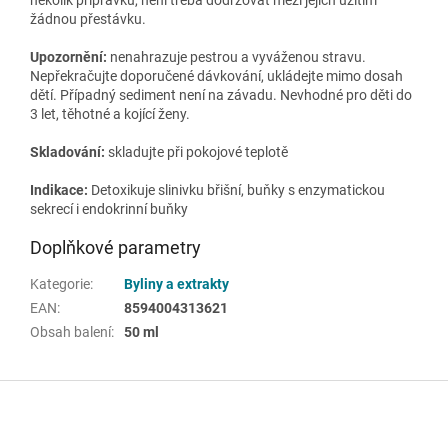
žádnou přestávku.
Upozornění:
nenahrazuje pestrou a vyváženou stravu.
Nepřekračujte doporučené dávkování, ukládejte mimo dosah
dětí. Případný sediment není na závadu. Nevhodné pro děti do
3 let, těhotné a kojící ženy.
Skladování:
skladujte při pokojové teplotě
Indikace:
Detoxikuje slinivku břišní, buňky s enzymatickou
sekrecí i endokrinní buňky
Doplňkové parametry
Kategorie
:
Byliny a extrakty
EAN
:
8594004313621
Obsah balení
:
50 ml
Z
á
p