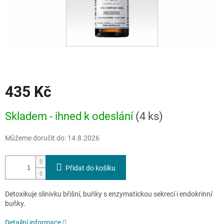
435 Kč
Měrná
Skladem - ihned k odeslání
(4 ks)
cena:
Můžeme doručit do:
14.8.2026
Přidat do košíku
Detoxikuje slinivku břišní, buňky s enzymatickou sekrecí i endokrinní
buňky.
Detailní informace