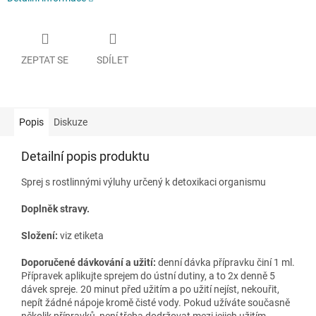
ZEPTAT SE
SDÍLET
Popis
Diskuze
Detailní popis produktu
Sprej s rostlinnými výluhy určený k detoxikaci organismu
Doplněk stravy.
Složení:
viz etiketa
Doporučené dávkování a užití:
denní dávka přípravku činí 1 ml.
Přípravek aplikujte sprejem do ústní dutiny, a to 2x denně 5
dávek spreje. 20 minut před užitím a po užití nejíst, nekouřit,
nepít žádné nápoje kromě čisté vody. Pokud užíváte současně
několik přípravků, není třeba dodržovat mezi jejich užitím