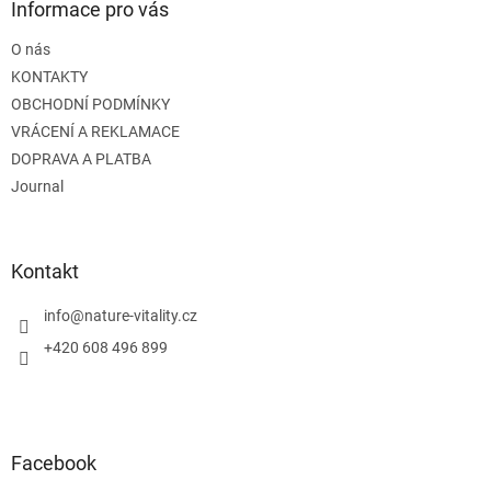
a
Informace pro vás
t
O nás
í
KONTAKTY
OBCHODNÍ PODMÍNKY
VRÁCENÍ A REKLAMACE
DOPRAVA A PLATBA
Journal
Kontakt
info
@
nature-vitality.cz
+420 608 496 899
Facebook