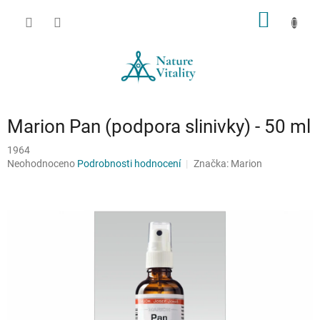
Přejít
NÁKUP
na
obsah
KOŠÍK
Marion Pan (podpora slinivky) - 50 ml
1964
Průměrné
Neohodnoceno
Podrobnosti hodnocení
Značka:
Marion
hodnocení
produktu
je
0,0
z
5
hvězdiček.