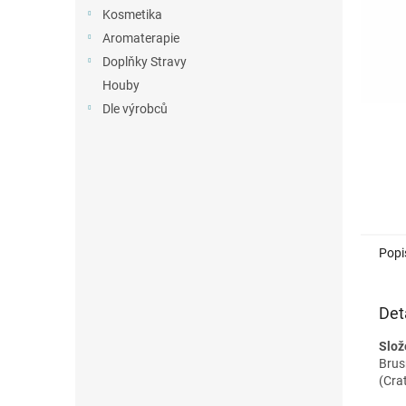
n
Kosmetika
e
Aromaterapie
l
Doplňky Stravy
Houby
Dle výrobců
Popi
Det
Slož
Brus
(Cra