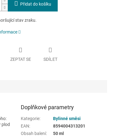
Přidat do košíku
oršující stav zraku.
informace
ZEPTAT SE
SDÍLET
Doplňkové parametry
oho:
Kategorie
:
Bylinné směsi
ý plod
EAN
:
8594004313201
Obsah balení
:
50 ml