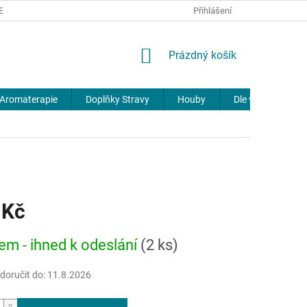
REKLAMACE
DOPRAVA A PLATBA
JOURNAL
Přihlášení
NÁKUPNÍ
Prázdný košík
KOŠÍK
Aromaterapie
Doplňky Stravy
Houby
Dle výrobců
 Kč
em - ihned k odeslání
(2 ks)
oručit do:
11.8.2026