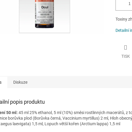
Toxiny zh
Detailní 
TISK
s
Diskuze
ailní popis produktu
ení 50 ml:
45 ml 25% ethanol, 5 ml (10%) směsi rostlinných macerátů, z t
nice borůvka plod (Borůvka černá, Vaccinium myrtillus) 2 ml, Hloh obecn
taegus laevigata) 1,5 ml, Lopuch větší kořen (Arctium lappa) 1,5 ml