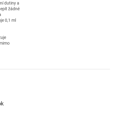
ní dutiny a
nepít žádné
a
je 0,1 ml
zuje
 mimo
ok