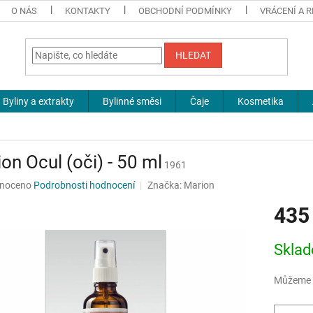
O NÁS
KONTAKTY
OBCHODNÍ PODMÍNKY
VRÁCENÍ A 
HLEDAT
Byliny a extrakty
Bylinné směsi
Čaje
Kosmetika
on Ocul (oči) - 50 ml
1961
né
noceno
Podrobnosti hodnocení
Značka:
Marion
ní
435
u
Měrná
Sklad
cena:
ek.
Můžeme d