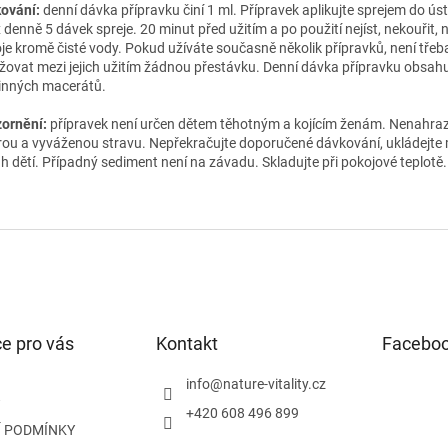
ování:
denní dávka přípravku činí 1 ml. Přípravek aplikujte sprejem do úst
 denně 5 dávek spreje. 20 minut před užitím a po použití nejíst, nekouřit, 
je kromě čisté vody. Pokud užíváte současně několik přípravků, není třeb
žovat mezi jejich užitím žádnou přestávku. Denní dávka přípravku obsahu
linných macerátů.
ornění:
přípravek není určen dětem těhotným a kojícím ženám. Nenahra
rou a vyváženou stravu. Nepřekračujte doporučené dávkování, ukládejte
h dětí. Případný sediment není na závadu. Skladujte při pokojové teplotě.
e pro vás
Kontakt
Facebo
info
@
nature-vitality.cz
+420 608 496 899
 PODMÍNKY