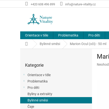
Přejít
+420 608 496 899
info@nature-vitality.cz
na
obsah
Orientace v těle
Problematika
Pro děti
Domů
Bylinné směsi
Marion Ocul (oči) - 50 ml
P
Mari
o
Přeskočit
s
Průměr
Kategorie
Neohod
kategorie
t
hodnoce
r
produkt
Orientace v těle
a
je
Problematika
n
0,0
z
Pro děti
n
5
í
Byliny a extrakty
hvězdič
p
Bylinné směsi
a
Čaje