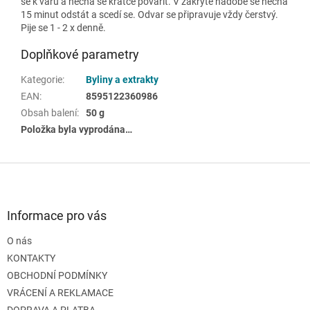
se k varu a nechá se krátce povařit. V zakryté nádobě se nechá
15 minut odstát a scedí se. Odvar se připravuje vždy čerstvý.
Pije se 1 - 2 x denně.
Doplňkové parametry
Kategorie
:
Byliny a extrakty
EAN
:
8595122360986
Obsah balení
:
50 g
Položka byla vyprodána…
Z
á
p
a
Informace pro vás
t
O nás
í
KONTAKTY
OBCHODNÍ PODMÍNKY
VRÁCENÍ A REKLAMACE
DOPRAVA A PLATBA