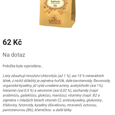
62 Kč
Měrná
Na dotaz
cena:
Položka byla vyprodána…
Listy obsahují množství chlorofylu (až 1 %), asi 15 % minerálních
látek, z nichž důležitý je zejména hořčík, dále karotenoidy, flavonoidy,
organické kyseliny, již výše uvedené aminy, acetylcholin (asi 1%),
histamin (asi 0,5 %) a serotonin (asi 0,02 %), sacharidy (např.
arabinózu, galaktózu, glukózu, manózu), vitamíny (např. B2 a
zejména v mladých listech vitamín C), aminokyseliny, glukoniny ,
třísloviny, fytoncidy, kyseliny šťavelovou, mravenčí, octovou,
pantotenovou (B6), křemičitou a další látky.