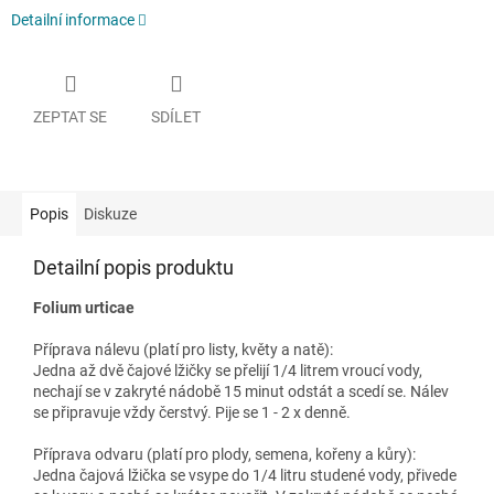
Detailní informace
ZEPTAT SE
SDÍLET
Popis
Diskuze
Detailní popis produktu
Folium urticae
Příprava nálevu (platí pro listy, květy a natě):
Jedna až dvě čajové lžičky se přelijí 1/4 litrem vroucí vody,
nechají se v zakryté nádobě 15 minut odstát a scedí se. Nálev
se připravuje vždy čerstvý. Pije se 1 - 2 x denně.
Příprava odvaru (platí pro plody, semena, kořeny a kůry):
Jedna čajová lžička se vsype do 1/4 litru studené vody, přivede