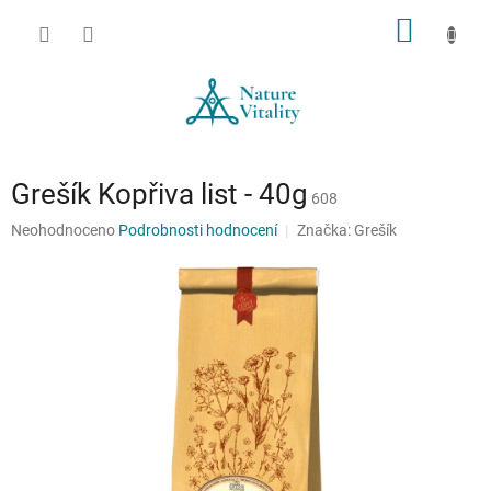
Přejít
NÁKUP
na
obsah
KOŠÍK
Grešík Kopřiva list - 40g
608
Průměrné
Neohodnoceno
Podrobnosti hodnocení
Značka:
Grešík
hodnocení
produktu
je
0,0
z
5
hvězdiček.