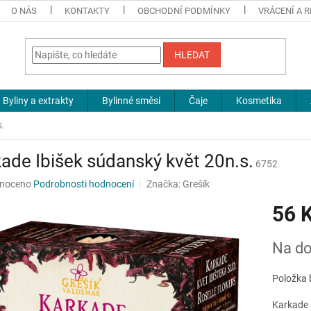
O NÁS
KONTAKTY
OBCHODNÍ PODMÍNKY
VRÁCENÍ A 
HLEDAT
Byliny a extrakty
Bylinné směsi
Čaje
Kosmetika
s.
ade Ibišek súdanský květ 20n.s.
6752
né
noceno
Podrobnosti hodnocení
Značka:
Grešík
ní
56 
u
Měrná
Na do
cena:
ek.
Položka 
Karkade 