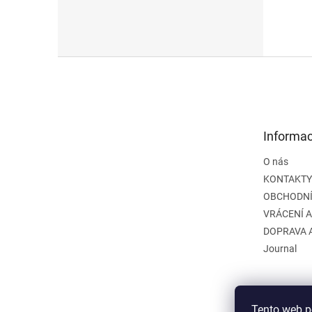
Z
á
p
a
t
Informac
í
O nás
KONTAKTY
OBCHODNÍ
VRÁCENÍ 
DOPRAVA 
Journal
Tento web p