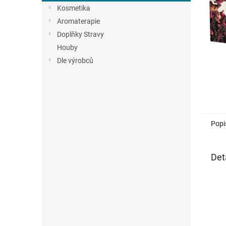
n
Kosmetika
e
Aromaterapie
l
Doplňky Stravy
Houby
Dle výrobců
Popi
Det