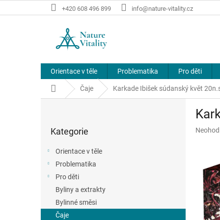
Přejít
+420 608 496 899
info@nature-vitality.cz
na
obsah
Orientace v těle
Problematika
Pro děti
Domů
Čaje
Karkade Ibišek súdanský květ 20n.
P
Kark
o
Přeskočit
s
Průměr
Kategorie
Neohod
kategorie
t
hodnoce
r
produkt
Orientace v těle
a
je
Problematika
n
0,0
z
Pro děti
n
5
í
Byliny a extrakty
hvězdič
p
Bylinné směsi
a
Čaje