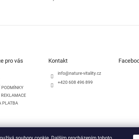
e pro vás
Kontakt
Facebo
info
@
nature-vitality.cz
+420 608 496 899
 PODMÍNKY
A REKLAMACE
A PLATBA
oužívá soubory cookie. Dalším procházením tohoto
Instagram
Facebook