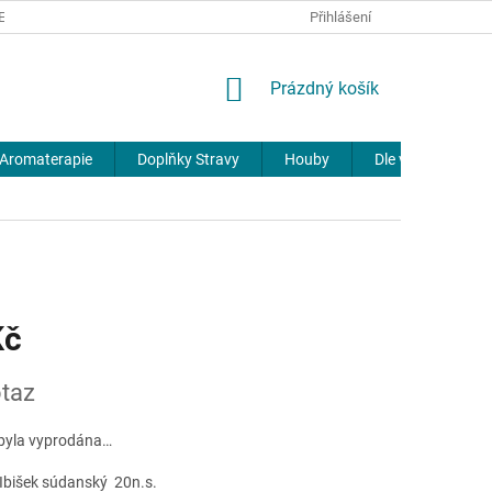
REKLAMACE
DOPRAVA A PLATBA
JOURNAL
Přihlášení
NÁKUPNÍ
Prázdný košík
KOŠÍK
Aromaterapie
Doplňky Stravy
Houby
Dle výrobců
Kč
taz
byla vyprodána…
Ibišek súdanský 20n.s.