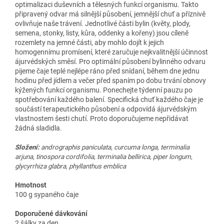
optimalizaci duševních a tělesných funkcí organismu. Takto
připravený odvar má silnější působení, jemnější chuť a příznivě
ovlivňuje naše trávení. Jednotlivé části bylin (květy, plody,
semena, stonky, listy, kůra, oddenky a kořeny) jsou cíleně
rozemlety na jemné části, aby mohlo dojít k jejich
homogennímu promísení, které zaručuje nejkvalitnější účinnost
ájurvédských směsí. Pro optimální působení bylinného odvaru
pijeme čaje teplé nejlépe ráno před snídaní, během dne jednu
hodinu před jídlem a večer před spaním po dobu trvání obnovy
kýžených funkcí organismu. Ponechejte týdenní pauzu po
spotřebování každého balení. Specifická chuť každého čaje je
součástí terapeutického působení a odpovídá ájurvédským
vlastnostem šesti chutí. Proto doporučujeme nepřidávat
žádná sladidla.
Složení:
andrographis paniculata, curcuma longa, terminalia
arjuna, tinospora cordifolia, terminalia bellirica, piper longum,
glycyrrhiza glabra, phyllanthus emblica
Hmotnost
100 g sypaného čaje
Doporučené dávkování
2 šálky za den