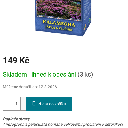
149 Kč
Měrná
Skladem - ihned k odeslání
(3 ks)
cena:
Můžeme doručit do:
12.8.2026
Přidat do košíku
Doplněk stravy
Andrographis paniculata pomáhá celkovému pročištění a detoxikaci