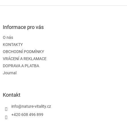
Z
á
p
a
Informace pro vás
t
O nás
í
KONTAKTY
OBCHODNÍ PODMÍNKY
VRÁCENÍ A REKLAMACE
DOPRAVA A PLATBA
Journal
Kontakt
info
@
nature-vitality.cz
+420 608 496 899