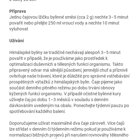
Příprava
Jednu čajovou lžičku bylinné směsi (cca 2 g) nechte 3–5 minut
povařit nebo přelijte 250 ml vroucí vody a nechte 10 minut
vyluhovat
Užívání
Himálajské byliny se tradičně nechávají alespoň 3–5 minut
povařit v případě, že je používáme jako prostředek k
optimalizaci duševních a tělesných funkcí organismu. Takto
připravený odvar má silnější působení, jemnější chuť a příznivě
ovlivňuje naše trávení, které je důležité pro správné vstřebávání
prospěšných výtažků z himálajských bylin. Čaje pijeme jako
součást denního pitného režimu po dobu trvání obnovy
kýžených funkcí organismu. V případě očistné bylinné kury
užívejte čaj po dobu 1–3 měsíců v souladu s denním
dávkováním uvedeným na obalu. Ponechejte týdenní pauzu po
spotřebování každého balení.
Doporučujeme užívat maximálně dva čaje zároveň. Více čajů
lze střídat v denním či týdenním režimu pokud je používáme k
normalizaci běžných projevů při narušení rovnováhy tělesného