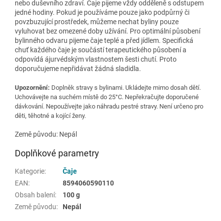
nebo duševního zdraví. Čaje pijeme vždy odděleně s odstupem
jedné hodiny. Pokud je používáme pouze jako podpůrný či
povzbuzující prostředek, můžeme nechat byliny pouze
vyluhovat bez omezené doby užívání. Pro optimální působení
bylinného odvaru pijeme čaje teplé a před jídlem. Specifická
chuť každého čaje je součástí terapeutického působení a
odpovídá ájurvédským vlastnostem šesti chutí. Proto
doporučujeme nepřidávat žádná sladidla.
Upozornění:
Doplněk stravy s bylinami. Ukládejte mimo dosah dětí.
Uchovávejte na suchém místě do 25°C. Nepřekračujte doporučené
dávkování. Nepoužívejte jako náhradu pestré stravy. Není určeno pro
děti, těhotné a kojící ženy.
Země původu: Nepál
Doplňkové parametry
Kategorie
:
Čaje
EAN
:
8594060590110
Obsah balení
:
100 g
Země původu
:
Nepál