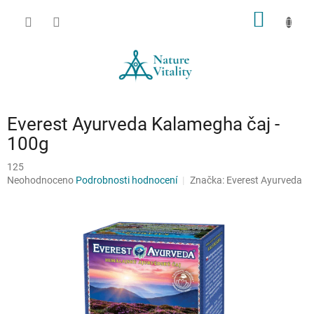
Přejít
NÁKUP
na
obsah
KOŠÍK
Everest Ayurveda Kalamegha čaj -
100g
125
Průměrné
Neohodnoceno
Podrobnosti hodnocení
Značka:
Everest Ayurveda
hodnocení
produktu
je
0,0
z
5
hvězdiček.