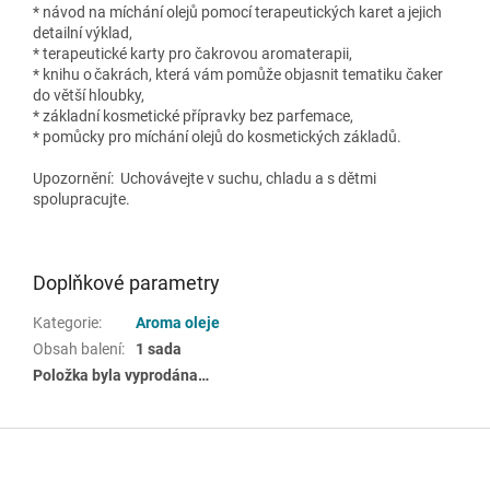
* návod na míchání olejů pomocí terapeutických karet a jejich
detailní výklad,
* terapeutické karty pro čakrovou aromaterapii,
* knihu o čakrách, která vám pomůže objasnit tematiku čaker
do větší hloubky,
* základní kosmetické přípravky bez parfemace,
* pomůcky pro míchání olejů do kosmetických základů.
Upozornění: Uchovávejte v suchu, chladu a s dětmi
spolupracujte.
Doplňkové parametry
Kategorie
:
Aroma oleje
Obsah balení
:
1 sada
Položka byla vyprodána…
Z
á
p