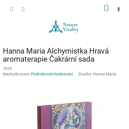
Přejít
NÁKUP
na
obsah
KOŠÍK
Hanna Maria Alchymistka Hravá
aromaterapie Čakrární sada
7655
Průměrné
Neohodnoceno
Podrobnosti hodnocení
Značka:
Hanna Maria
hodnocení
produktu
je
0,0
z
5
hvězdiček.