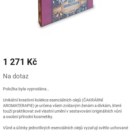
1 271 Kč
Měrná
Na dotaz
cena:
Položka byla vyprodána…
Unikátní kreativní kolekce esenciálních olejů (ČAKRÁRNÍ
AROMATERAPIE) je určena všem zvídavým ženám a dívkám, které
touží praktikovat své vlastní umění v sestavování originálních vůní
a osobní přírodní kosmetiky.
Vůně a účinky jednotlivých esenciálních olejů vyzařují světlo uchované