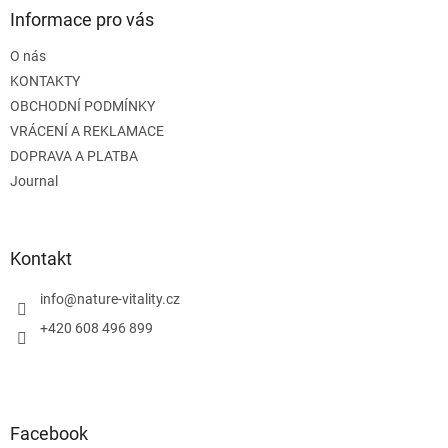
a
Informace pro vás
t
O nás
í
KONTAKTY
OBCHODNÍ PODMÍNKY
VRÁCENÍ A REKLAMACE
DOPRAVA A PLATBA
Journal
Kontakt
info
@
nature-vitality.cz
+420 608 496 899
Facebook