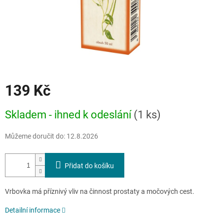
139 Kč
Měrná
Skladem - ihned k odeslání
(1 ks)
cena:
Můžeme doručit do:
12.8.2026
Přidat do košíku
Vrbovka má příznivý vliv na činnost prostaty a močových cest.
Detailní informace