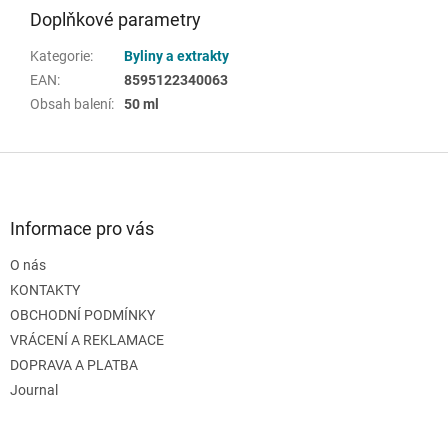
Doplňkové parametry
Kategorie
:
Byliny a extrakty
EAN
:
8595122340063
Obsah balení
:
50 ml
Z
á
p
a
Informace pro vás
t
O nás
í
KONTAKTY
OBCHODNÍ PODMÍNKY
VRÁCENÍ A REKLAMACE
DOPRAVA A PLATBA
Journal