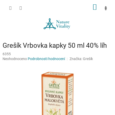
Přejít
NÁKUP
na
obsah
KOŠÍK
Grešík Vrbovka kapky 50 ml 40% líh
6355
Průměrné
Neohodnoceno
Podrobnosti hodnocení
Značka:
Grešík
hodnocení
produktu
je
0,0
z
5
hvězdiček.