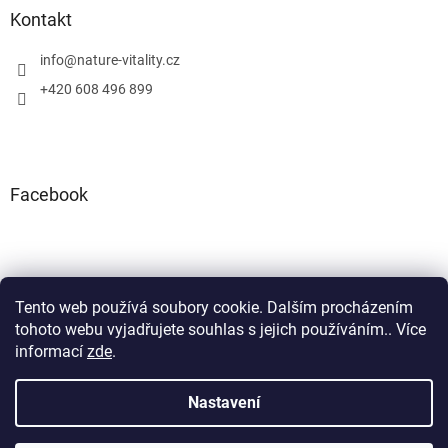
Kontakt
info
@
nature-vitality.cz
+420 608 496 899
Facebook
Tento web používá soubory cookie. Dalším procházením
Instagram
Facebook
tohoto webu vyjadřujete souhlas s jejich používáním.. Více
informací
zde
.
Nastavení
Vytvořil Shoptet