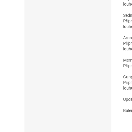
louh
Sedm
Příp
louh
Aroni
Příp
louh
Memo
Příp
Gun
Příp
louh
Upoz
Bale