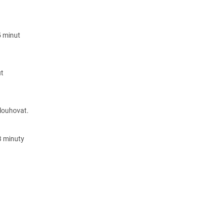
5 minut
ut
 louhovat.
3 minuty