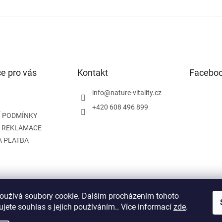
e pro vás
Kontakt
Facebo
info
@
nature-vitality.cz
+420 608 496 899
 PODMÍNKY
A REKLAMACE
A PLATBA
oužívá soubory cookie. Dalším procházením tohoto
Instagram
Facebook
jete souhlas s jejich používáním.. Více informací
zde
.