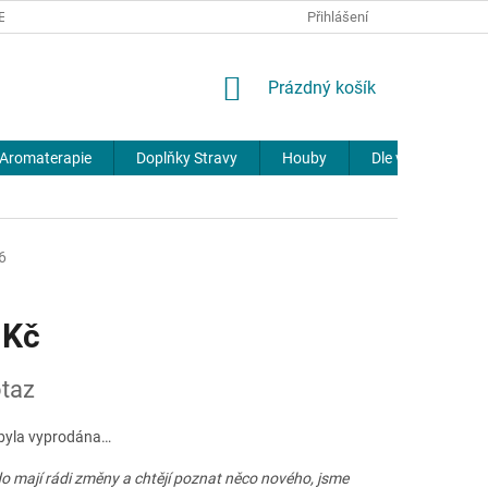
REKLAMACE
DOPRAVA A PLATBA
JOURNAL
Přihlášení
NÁKUPNÍ
Prázdný košík
KOŠÍK
Aromaterapie
Doplňky Stravy
Houby
Dle výrobců
6
 Kč
taz
byla vyprodána…
do mají rádi změny a chtějí poznat něco nového,
jsme