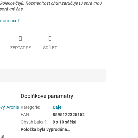
i kolekce čajů. Rozmanitost chutí zaručuje tu správnou
 správný čas.
informace
ZEPTAT SE
SDÍLET
Doplňkové parametry
ový
,
Aronie
Kategorie
:
Čaje
EAN
:
8595122325152
Obsah balení
:
9 x 10 sáčků
Položka byla vyprodána…
nut