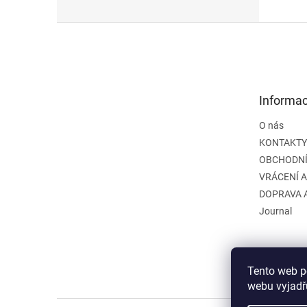
Z
á
p
a
t
Informac
í
O nás
KONTAKTY
OBCHODNÍ
VRÁCENÍ 
DOPRAVA 
Journal
Tento web p
webu vyjadřu