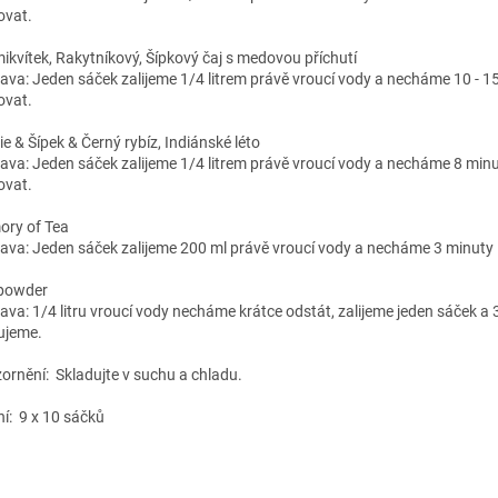
ovat.
ikvítek, Rakytníkový, Šípkový čaj s medovou příchutí
rava: Jeden sáček zalijeme 1/4 litrem právě vroucí vody a necháme 10 - 1
ovat.
e & Šípek & Černý rybíz, Indiánské léto
rava: Jeden sáček zalijeme 1/4 litrem právě vroucí vody a necháme 8 min
ovat.
ry of Tea
rava: Jeden sáček zalijeme 200 ml právě vroucí vody a necháme 3 minuty
powder
rava: 1/4 litru vroucí vody necháme krátce odstát, zalijeme jeden sáček a 
ujeme.
ornění: Skladujte v suchu a chladu.
ní: 9 x 10 sáčků