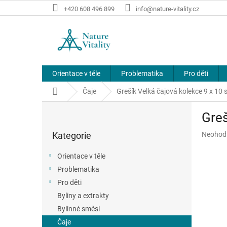
Přejít
+420 608 496 899
info@nature-vitality.cz
na
obsah
Orientace v těle
Problematika
Pro děti
Domů
Čaje
Grešík Velká čajová kolekce 9 x 10 
P
Greš
o
Přeskočit
s
Průměr
Kategorie
Neohod
kategorie
t
hodnoce
r
produkt
Orientace v těle
a
je
Problematika
n
0,0
z
Pro děti
n
5
í
Byliny a extrakty
hvězdič
p
Bylinné směsi
a
Čaje