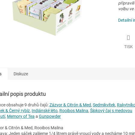
připravil
volbu ve
Detailní 
TISK
s
Diskuze
ailní popis produktu
kce obsahuje 9 druhů čajů:
Zázvor & Citrón & Med
,
Sedmikvítek
,
Rakytník
pek & Černý rybíz
,
Indiánské léto
,
Rooibos Malina
,
Šípkový čaj s medovou
utí
,
Memory of Tea
a
Gunpowder
or & Citrón & Med, Rooibos Malina
rava: Jeden sáček zalijeme 1/4 litrem právě vroucí vody a necháme 10 mi