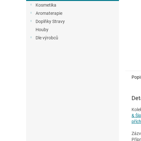
n
Kosmetika
e
Aromaterapie
l
Doplňky Stravy
Houby
Dle výrobců
Popi
Det
Kole
& Ší
přích
Zázv
Příp