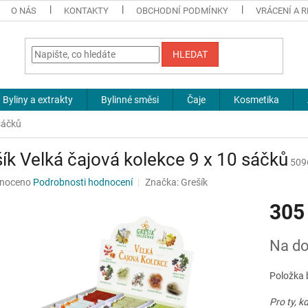
O NÁS
KONTAKTY
OBCHODNÍ PODMÍNKY
VRÁCENÍ A 
HLEDAT
Byliny a extrakty
Bylinné směsi
Čaje
Kosmetika
sáčků
ík Velká čajová kolekce 9 x 10 sáčků
509
né
noceno
Podrobnosti hodnocení
Značka:
Grešík
ní
305
u
Měrná
Na do
cena:
ek.
Položka 
Pro ty, k