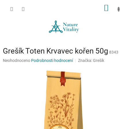
Přejít
NÁKUP
na
obsah
KOŠÍK
Grešík Toten Krvavec kořen 50g
8343
Průměrné
Neohodnoceno
Podrobnosti hodnocení
Značka:
Grešík
hodnocení
produktu
je
0,0
z
5
hvězdiček.