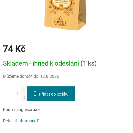
74 Kč
Měrná
Skladem - ihned k odeslání
(1 ks)
cena:
Můžeme doručit do:
12.8.2026
Přidat do košíku
Radix sanguisorbae
Detailní informace