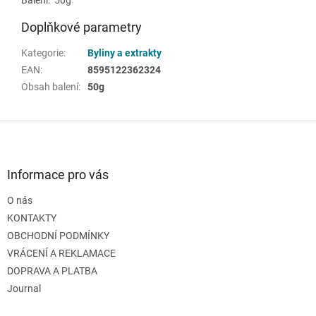
Doplňkové parametry
Kategorie
:
Byliny a extrakty
EAN
:
8595122362324
Obsah balení
:
50g
Z
á
p
a
Informace pro vás
t
O nás
í
KONTAKTY
OBCHODNÍ PODMÍNKY
VRÁCENÍ A REKLAMACE
DOPRAVA A PLATBA
Journal