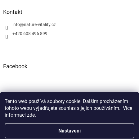
Kontakt
info
@
nature-vitality.cz
+420 608 496 899
Facebook
Tento web používá soubory cookie. Dalším procházením
Instagram
Facebook
tohoto webu vyjadřujete souhlas s jejich používáním.. Více
informací
zde
.
Nastavení
Vytvořil Shoptet