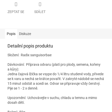
ZEPTAT SE
SDÍLET
Popis
Diskuze
Detailní popis produktu
Složení:
Radix sanguisorbae
Dávkování:
Příprava odvaru (platí pro plody, semena, kořeny
a kůry):
Jedna čajová lžička se vsype do 1/4 litru studené vody, přivede
se k varu a nechá se krátce povařit. V zakryté nádobě se nechá
15 minut odstát a scedí se. Odvar se připravuje vždy čerstvý.
Pije se 1 - 2 x denně.
Upozornění: Uchovávejte v suchu, chladu a temnu a mimo
dosah dětí.
Balení: 50g